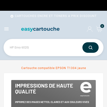
CARTOUCHES ENCRE ET TONERS A PRIX DISCOUNT

0

Cartouche compatible EPSON T1304 jaune