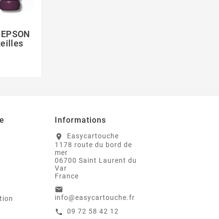
c EPSON
eilles
e
Informations
Easycartouche
location_on
1178 route du bord de
mer
06700 Saint Laurent du
Var
France
email
info@easycartouche.fr
tion
09 72 58 42 12
call