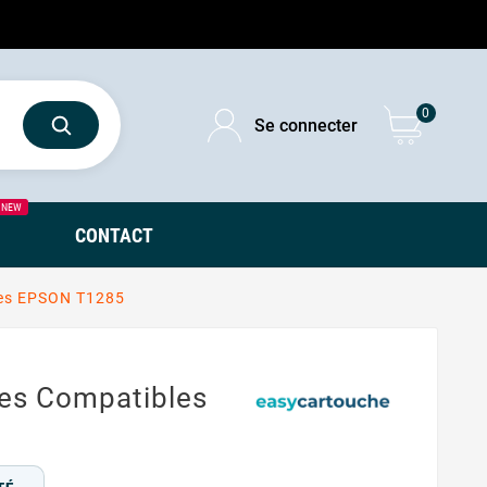
0
Se connecter
NEW
CONTACT
les EPSON T1285
es Compatibles