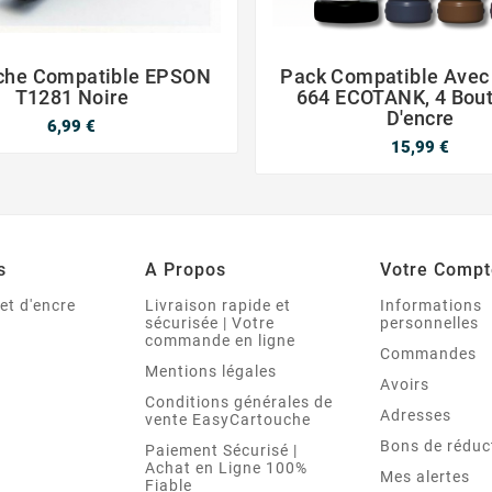
che Compatible EPSON
Pack Compatible Ave




T1281 Noire
664 ECOTANK, 4 Bout
D'encre
6,99 €
15,99 €
s
A Propos
Votre Compt
et d'encre
Livraison rapide et
Informations
sécurisée | Votre
personnelles
commande en ligne
Commandes
Mentions légales
Avoirs
Conditions générales de
Adresses
vente EasyCartouche
Bons de réduc
Paiement Sécurisé |
Achat en Ligne 100%
Mes alertes
Fiable