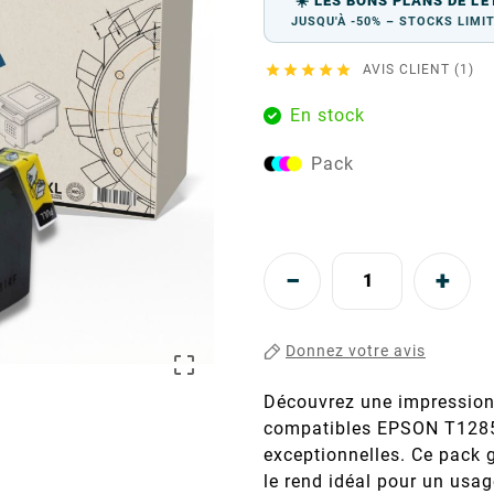
☀️ LES BONS PLANS DE L'É
JUSQU'À -50% – STOCKS LIMI





AVIS CLIENT (1)
En stock
Pack
Donnez votre avis

Découvrez une impression
compatibles EPSON T1285, 
exceptionnelles. Ce pack g
le rend idéal pour un usa