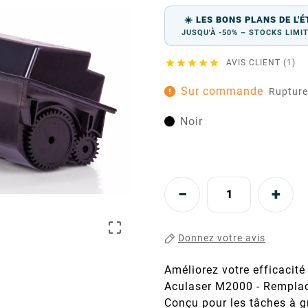
☀️ LES BONS PLANS DE L'É
JUSQU'À -50% – STOCKS LIMI





AVIS CLIENT (1)
Sur commande
Rupture
Noir

Donnez votre avis
Améliorez votre efficacit
Aculaser M2000 - Rempl
Conçu pour les tâches à g