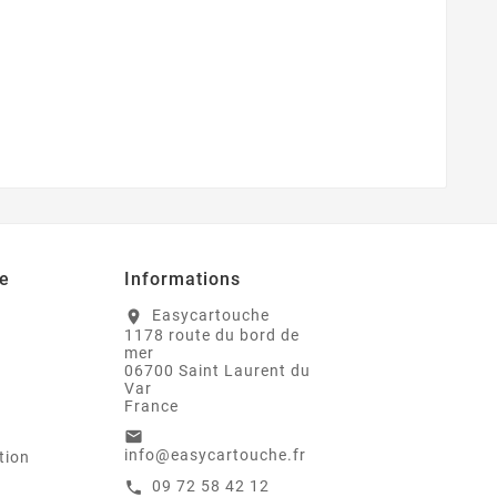
e
Informations
Easycartouche
location_on
1178 route du bord de
mer
06700 Saint Laurent du
Var
France
email
info@easycartouche.fr
tion
09 72 58 42 12
call