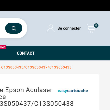
0
Se connecter
NEW
CONTACT
ace C13S050435/C13S050437/C13S050438
e Epson Aculaser
ce
3S050437/C13S050438