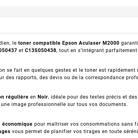
dien, le
toner compatible Epson Aculaser M2000
garanti
050437
et
C13S050438
, tout en s’intégrant parfaitemen
tion se fait en quelques gestes et le toner est rapidemen
ur des rapports, des devis ou de la correspondance profe
on régulière
en
Noir
, idéale pour des textes précis et de
r une image professionnelle sur tous vos documents.
n économique
pour maîtriser vos consommations sans fa
ages
vous permet de planifier vos tirages en toute séréni