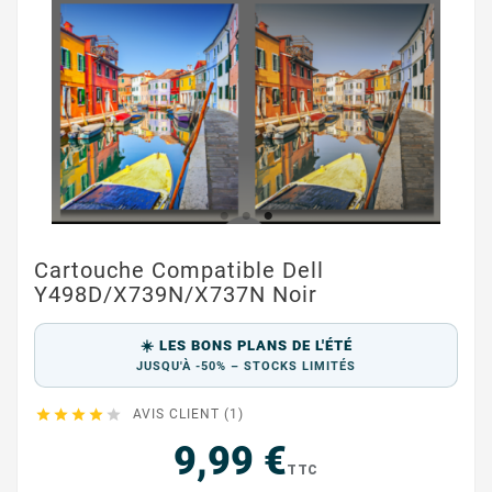
Cartouche Compatible Dell
Y498D/X739N/X737N Noir
☀️ LES BONS PLANS DE L'ÉTÉ
JUSQU'À -50% – STOCKS LIMITÉS





AVIS CLIENT (1)
9,99 €
TTC