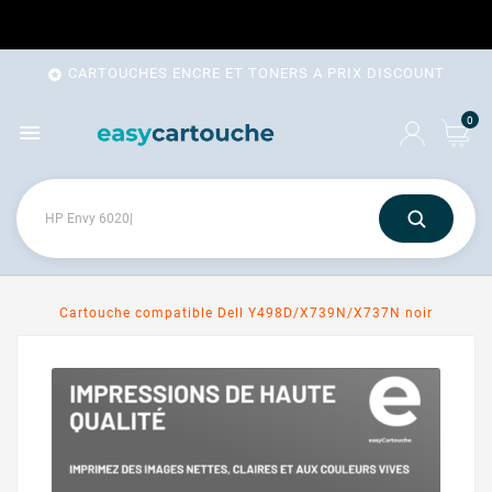
CARTOUCHES ENCRE ET TONERS A PRIX DISCOUNT

0

Cartouche compatible Dell Y498D/X739N/X737N noir