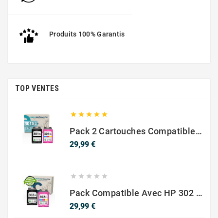
Produits 100% Garantis
TOP VENTES





Pack 2 Cartouches Compatible Avec HP 301 XL Noir Et Couleur
Prix
29,99 €





Pack Compatible Avec HP 302 XL Noir Et Couleur - SANS NIVEAU ENCRE
Prix
29,99 €