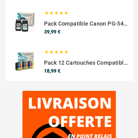





Pack Compatible Canon PG-540 XL / CL-541 XL – Noir & Couleur – Haute Capacité
Prix
39,99 €





Pack 12 Cartouches Compatible EPSON 603XL
Prix
18,99 €