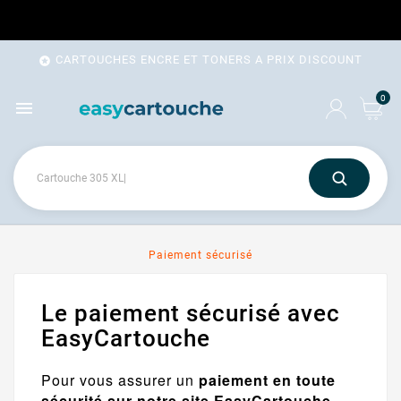
CARTOUCHES ENCRE ET TONERS A PRIX DISCOUNT

0

Paiement sécurisé
Le paiement sécurisé avec
EasyCartouche
Pour vous assurer un
paiement en toute
sécurité sur notre site EasyCartouche
,