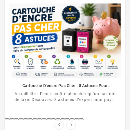
Comme
Ca
commen
Cartouche D’encre Pas Cher : 8 Astuces Pour
HP et
Vraiment Économiser
 millilitre, l’encre coûte plus cher qu’un parfum
 luxe. Découvrez 8 astuces d’expert pour payer
vos cartouches d’encre moins cher, sans ...

