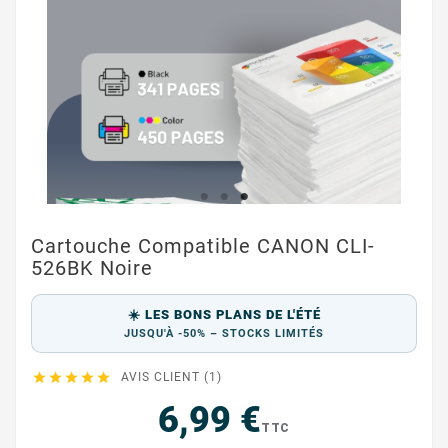
Cartouche Compatible CANON CLI-
526BK Noire
☀️ LES BONS PLANS DE L'ÉTÉ
JUSQU'À -50% – STOCKS LIMITÉS





AVIS CLIENT (1)
6,99 €
TTC