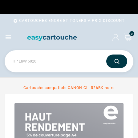
CARTOUCHES ENCRE ET TONERS A PRIX DISCOUNT

0

Cartouche compatible CANON CLI-526BK noire