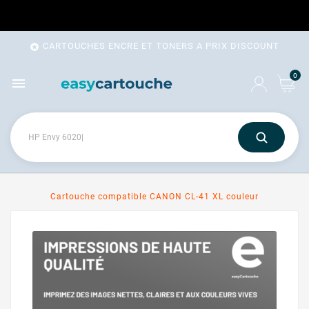
CARTOUCHES ENCRE ET TONERS A PRIX DISCOUNT

0

Cartouche compatible CANON CL-41 XL couleur