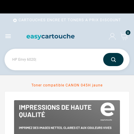
CARTOUCHES ENCRE ET TONERS A PRIX DISCOUNT

0

Toner compatible CANON 045H jaune