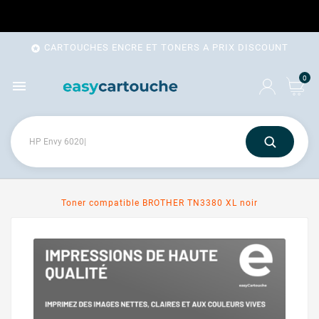
CARTOUCHES ENCRE ET TONERS A PRIX DISCOUNT

0

Toner compatible BROTHER TN3380 XL noir