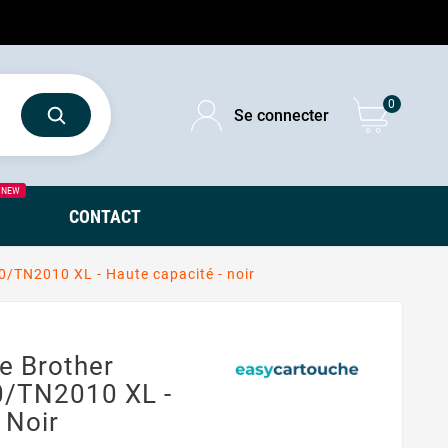
0
Se connecter
NEW
CONTACT
/TN2010 XL - Haute capacité - noir
e Brother
/TN2010 XL -
 Noir