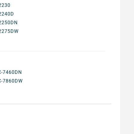
2230
2240D
2250DN
2275DW
-7460DN
C-7860DW