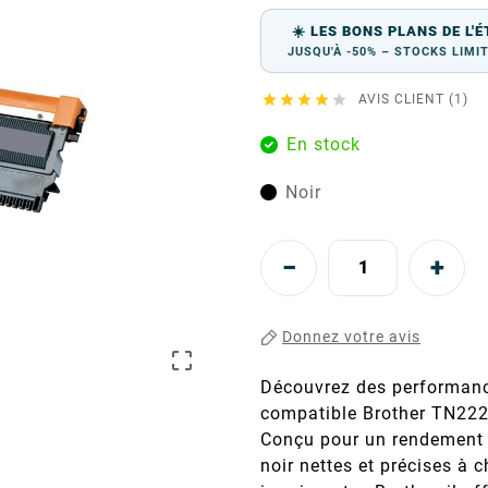
☀️ LES BONS PLANS DE L'É
JUSQU'À -50% – STOCKS LIMI





AVIS CLIENT (1)
En stock
Noir
Donnez votre avis

Découvrez des performanc
compatible Brother TN222
Conçu pour un rendement é
noir nettes et précises à 