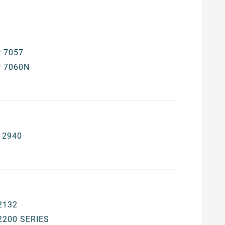
 7057
 7060N
 2940
2132
2200 SERIES