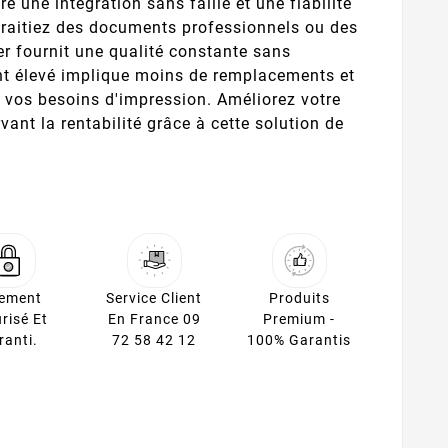
re une intégration sans faille et une fiabilité
traitiez des documents professionnels ou des
er fournit une qualité constante sans
 élevé implique moins de remplacements et
r vos besoins d'impression. Améliorez votre
vant la rentabilité grâce à cette solution de
iement
Service Client
Produits
risé Et
En France 09
Premium -
ranti.
72 58 42 12
100% Garantis