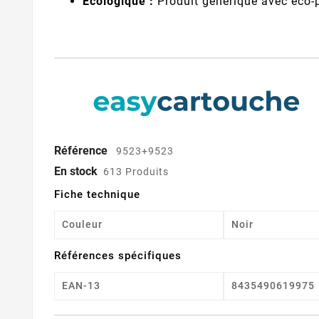
Écologique :
Produit générique avec éco-p
Référence
9523+9523
En stock
613 Produits
Fiche technique
Couleur
Noir
Références spécifiques
EAN-13
8435490619975