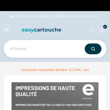
CARTOUCHES ENCRE ET TONERS A PRIX DISCOUNT

0

Cartouche compatible Brother LC229XL noir