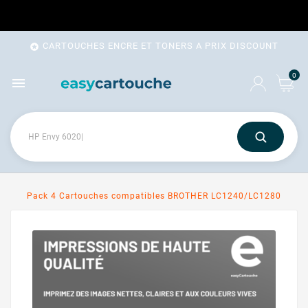
CARTOUCHES ENCRE ET TONERS A PRIX DISCOUNT

0

Pack 4 Cartouches compatibles BROTHER LC1240/LC1280