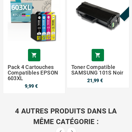
P


Pack 4 Cartouches
Toner Compatible
Compatibles EPSON
SAMSUNG 101S Noir
603XL
21,99 €
9,99 €
4 AUTRES PRODUITS DANS LA
MÊME CATÉGORIE :

