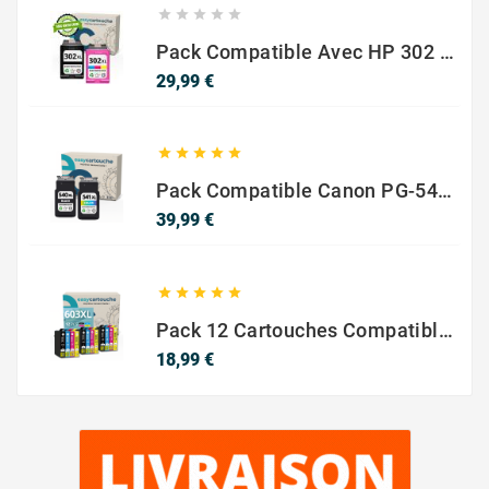





Pack Compatible Avec HP 302 XL Noir Et Couleur - SANS NIVEAU ENCRE
Prix
29,99 €





Pack Compatible Canon PG-540 XL / CL-541 XL – Noir & Couleur – Haute Capacité
Prix
39,99 €





Pack 12 Cartouches Compatible EPSON 603XL
Prix
18,99 €