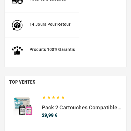
14 Jours Pour Retour
Produits 100% Garantis
TOP VENTES





Pack 2 Cartouches Compatible Avec HP 301 XL Noir Et Couleur
Prix
29,99 €