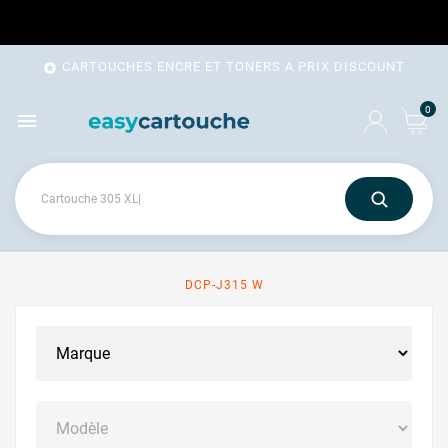
CARTOUCHES ENCRE ET TONERS A PRIX DISCOUNT

0

DCP-J315 W