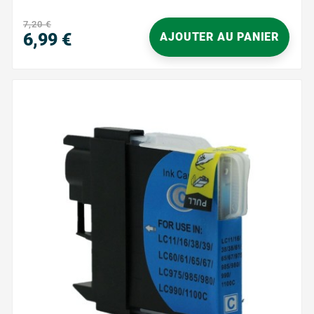
net et clair sur chaque page. Que vous imprimiez des
documents pour le travail ou l'école, l'encre noire
7,20 €
profonde offre des résultats...
6,99 €
AJOUTER AU PANIER
Prix