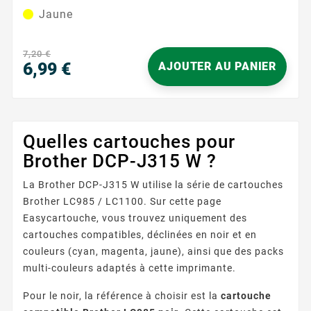
Conçue spécifiquement pour votre imprimante
Jaune
Brother, cette cartouche d'encre jaune garantit une
sortie de couleur vive et cohérente. Que vous
imprimiez des documents ou des images de haute
7,20 €
qualité, attendez-vous à des résultats...
6,99 €
AJOUTER AU PANIER
Prix
Quelles cartouches pour
Brother DCP-J315 W ?
La Brother DCP-J315 W utilise la série de cartouches
Brother LC985 / LC1100. Sur cette page
Easycartouche, vous trouvez uniquement des
cartouches compatibles, déclinées en noir et en
couleurs (cyan, magenta, jaune), ainsi que des packs
multi-couleurs adaptés à cette imprimante.
Pour le noir, la référence à choisir est la
cartouche