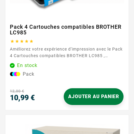
Pack 4 Cartouches compatibles BROTHER
LC985





Améliorez votre expérience d'impression avec le Pack
4 Cartouches compatibles BROTHER LC985 ,
disponible exclusivement chez Easycartouche. Ce
En stock
pack complet est conçu pour répondre à tous vos
Pack
besoins d'impression, offrant une qualité et un
rapport qualité-prix exceptionnels tant pour un usage
domestique que professionnel. Que vous produisiez
12,00 €
des documents en couleur vibrants ou...
10,99 €
AJOUTER AU PANIER
Prix