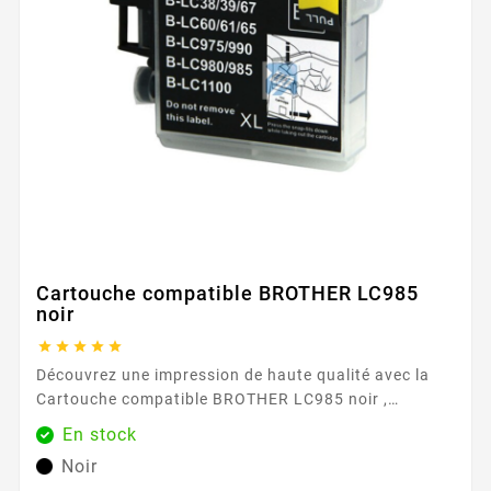
Cartouche compatible BROTHER LC985
noir





Découvrez une impression de haute qualité avec la
Cartouche compatible BROTHER LC985 noir ,
disponible exclusivement chez Easycartouche.
En stock
Conçue pour répondre à vos besoins d'impression
Noir
quotidiens, cette cartouche d'encre garantit un texte