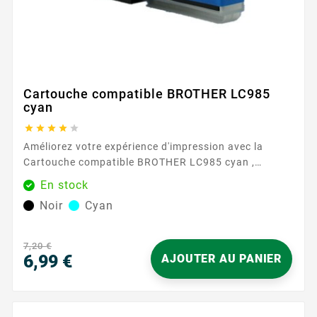
Cartouche compatible BROTHER LC985
cyan





Améliorez votre expérience d'impression avec la
Cartouche compatible BROTHER LC985 cyan ,
disponible chez Easycartouche. Cette cartouche
En stock
d'encre de haute qualité est conçue pour offrir des
Noir
Cyan
couleurs vives et constantes, garantissant que
chaque impression répond à vos attentes. Parfaite
pour un usage domestique et professionnel, elle offre
7,20 €
une solution fiable pour tous vos...
6,99 €
AJOUTER AU PANIER
Prix