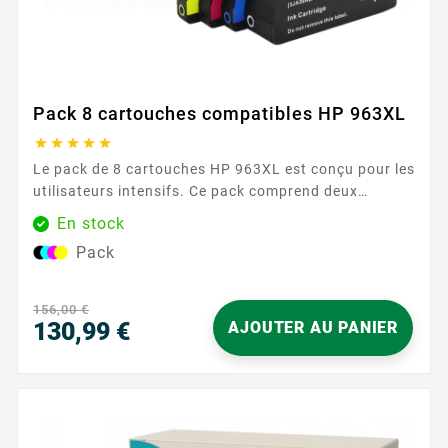
Pack 8 cartouches compatibles HP 963XL





Le pack de 8 cartouches HP 963XL est conçu pour les
utilisateurs intensifs. Ce pack comprend deux
cartouches de chaque couleur, garantissant une
En stock
réserve d'encre suffisante pour une longue période.
Pack
Avec une capacité de 2000 pages pour chaque
cartouche noire et 1600 pages pour chaque
cartouche couleur, ce pack assure des performances
156,00 €
fiables et durables. Caractéristiques...
130,99 €
AJOUTER AU PANIER
Prix