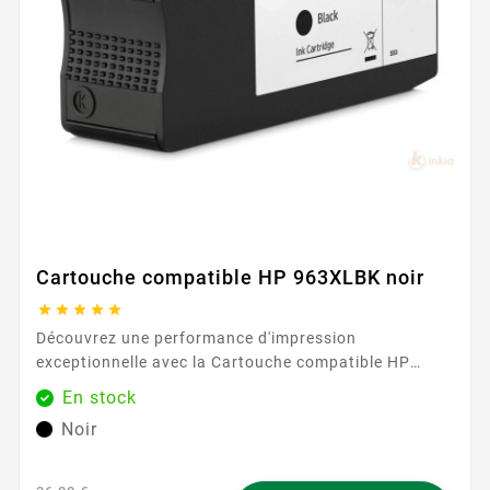
Cartouche compatible HP 963XLBK noir





Découvrez une performance d'impression
exceptionnelle avec la Cartouche compatible HP
963XLBK noir , disponible exclusivement chez
En stock
Easycartouche. Cette cartouche d'encre haute
Noir
capacité est conçue pour répondre à vos besoins
d'impression quotidiens tout en garantissant une
qualité et une fiabilité exceptionnelles. Parfaite pour