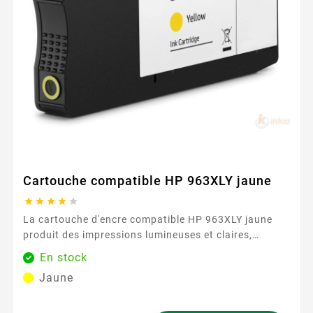
Cartouche compatible HP 963XLY jaune





La cartouche d'encre compatible HP 963XLY jaune
produit des impressions lumineuses et claires,
essentielles pour les documents colorés et les
En stock
images. Avec une capacité de 1600 pages, cette
Jaune
cartouche assure des résultats constants et fiables,
même pour les utilisateurs les plus exigeants. Sa
formule d'encre avancée garantit des couleurs riches