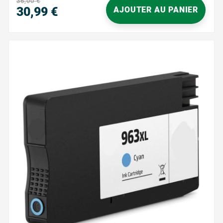
36,00 €
un usage domestique et professionnel, elle...
30,99 €
AJOUTER AU PANIER
Prix