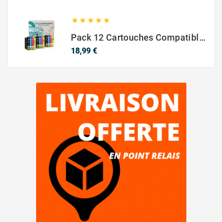





Pack 12 Cartouches Compatible EPSON 603XL
Prix
18,99 €