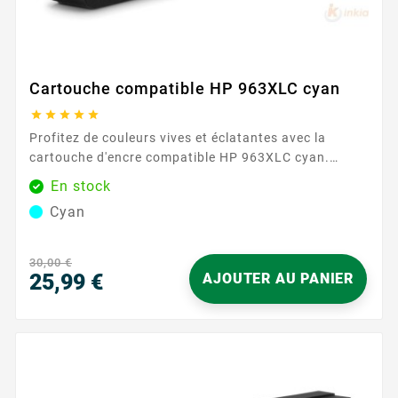
Cartouche compatible HP 963XLC cyan





Profitez de couleurs vives et éclatantes avec la
cartouche d'encre compatible HP 963XLC cyan.
Parfaite pour les photos et les documents colorés,
En stock
elle garantit des résultats de haute qualité et des
Cyan
nuances précises. Avec une capacité de 1600 pages,
cette cartouche assure des impressions durables et
fiables, idéales pour les travaux nécessitant des
30,00 €
couleurs riches et intenses. Sa formule...
25,99 €
AJOUTER AU PANIER
Prix