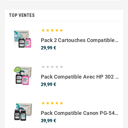
TOP VENTES





Pack 2 Cartouches Compatible Avec HP 301 XL Noir Et Couleur
Prix
29,99 €





Pack Compatible Avec HP 302 XL Noir Et Couleur - SANS NIVEAU ENCRE
Prix
29,99 €





Pack Compatible Canon PG-540 XL / CL-541 XL – Noir & Couleur – Haute Capacité
Prix
39,99 €