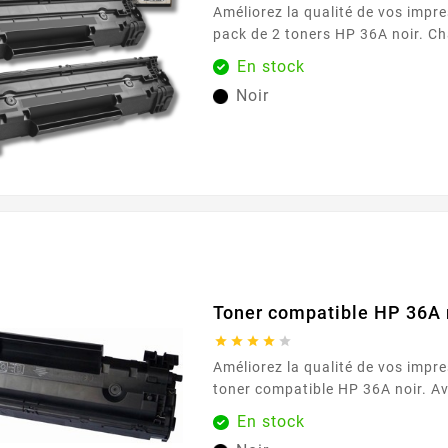
Améliorez la qualité de vos impr
pack de 2 toners HP 36A noir. C
capacité d'impression de 2000 p
En stock
performances fiables et durables. Caractéristiqu
Noir
principales : Couleur : Noir Capacité d'impression :
2000 
Toner compatible HP 36A 





Améliorez la qualité de vos impre
toner compatible HP 36A noir. A
d'impression de 2000 pages, ce 
En stock
performances fiables et durables. Caractéristiqu