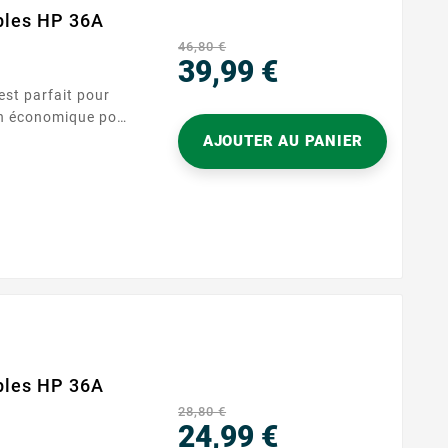
bles HP 36A
46,80 €
39,99 €
est parfait pour
Prix
on économique pour
ue toner a une
AJOUTER AU PANIER
ages, assurant des
es
bles HP 36A
28,80 €
24,99 €