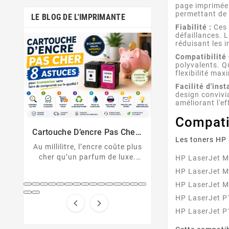
page imprimée.
permettant de r
LE BLOG DE L'IMPRIMANTE
Fiabilité :
Ces 
défaillances. 
réduisant les i
Compatibilité
polyvalents. Q
flexibilité ma
Facilité d'inst
design convivia
améliorant l'ef
Comment Désactiver La Puce
Messages D’erreu
Compati
De La Cartouche HP
Sur Imprimante
Cartouche HP non reconnue ?
U043, 1403, B2
Solutions Et D
er :
Découvrez comment
cartouche non 
Les toners HP 
nt
 plus
désactiver la protection des
Décryptez les 
xe.
HP LaserJet 
cartouches HP et contourner
d'erreur de votre
pert
la puce HP en toute légalité.
Canon et résolv
HP LaserJet 
hes
code pas à
HP LaserJet 
...
HP LaserJet 


HP LaserJet 