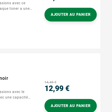
essions avec ce
Prix
haque toner a une
ages, assurant des
AJOUTER AU PANIER
es
pages par toner Garantie : 2...
noir
14,40 €
12,99 €
ssions avec le
Prix
vec une capacité
toner assure des
AJOUTER AU PANIER
es