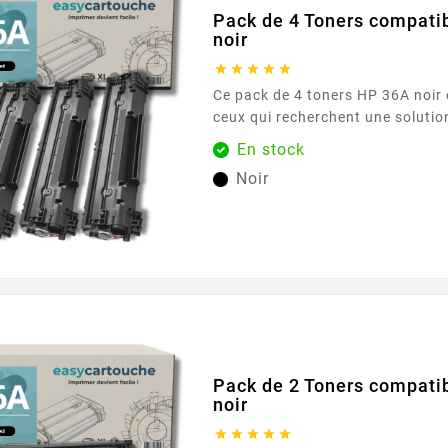
Pack de 4 Toners compati
noir





Ce pack de 4 toners HP 36A noir 
ceux qui recherchent une soluti
leurs besoins d'impression. Chaq
En stock
capacité d'impression de 2000 p
Noir
performances fiables et durables. Caractéristiqu
principales : Couleur : Noir Capacité d'impression :
2000...
Pack de 2 Toners compati
noir




