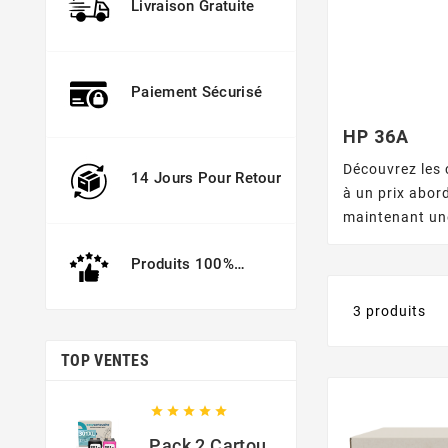
Livraison Gratuite
Paiement Sécurisé
HP 36A
Découvrez les 
14 Jours Pour Retour
à un prix abor
maintenant une
Produits 100%
Garantis
3 produits
TOP VENTES





Pack 2 Cartouches Compatible Avec HP 301 XL Noir Et Couleur