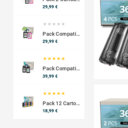
Prix
29,99 €





Pack Compatible Avec HP 302 XL Noir Et Couleur - SANS NIVEAU ENCRE
Prix
29,99 €





Pack Compatible Canon PG-540 XL / CL-541 XL – Noir & Couleur – Haute Capacité
Prix
39,99 €





Pack 12 Cartouches Compatible EPSON 603XL
Prix
18,99 €