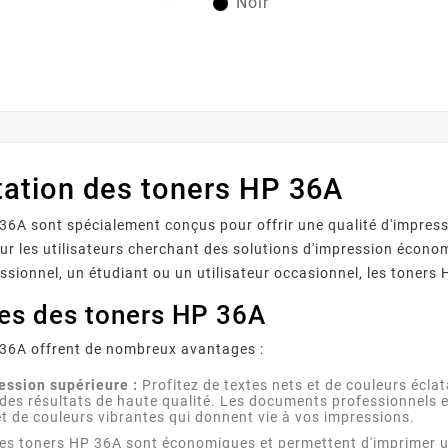
Noir
principales : Couleur : Noir Capacité d'impression :
2000 pages Garantie : 2...
tation des toners HP 36A
36A sont spécialement conçus pour offrir une qualité d'impressi
ur les utilisateurs cherchant des solutions d'impression éco
ssionnel, un étudiant ou un utilisateur occasionnel, les toner
es des toners HP 36A
 36A offrent de nombreux avantages :
ession supérieure :
Profitez de textes nets et de couleurs écl
des résultats de haute qualité. Les documents professionnels e
 et de couleurs vibrantes qui donnent vie à vos impressions.
es toners HP 36A sont économiques et permettent d'imprimer un