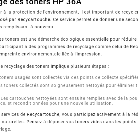
ge des toners HP 36A
 à la protection de l'environnement, il est important de recycle
posé par
Recycartouche
. Ce service permet de donner une second
es remplissant à nouveau.
es toners est une démarche écologique essentielle pour réduire 
 participant à des programmes de recyclage comme celui de
Rec
'empreinte environnementale liée à l'impression.
e recyclage des toners implique plusieurs étapes :
toners usagés sont collectés via des points de collecte spécifié
s toners collectés sont soigneusement nettoyés pour éliminer to
Les cartouches nettoyées sont ensuite remplies avec de la poud
ce, et reconditionnées pour une nouvelle utilisation.
s services de
Recycartouche
, vous participez activement à la ré
 naturelles. Pensez à déposer vos toners vides dans les points 
clage.