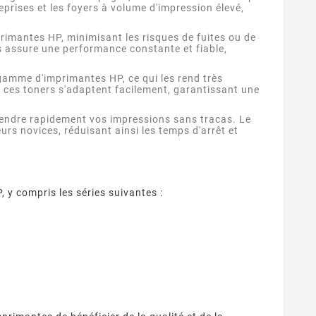
prises et les foyers à volume d'impression élevé,
imantes HP, minimisant les risques de fuites ou de
rs assure une performance constante et fiable,
amme d'imprimantes HP, ce qui les rend très
 ces toners s'adaptent facilement, garantissant une
prendre rapidement vos impressions sans tracas. Le
urs novices, réduisant ainsi les temps d'arrêt et
 Fournisseurs
Quelles Marques Offrent Les
Q
sent Une Qualité
Meilleures Garanties Sur Les
 reconnaître un
Découvrez quelles marques de
ion Optimale Avec
Cartouches D’encre
eur de cartouches
cartouches compatibles
pro
s Cartouches
Compatibles ?
y compris les séries suivantes :
patibles ?
s fiable ? Contrôle
offrent les meilleures
ra
puces, garanties,
garanties : fabricants
ISO/STMC, avis
premium, certifications,
com
és et stock ...
garanties 1 à 2 ans et ...