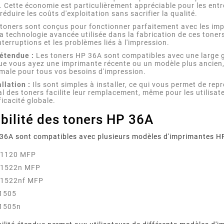
 Cette économie est particulièrement appréciable pour les entre
éduire les coûts d'exploitation sans sacrifier la qualité.
toners sont conçus pour fonctionner parfaitement avec les impr
La technologie avancée utilisée dans la fabrication de ces tone
nterruptions et les problèmes liés à l'impression.
 étendue :
Les toners HP 36A sont compatibles avec une large g
ue vous ayez une imprimante récente ou un modèle plus ancien,
ximale pour tous vos besoins d'impression.
allation :
Ils sont simples à installer, ce qui vous permet de re
l des toners facilite leur remplacement, même pour les utilisate
ficacité globale.
r Fréquents
Imprimante Epson : Que
Quels
bilité des toners HP 36A
 Canon :
Faire Face Au Message «
Garantis
00, 5B00,
Votre imprimante Epson
Comment
épannage
Cartouche Non Reconnue » ?
D’impress
reconnue…
affiche « cartouche non
fourniss
Leur
36A sont compatibles avec plusieurs modèles d'imprimantes HP, 
Com
messages
reconnue » ? Causes, méthode
compatible
M1120 MFP
 imprimante
de réinitialisation en 7 étapes,
qualité, 
ez chaque
piège des mises à jour
normes 
M1522n MFP
 pas.
firmware et ...
vérifi
M1522nf MFP
P1505
P1505n