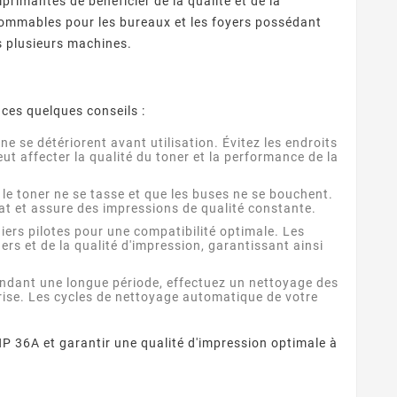
primantes de bénéficier de la qualité et de la
sommables pour les bureaux et les foyers possédant
ns plusieurs machines.
 ces quelques conseils :
ne se détériorent avant utilisation. Évitez les endroits
t affecter la qualité du toner et la performance de la
 le toner ne se tasse et que les buses ne se bouchent.
tat et assure des impressions de qualité constante.
ers pilotes pour une compatibilité optimale. Les
ers et de la qualité d'impression, garantissant ainsi
endant une longue période, effectuez un nettoyage des
prise. Les cycles de nettoyage automatique de votre
HP 36A et garantir une qualité d'impression optimale à