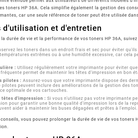
ilité étendue permet aux utilisateurs de différents modèles d'im
s toners HP 36A. Cela simplifie également la gestion des con
imantes, car une seule référence de toner peut être utilisée da
 d'utilisation et d'entretien
 la durée de vie et la performance de vos toners HP 36A, suivez
ervez les toners dans un endroit frais et sec pour éviter qu'ils 
températures extrêmes ou à une humidité excessive, car cela peu
ulière :
Utilisez régulièrement votre imprimante pour éviter que
n fréquente permet de maintenir les têtes d'impression en bon é
s pilotes :
Assurez-vous que votre imprimante dispose des derni
 pilotes peuvent inclure des améliorations de la gestion des ton
ce optimale de vos cartouches.
 têtes d'impression :
Si vous n'utilisez pas votre imprimante p
sion pour garantir une bonne qualité d'impression lors de la re
vent aider à maintenir les buses dégagées et prêtes à l'emploi.
 conseils, vous pouvez prolonger la durée de vie de vos toners 
tion.