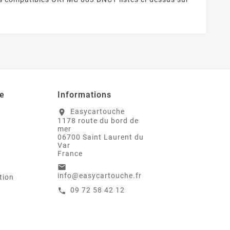
e
Informations
Easycartouche
location_on
1178 route du bord de
mer
06700 Saint Laurent du
Var
France
email
info@easycartouche.fr
tion
09 72 58 42 12
call