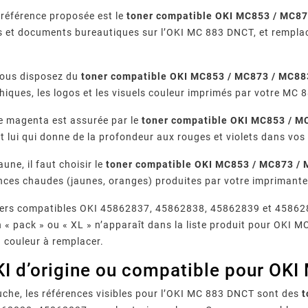
a référence proposée est le
toner compatible OKI MC853 / MC87
s et documents bureautiques sur l’OKI MC 883 DNCT, et remplace
vous disposez du
toner compatible OKI MC853 / MC873 / MC88
hiques, les logos et les visuels couleur imprimés par votre MC
 magenta est assurée par le
toner compatible OKI MC853 / 
t lui qui donne de la profondeur aux rouges et violets dans vo
aune, il faut choisir le
toner compatible OKI MC853 / MC873 /
nces chaudes (jaunes, oranges) produites par votre imprimante
ers compatibles OKI 45862837, 45862838, 45862839 et 45862840
 « pack » ou « XL » n’apparaît dans la liste produit pour OKI MC
a couleur à remplacer.
KI d’origine ou compatible pour OK
che, les références visibles pour l’OKI MC 883 DNCT sont des
t