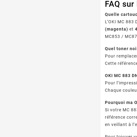
FAQ sur
Quelle cartou
L’OKI MC 883 D
(magenta)
et
MC853 / MC87
Quel toner no
Pour remplacer
Cette référence
OKI MC 883 DNC
Pour l’impress
Chaque couleur
Pourquoi ma O
Si votre MC 88
référence corr
en veillant à 
Pour trouver v