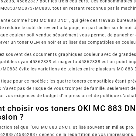
62838, 45862837 pour les trois couleurs. Ces consommables s
ie MC853/MC873/MC883, tout en restant reconnus par la machi
ante comme l’OKI MC 883 DNCT, qui gère des travaux bureautiqu
e réduire le coût de revient à la page, en particulier sur le no
aque couleur soit vendue séparément vous permet de panacher c
rver un toner OEM en noir et utiliser des compatibles en couleu
ez souvent des documents graphiques couleur avec de grandes 
patibles cyan 45862839 et magenta 45862838 est un point impor
C883 évite les variations de teintes entre plusieurs MC 883 
atique pour ce modèle : les quatre toners compatibles étant 
 n’avez pas de risque de vous tromper de famille, seulement de c
ur vos exigences de budget d’impression et de politique d’ach
 choisir vos toners OKI MC 883 DN
ssion ?
nction tel que l’OKI MC 883 DNCT, utilisé souvent en milieu pro,
2838/45862837 dépend de la répartition de vos impressions. 