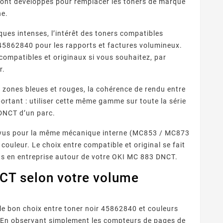
ont développés pour remplacer les toners de marque
ne.
es intenses, l’intérêt des toners compatibles
ir 45862840 pour les rapports et factures volumineux.
ompatibles et originaux si vous souhaitez, par
r.
zones bleues et rouges, la cohérence de rendu entre
tant : utiliser cette même gamme sur toute la série
DNCT d’un parc.
prévus pour la même mécanique interne (MC853 / MC873
ouleur. Le choix entre compatible et original se fait
ats en entreprise autour de votre OKI MC 883 DNCT.
CT selon votre volume
 le bon choix entre toner noir 45862840 et couleurs
En observant simplement les compteurs de pages de