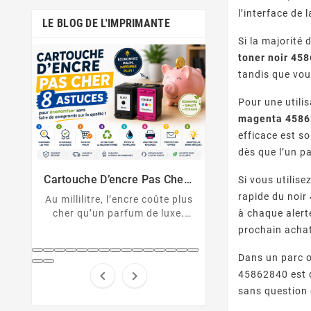
l’interface de
LE BLOG DE L'IMPRIMANTE
Si la majorité
toner noir 45
tandis que vou
Pour une utili
magenta 4586
efficace est s
dès que l’un pa
Comment Désactiver La Puce
Messages D’erreu
De La Cartouche HP
Sur Imprimante
Cartouche HP non reconnue ?
U043, 1403, B2
Solutions Et D
er :
Si vous utilis
Découvrez comment
cartouche non 
nt
rapide du noir
 plus
désactiver la protection des
Décryptez les 
à chaque alert
xe.
cartouches HP et contourner
d'erreur de votre
pert
prochain acha
la puce HP en toute légalité.
Canon et résolv
hes
code pas à
...
Dans un parc 


45862840 est 
sans question d