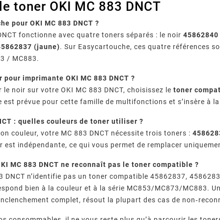
 le toner OKI MC 883 DNCT
che pour OKI MC 883 DNCT ?
NCT fonctionne avec quatre toners séparés : le noir
45862840
45862837 (jaune)
. Sur Easycartouche, ces quatre références so
3 / MC883.
ir pour imprimante OKI MC 883 DNCT ?
 le noir sur votre OKI MC 883 DNCT, choisissez le
toner compa
 est prévue pour cette famille de multifonctions et s’insère à l
T : quelles couleurs de toner utiliser ?
ion couleur, votre MC 883 DNCT nécessite trois toners :
458628
 est indépendante, ce qui vous permet de remplacer uniquement 
KI MC 883 DNCT ne reconnaît pas le toner compatible ?
3 DNCT n’identifie pas un toner compatible 45862837, 4586283
espond bien à la couleur et à la série MC853/MC873/MC883. Un 
l’enclenchement complet, résout la plupart des cas de non‑reco
os consommables, il ne vous reste plus qu’à parcourir les tone