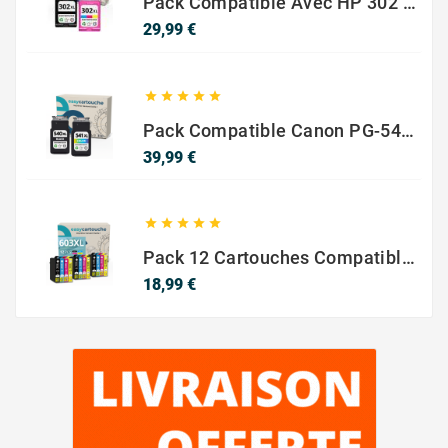
Pack Compatible Avec HP 302 XL Noir Et Couleur - SANS NIVEAU ENCRE
Prix
29,99 €





Pack Compatible Canon PG-540 XL / CL-541 XL – Noir & Couleur – Haute Capacité
Prix
39,99 €





Pack 12 Cartouches Compatible EPSON 603XL
Prix
18,99 €