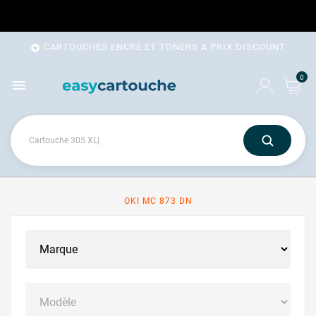
CARTOUCHES ENCRE ET TONERS A PRIX DISCOUNT

0

OKI MC 873 DN