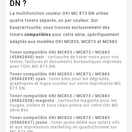
DN ?
La multifonction couleur OKI MC 873 DN utilise
quatre toners séparés, un par couleur. Sur
Easycartouche, vous trouvez exclusivement des
toners
compatibles
pour cette série, spécifiquement
adaptés aux modèles OKI MC853, MC873 et MC883.
Toner compatible OKI MC853 / MC873 / MC883
(45862840) noir
: cartouche de toner noire pour vos
textes, factures et documents bureautiques imprimés
avec l’OKI MC 873 DN.
Toner compatible OKI MC853 / MC873 / MC883
(45862839) cyan
: toner bleu pour les dégradés,
graphiques et logos couleur sur votre imprimante MC
873 DN.
Toner compatible OKI MC853 / MC873 / MC883
(45862838) magenta
: cartouche magenta pour les
rouges, violets et tons chair précis sur cette OKI MC
série 8xx.
Toner compatible OKI MC853 / MC873 / MC883
(45862837) jaune
: toner jaune dédié aux aplats vifs
et aux impressions marketing en quadrichromie sur
MC 873 DN.