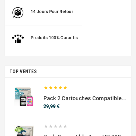
14 Jours Pour Retour
Produits 100% Garantis
TOP VENTES





Pack 2 Cartouches Compatible Avec HP 301 XL Noir Et Couleur
Prix
29,99 €




