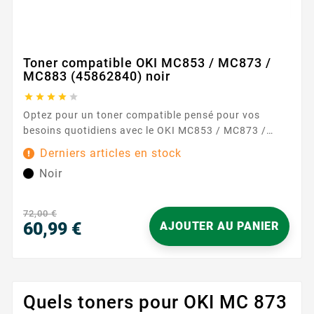
Toner compatible OKI MC853 / MC873 /
MC883 (45862840) noir





Optez pour un toner compatible pensé pour vos
besoins quotidiens avec le OKI MC853 / MC873 /
MC883 (réf. 45862840 ) en noir . Conçu pour
Derniers articles en stock
s’intégrer sans effort à votre multifonction OKI, il
Noir
offre une impression nette et régulière, idéale pour
les documents professionnels, rapports, factures et
supports internes. Sa...
72,00 €
60,99 €
AJOUTER AU PANIER
Prix
Quels toners pour OKI MC 873