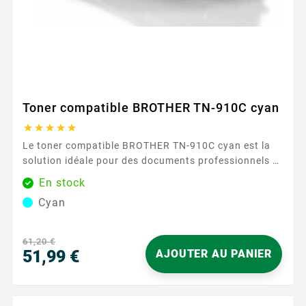
Toner compatible BROTHER TN-910C cyan





Le toner compatible BROTHER TN-910C cyan est la
solution idéale pour des documents professionnels et
des visuels aux couleurs éclatantes. Conçu pour
En stock
fonctionner en toute confiance avec les imprimantes
Cyan
utilisant la référence TN-910, il assure une
compatibilité optimale et une reconnaissance rapide
par votre appareil, sans réglages complexes.
61,20 €
Profitez...
51,99 €
AJOUTER AU PANIER
Prix