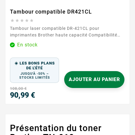
Tambour compatible DR421CL





Tambour laser compatible DR-421CL pour
imprimantes Brother haute capacité Compatibilité
étendue avec les imprimantes Brother
En stock
professionnelles Ce tambour compatible Brother
DR421CL remplace parfaitement le tambour d'origine
Brother DR-421CL. Conçu pour les environnements
☀️ LES BONS PLANS
professionnels exigeants, il est compatible avec une
DE L'ÉTÉ
JUSQU'À -50% –
large gamme...
STOCKS LIMITÉS
AJOUTER AU PANIER
108,00 €
90,99 €
Prix
Présentation du toner