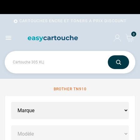
CARTOUCHES ENCRE ET TONERS A PRIX DISCOUNT

0

BROTHER TN910