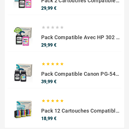
Pack 2 Cartouches Compatible Avec HP 301 XL Noir Et Couleur
Prix
29,99 €





Pack Compatible Avec HP 302 XL Noir Et Couleur - SANS NIVEAU ENCRE
Prix
29,99 €





Pack Compatible Canon PG-540 XL / CL-541 XL – Noir & Couleur – Haute Capacité
Prix
39,99 €





Pack 12 Cartouches Compatible EPSON 603XL
Prix
18,99 €