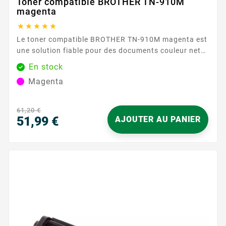
Toner compatible BROTHER TN-910M
magenta





Le toner compatible BROTHER TN-910M magenta est
une solution fiable pour des documents couleur nets
et réguliers au quotidien. Conçu pour fonctionner
En stock
avec les imprimantes acceptant la référence TN-910,
Magenta
il délivre un magenta intense et homogène pour vos
graphiques, présentations et supports marketing.
Que vous imprimiez en bureautique ou en
61,20 €
communication...
51,99 €
AJOUTER AU PANIER
Prix