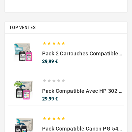
TOP VENTES





Pack 2 Cartouches Compatible Avec HP 301 XL Noir Et Couleur
Prix
29,99 €





Pack Compatible Avec HP 302 XL Noir Et Couleur - SANS NIVEAU ENCRE
Prix
29,99 €





Pack Compatible Canon PG-540 XL / CL-541 XL – Noir & Couleur – Haute Capacité