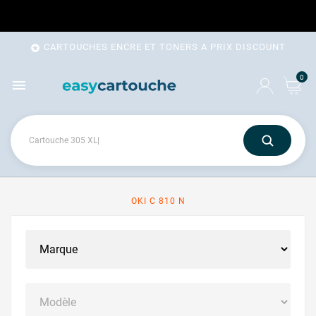
CARTOUCHES ENCRE ET TONERS A PRIX DISCOUNT

0

OKI C 810 N