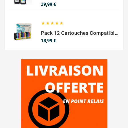
Prix
39,99 €





Pack 12 Cartouches Compatible EPSON 603XL
Prix
18,99 €