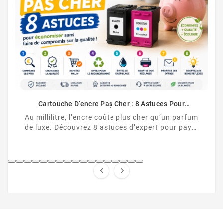
Comment Désactiver La 
Cartouche HP non r
comment désactiver la p
 Pas Cher : 8 Astuces Pour
HP et contourner la puc
ent Économiser
e coûte plus cher qu’un parfum
8 astuces d’expert pour payer
encre moins cher, sans ...

