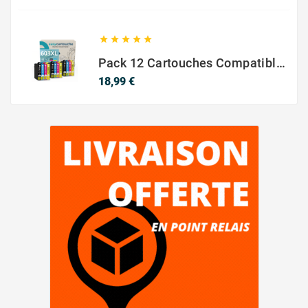





Pack 12 Cartouches Compatible EPSON 603XL
Prix
18,99 €