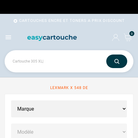
CARTOUCHES ENCRE ET TONERS A PRIX DISCOUNT

0

LEXMARK X 548 DE