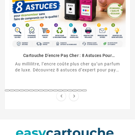
Comment Désactiver 
Cartouche HP no
comment désactiver l
ncre Pas Cher : 8 Astuces Pour
HP et contourner la
aiment Économiser
encre coûte plus cher qu’un parfum
ez 8 astuces d’expert pour payer
s d’encre moins cher, sans ...

