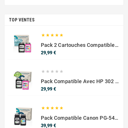
TOP VENTES





Pack 2 Cartouches Compatible Avec HP 301 XL Noir Et Couleur
Prix
29,99 €





Pack Compatible Avec HP 302 XL Noir Et Couleur - SANS NIVEAU ENCRE
Prix
29,99 €





Pack Compatible Canon PG-540 XL / CL-541 XL – Noir & Couleur – Haute Capacité
Prix
39,99 €