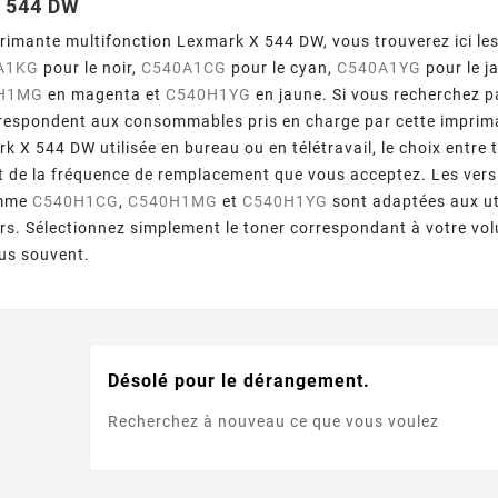
 544 DW
rimante multifonction Lexmark X 544 DW, vous trouverez ici le
A1KG
pour le noir,
C540A1CG
pour le cyan,
C540A1YG
pour le j
H1MG
en magenta et
C540H1YG
en jaune. Si vous recherchez p
rrespondent aux consommables pris en charge par cette imprim
k X 544 DW utilisée en bureau ou en télétravail, le choix entre 
t de la fréquence de remplacement que vous acceptez. Les versi
omme
C540H1CG
,
C540H1MG
et
C540H1YG
sont adaptées aux uti
ers. Sélectionnez simplement le toner correspondant à votre v
lus souvent.
Désolé pour le dérangement.
Recherchez à nouveau ce que vous voulez