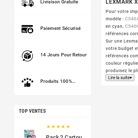
LEXMARK X
Livraison Gratuite
Pour votre imp
modèle :
C540
en cyan,
C540
Paiement Sécurisé
références co
Sur une Lexmar
votre budget e
14 Jours Pour Retour
références c
couleur réguli
produisez le p
Lire la suite▾
Produits 100%
Garantis
TOP VENTES





Pack 2 Cartouches Compatible Avec HP 301 XL Noir Et Couleur