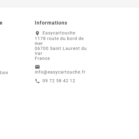
e
Informations
Easycartouche
location_on
1178 route du bord de
mer
06700 Saint Laurent du
Var
France
email
info@easycartouche.fr
tion
09 72 58 42 12
call