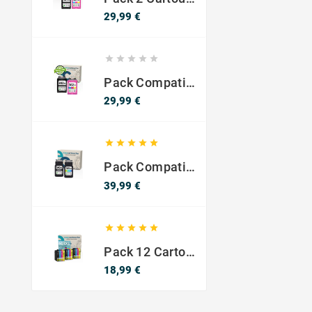
Prix
29,99 €





Pack Compatible Avec HP 302 XL Noir Et Couleur - SANS NIVEAU ENCRE
Prix
29,99 €





Pack Compatible Canon PG-540 XL / CL-541 XL – Noir & Couleur – Haute Capacité
Prix
39,99 €





Pack 12 Cartouches Compatible EPSON 603XL
Prix
18,99 €