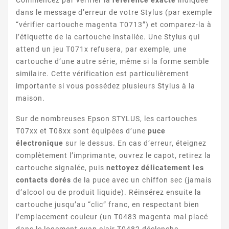
Commencez par vérifier la
référence exacte
indiquée
dans le message d’erreur de votre Stylus (par exemple
“vérifier cartouche magenta T0713”) et comparez-la à
STYLUS DX7000F
l’étiquette de la cartouche installée. Une Stylus qui
attend un jeu T071x refusera, par exemple, une
cartouche d’une autre série, même si la forme semble
similaire. Cette vérification est particulièrement
importante si vous possédez plusieurs Stylus à la
maison.
Sur de nombreuses Epson STYLUS, les cartouches
T07xx et T08xx sont équipées d’une
puce
STYLUS DX7400
électronique
sur le dessus. En cas d’erreur, éteignez
complètement l’imprimante, ouvrez le capot, retirez la
cartouche signalée, puis
nettoyez délicatement les
contacts dorés
de la puce avec un chiffon sec (jamais
d’alcool ou de produit liquide). Réinsérez ensuite la
cartouche jusqu’au “clic” franc, en respectant bien
l’emplacement couleur (un T0483 magenta mal placé