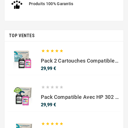
Produits 100% Garantis
TOP VENTES
STYLUS SX230





Pack 2 Cartouches Compatible Avec HP 301 XL Noir Et Couleur
Prix
29,99 €





STYLUS SX235W
Pack Compatible Avec HP 302 XL Noir Et Couleur - SANS NIVEAU ENCRE
Prix
29,99 €




