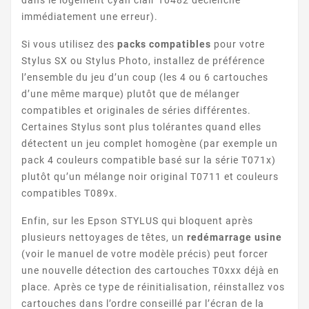
dans le logement cyan clair T0482 déclenche
STYLUS DX7450
immédiatement une erreur).
Si vous utilisez des
packs compatibles
pour votre
Stylus SX ou Stylus Photo, installez de préférence
l’ensemble du jeu d’un coup (les 4 ou 6 cartouches
d’une même marque) plutôt que de mélanger
compatibles et originales de séries différentes.
Certaines Stylus sont plus tolérantes quand elles
détectent un jeu complet homogène (par exemple un
STYLUS DX8400
pack 4 couleurs compatible basé sur la série T071x)
plutôt qu’un mélange noir original T0711 et couleurs
compatibles T089x.
Enfin, sur les Epson STYLUS qui bloquent après
plusieurs nettoyages de têtes, un
redémarrage usine
(voir le manuel de votre modèle précis) peut forcer
une nouvelle détection des cartouches T0xxx déjà en
place. Après ce type de réinitialisation, réinstallez vos
STYLUS DX8450
cartouches dans l’ordre conseillé par l’écran de la