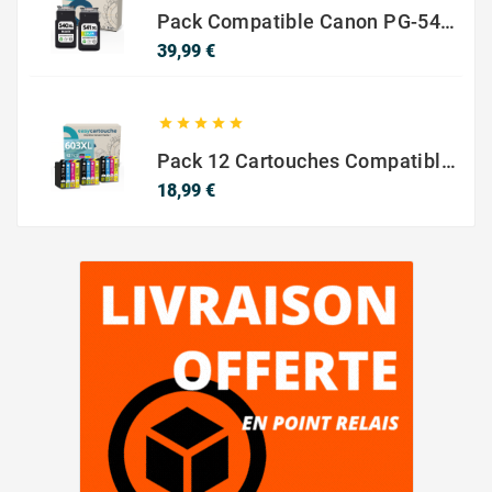
Pack Compatible Canon PG-540 XL / CL-541 XL – Noir & Couleur – Haute Capacité
Prix
39,99 €
STYLUS SX420W





Pack 12 Cartouches Compatible EPSON 603XL
Prix
18,99 €
STYLUS SX425W