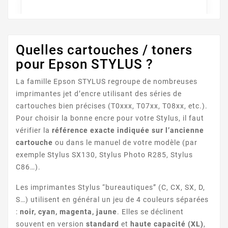
Quelles cartouches / toners
pour Epson STYLUS ?
STYLUS BX600FW
La famille Epson STYLUS regroupe de nombreuses
imprimantes jet d’encre utilisant des séries de
cartouches bien précises (T0xxx, T07xx, T08xx, etc.).
Pour choisir la bonne encre pour votre Stylus, il faut
vérifier la
référence exacte indiquée sur l’ancienne
cartouche
ou dans le manuel de votre modèle (par
exemple Stylus SX130, Stylus Photo R285, Stylus
C86…).
STYLUS BX610FW
Les imprimantes Stylus “bureautiques” (C, CX, SX, D,
S…) utilisent en général un jeu de 4 couleurs séparées
:
noir, cyan, magenta, jaune
. Elles se déclinent
souvent en version
standard
et
haute capacité (XL)
,