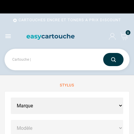
CARTOUCHES ENCRE ET TONERS A PRIX DISCOUNT

0

STYLUS