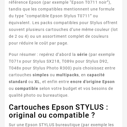
référence Epson (par exemple “Epson T0711 noir”),
tandis que les compatibles mentionnent une formule
STYLUS D92
du type “compatible Epson Stylus T0711” ou
équivalent. Les packs compatibles pour Stylus offrent
souvent plusieurs cartouches d’une même couleur (lot
de 2 ou 4) ou un assortiment complet de couleurs
pour réduire le coût par page.
Pour résumer : repérez d’abord la
série
(par exemple
T071x pour Stylus SX218, T089x pour Stylus D92,
T048x pour Stylus Photo R300) puis choisissez entre
STYLUS DX4000
cartouches
simples
ou
multipacks
, en
capacité
standard
ou
XL
, et enfin entre
encre d’origine Epson
ou
compatible
selon votre budget et vos besoins de
qualité photo ou bureautique.
Cartouches Epson STYLUS :
original ou compatible ?
Sur une Epson STYLUS bureautique (par exemple les
STYLUS DX4050