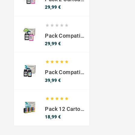
Prix
29,99 €





Pack Compatible Avec HP 302 XL Noir Et Couleur - SANS NIVEAU ENCRE
Prix
29,99 €





Pack Compatible Canon PG-540 XL / CL-541 XL – Noir & Couleur – Haute Capacité
Prix
39,99 €





Pack 12 Cartouches Compatible EPSON 603XL
Prix
18,99 €