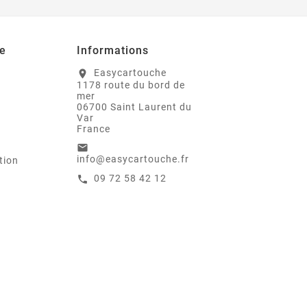
e
Informations
Easycartouche
location_on
1178 route du bord de
mer
06700 Saint Laurent du
Var
France
email
info@easycartouche.fr
tion
09 72 58 42 12
call