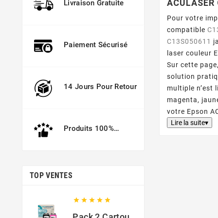
ACULASER 
Livraison Gratuite
Pour votre im
compatible
C1
C13S050611
j
Paiement Sécurisé
laser couleur
Sur cette page
solution prati
14 Jours Pour Retour
multiple n’est
magenta, jaune
votre Epson 
Lire la suite▾
Produits 100%
Garantis
TOP VENTES





Pack 2 Cartouches Compatible Avec HP 301 XL Noir Et Couleur