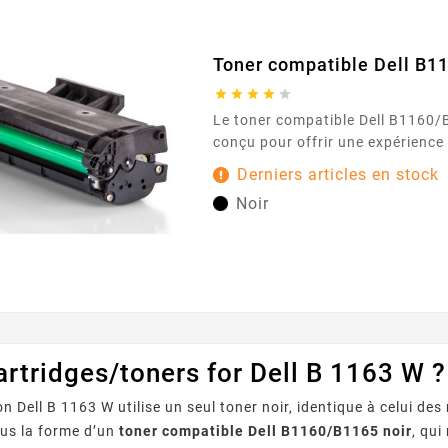
Toner compatible Dell B1





Le toner compatible Dell B1160/B1165 noir est
conçu pour offrir une expérience
simple et sereine au quotidien. 
Derniers articles en stock
adapté aux imprimantes Dell B1160/B1165 , il
Noir
s’insère sans effort et fonctionn
avec votre équipement. Que vous
documents professionnels, des r
supports de cours, vous obtenez 
rtridges/toners for Dell B 1163 W ?
on Dell B 1163 W utilise un seul toner noir, identique à celui d
ous la forme d’un
toner compatible Dell B1160/B1165 noir
, qu