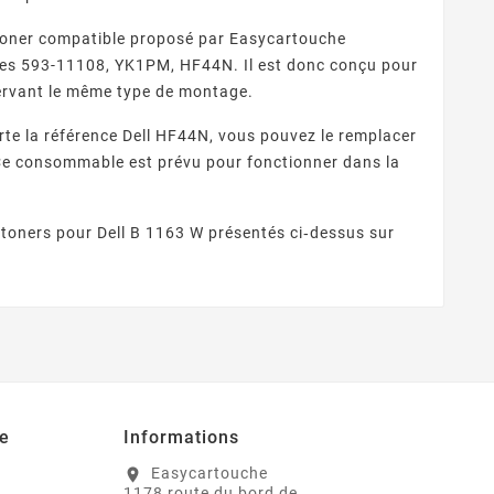
 toner compatible proposé par Easycartouche
ces 593-11108, YK1PM, HF44N. Il est donc conçu pour
nservant le même type de montage.
rte la référence Dell HF44N, vous pouvez le remplacer
e consommable est prévu pour fonctionner dans la
 toners pour Dell B 1163 W présentés ci‑dessus sur
e
Informations
Easycartouche
location_on
1178 route du bord de