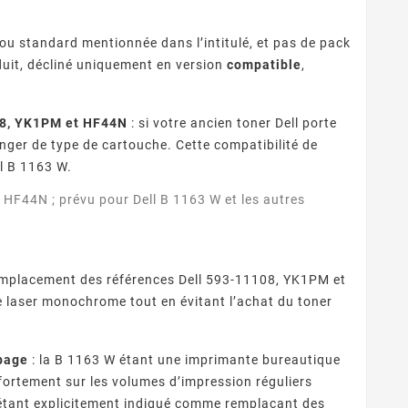
 ou standard mentionnée dans l’intitulé, et pas de pack
oduit, décliné uniquement en version
compatible
,
108, YK1PM et HF44N
: si votre ancien toner Dell porte
nger de type de cartouche. Cette compatibilité de
ll B 1163 W.
HF44N ; prévu pour Dell B 1163 W et les autres
?
mplacement des références Dell 593-11108, YK1PM et
laser monochrome tout en évitant l’achat du toner
 page
: la B 1163 W étant une imprimante bureautique
fortement sur les volumes d’impression réguliers
e étant explicitement indiqué comme remplaçant des