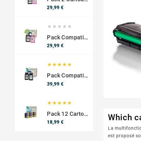
Prix
29,99 €





Pack Compatible Avec HP 302 XL Noir Et Couleur - SANS NIVEAU ENCRE
Prix
29,99 €





Pack Compatible Canon PG-540 XL / CL-541 XL – Noir & Couleur – Haute Capacité
Prix
39,99 €





Pack 12 Cartouches Compatible EPSON 603XL
Which ca
Prix
18,99 €
La multifoncti
est proposé s