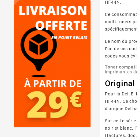
HF44N.
Ce consommab
multi-toners p
spécifiquement
Le nom du prod
l’un de ces co
codes vous évi
Toner compati
imprimantes de
Original
Pour la Dell 
HF44N. Ce choi
d’origine Dell
Sur cette série
noir et blanc,
(factures, doc