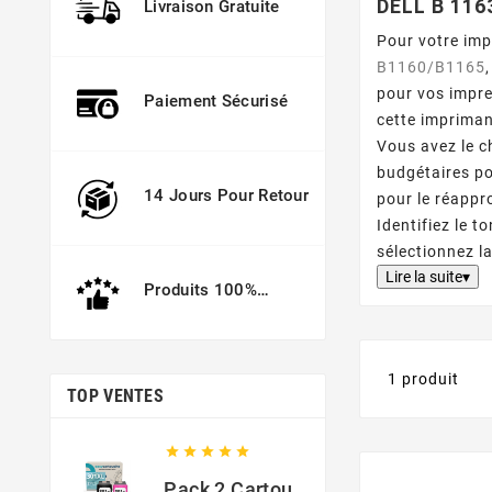
DELL B 116
Livraison Gratuite
Pour votre imp
B1160/B1165
pour vos impre
Paiement Sécurisé
cette imprima
Vous avez le c
budgétaires po
14 Jours Pour Retour
pour le réappr
Identifiez le t
sélectionnez l
Lire la suite▾
Produits 100%
Garantis
1 produit
TOP VENTES





Pack 2 Cartouches Compatible Avec HP 301 XL Noir Et Couleur