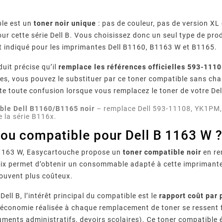
le est un
toner noir unique
: pas de couleur, pas de version XL
our cette série Dell B. Vous choisissez donc un seul type de pr
 indiqué pour les imprimantes Dell B1160, B1163 W et B1165.
uit précise qu’il
remplace les références officielles 593-11
des, vous pouvez le substituer par ce toner compatible sans cha
te toute confusion lorsque vous remplacez le toner de votre De
ble Dell B1160/B1165 noir
– remplace Dell 593-11108, YK1PM, 
 la série B116x.
 ou compatible pour Dell B 1163 W 
B 1163 W, Easycartouche propose un
toner compatible noir
en re
x permet d’obtenir un consommable adapté à cette imprimante 
 souvent plus coûteux.
 Dell B, l’intérêt principal du compatible est le
rapport coût par
 l’économie réalisée à chaque remplacement de toner se ressent 
uments administratifs, devoirs scolaires). Ce toner compatibl