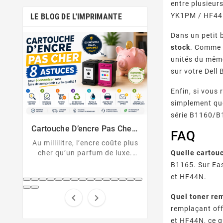
entre plusieur
YK1PM / HF44N,
LE BLOG DE L'IMPRIMANTE
Dans un petit 
stock
. Comme E
unités du même
sur votre Dell
Enfin, si vous
simplement que
Comment Désactiver La Puce
Messages D’erreu
série B1160/B1
De La Cartouche HP
Sur Imprimante
Cartouche HP non reconnue ?
U043, 1403, B2
Solutions Et D
er :
FAQ
Découvrez comment
cartouche non 
nt
 plus
désactiver la protection des
Décryptez les 
Quelle cartou
xe.
cartouches HP et contourner
d'erreur de votre
pert
B1165. Sur Eas
la puce HP en toute légalité.
Canon et résolv
hes
code pas à
et HF44N.
...


Quel toner re
remplaçant off
et HF44N, ce q