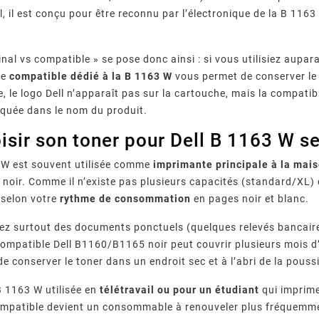
ll, il est conçu pour être reconnu par l’électronique de la B
ginal vs compatible » se pose donc ainsi : si vous utilisiez au
ce
compatible dédié à la B 1163 W
vous permet de conserver le 
, le logo Dell n’apparaît pas sur la cartouche, mais la compatibi
iquée dans le nom du produit.
isir son toner pour Dell B 1163 W se
 W est souvent utilisée comme
imprimante principale à la mais
noir. Comme il n’existe pas plusieurs capacités (standard/XL) d
t selon votre
rythme de consommation
en pages noir et blanc.
ez surtout des documents ponctuels (quelques relevés bancaires
compatible Dell B1160/B1165 noir peut couvrir plusieurs mois d’u
 de conserver le toner dans un endroit sec et à l’abri de la pous
B 1163 W utilisée en
télétravail ou pour un étudiant
qui imprime
patible devient un consommable à renouveler plus fréquemment