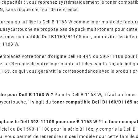
s capacités : vous reprenez systématiquement le toner compat
 sans risque d’erreur de référence.
bureau qui utilise la Dell B 1163 W comme imprimante de factura
asycartouche ne propose pas de pack multi-toners pour cette s
 toner compatible Dell B1160/B1165 noir, pour éviter les interr
 B 1163 W.
 remplacez votre toner d’origine Dell HF44N ou 593-11108 pour l
 la référence de votre imprimante affichée sur la façade indique
r Fréquents
Imprimante Epson : Que
Quels
165, ce qui vous garantit la correspondance avec le produit p
 Canon :
Faire Face Au Message «
Garantis
00, 5B00,
Votre imprimante Epson
Comment
épannage
Cartouche Non Reconnue » ?
D’impress
reconnue…
affiche « cartouche non
fourniss
Leur
Com
messages
reconnue » ? Causes, méthode
compatible
che pour Dell B 1163 W ?
Pour la Dell B 1163 W, il faut un toner
 imprimante
de réinitialisation en 7 étapes,
qualité, 
ycartouche, il s’agit du
toner compatible Dell B1160/B1165 n
ez chaque
piège des mises à jour
normes 
 pas.
firmware et ...
vérifi
mplace le Dell 593-11108 pour une B 1163 W ?
Le
toner compat
iciel du Dell 593-11108 pour la série B116x, y compris la Dell 
ui vous permet de reprendre un seul modèle pour cette famille 