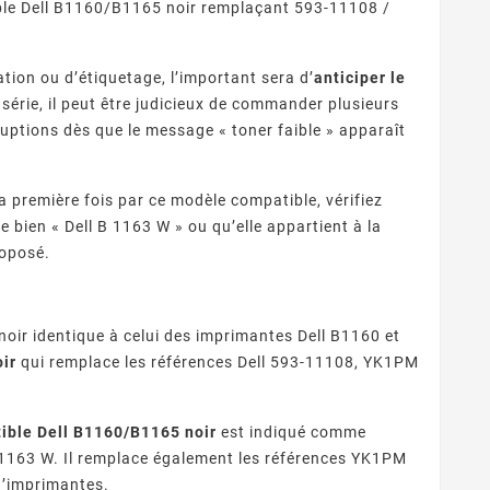
ible Dell B1160/B1165 noir remplaçant 593-11108 /
tion ou d’étiquetage, l’important sera d’
anticiper le
érie, il peut être judicieux de commander plusieurs
uptions dès que le message « toner faible » apparaît
a première fois par ce modèle compatible, vérifiez
 bien « Dell B 1163 W » ou qu’elle appartient à la
 Fournisseurs
Quelles Marques Offrent Les
Q
roposé.
sent Une Qualité
Meilleures Garanties Sur Les
 reconnaître un
Découvrez quelles marques de
ion Optimale Avec
Cartouches D’encre
eur de cartouches
cartouches compatibles
pro
s Cartouches
Compatibles ?
patibles ?
s fiable ? Contrôle
offrent les meilleures
ra
 noir identique à celui des imprimantes Dell B1160 et
puces, garanties,
garanties : fabricants
oir
qui remplace les références Dell 593-11108, YK1PM
ISO/STMC, avis
premium, certifications,
com
és et stock ...
garanties 1 à 2 ans et ...
ible Dell B1160/B1165 noir
est indiqué comme
B 1163 W. Il remplace également les références YK1PM
d’imprimantes.