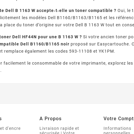
e Dell B 1163 W accepte‑t‑elle un toner compatible ?
Oui, le
licitement les modèles Dell B1160/B1163/B1165 et les référen
à la place du toner d’origine sur votre Dell B 1163 W tout en co
 toner Dell HF44N pour une B 1163 W ?
Si votre ancien toner po
ompatible Dell B1160/B1165 noir
proposé sur Easycartouche. C
 et remplace également les codes 593-11108 et YK1PM.
r facilement le consommable de votre imprimante, explorez les
.
s
A Propos
Votre Compt
et d'encre
Livraison rapide et
Informations
sécurisée | Votre
personnelles