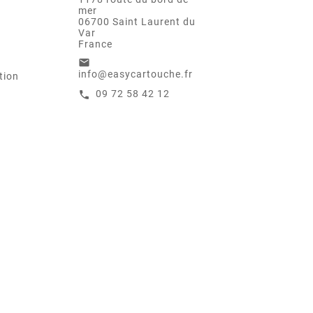
mer
06700 Saint Laurent du
Var
France
email
info@easycartouche.fr
tion
09 72 58 42 12
call