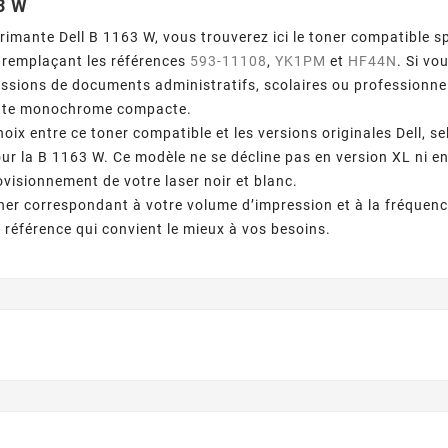
3 W
rimante Dell B 1163 W, vous trouverez ici le toner compatible s
, remplaçant les références
593-11108
,
YK1PM
et
HF44N
. Si vo
ssions de documents administratifs, scolaires ou professionnel
nte monochrome compacte.
hoix entre ce toner compatible et les versions originales Dell, 
ur la B 1163 W. Ce modèle ne se décline pas en version XL ni en
ovisionnement de votre laser noir et blanc.
oner correspondant à votre volume d’impression et à la fréquence
a référence qui convient le mieux à vos besoins.