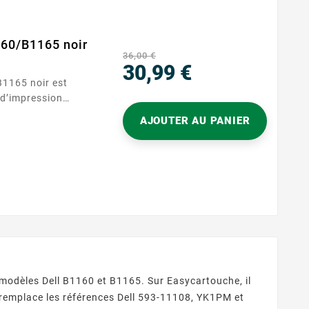
160/B1165 noir
36,00 €
30,99 €
Prix
 d’impression
Spécialement
AJOUTER AU PANIER
e de manière fluide
 imprimiez des
apports ou des
un...
es modèles Dell B1160 et B1165. Sur Easycartouche, il
i remplace les références Dell 593-11108, YK1PM et