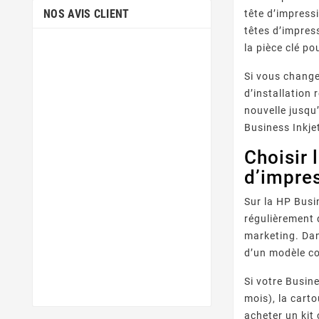
NOS AVIS CLIENT
tête d’impress
têtes d’impress
la pièce clé po
Si vous change
d’installation 
nouvelle jusqu
Business Inkje
Choisir 
d’impre
Sur la HP Busi
régulièrement
marketing. Dan
d’un modèle c
Si votre Busin
mois), la cart
acheter un kit