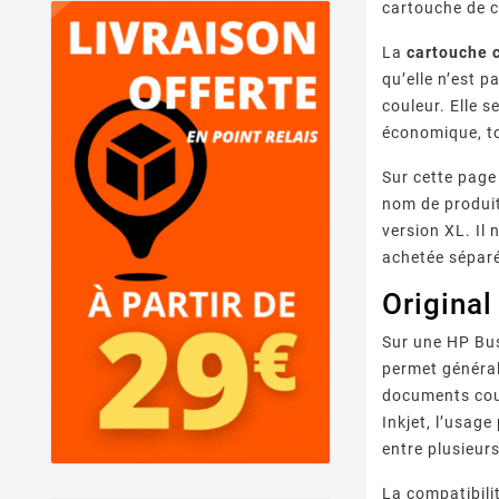
cartouche de c
La
cartouche 
qu’elle n’est 
couleur. Elle 
économique, to
Sur cette page
nom de produit
version XL. Il
achetée séparé
Original
Sur une HP Bus
permet général
documents coul
Inkjet, l’usag
entre plusieurs
La compatibili