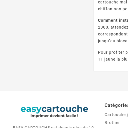
cartouche mal
chiffon non pe
Comment insta
2300, attendez
correspondante
jusqu’au blocag
Pour profiter 
11 jaune la pl
Catégorie
Cartouche j
Brother
EASY CARTOUCHE est depuis plus de 10