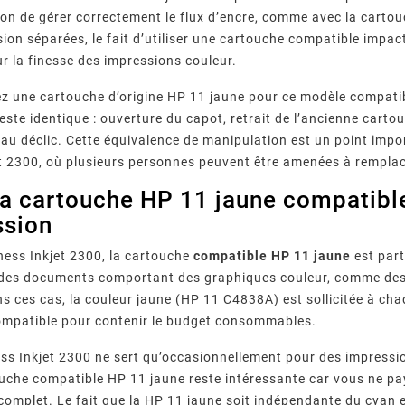
ion de gérer correctement le flux d’encre, comme avec la cartou
ion séparées, le fait d’utiliser une cartouche compatible impacte
ur la finesse des impressions couleur.
z une cartouche d’origine HP 11 jaune pour ce modèle compatib
reste identique : ouverture du capot, retrait de l’ancienne cart
’au déclic. Cette équivalence de manipulation est un point im
t 2300, où plusieurs personnes peuvent être amenées à remplac
la cartouche HP 11 jaune compatibl
ssion
ness Inkjet 2300, la cartouche
compatible HP 11 jaune
est part
 des documents comportant des graphiques couleur, comme des 
s ces cas, la couleur jaune (HP 11 C4838A) est sollicitée à cha
ompatible pour contenir le budget consommables.
ess Inkjet 2300 ne sert qu’occasionnellement pour des impress
ouche compatible HP 11 jaune reste intéressante car vous ne pa
 complet. Le fait que la HP 11 jaune soit indépendante du cyan 