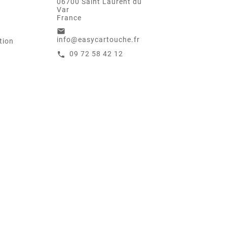
06700 Saint Laurent du
Var
France
email
info@easycartouche.fr
tion
09 72 58 42 12
call