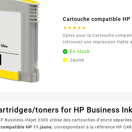
Cartouche compatible HP 





Optez pour la Cartouche compatible HP 11 jaune et
retrouvez une impression fiable 
Conçue pour s’intégrer parfaite
En stock
imprimantes utilisant la série HP 11 (C4836/37/38)
Jaune
, cette cartouche offre une solut
rassurante pour vos documents, 
supports marketing. Le rendu est
jaunes lumineux et constants,...
rtridges/toners for HP Business Ink
P Business Inkjet 2300 utilise des cartouches d’encre séparées 
 compatible HP 11 jaune
, correspondant à la référence HP C48