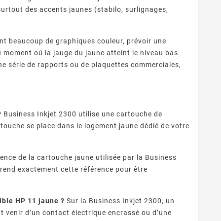
surtout des accents jaunes (stabilo, surlignages,
ent beaucoup de graphiques couleur, prévoir une
u moment où la jauge du jaune atteint le niveau bas.
ne série de rapports ou de plaquettes commerciales,
 Fournisseurs
Quelles Marques Offrent Les
Q
P Business Inkjet 2300 utilise une cartouche de
sent Une Qualité
Meilleures Garanties Sur Les
 reconnaître un
Découvrez quelles marques de
artouche se place dans le logement jaune dédié de votre
ion Optimale Avec
Cartouches D’encre
eur de cartouches
cartouches compatibles
pro
s Cartouches
Compatibles ?
patibles ?
s fiable ? Contrôle
offrent les meilleures
ra
puces, garanties,
garanties : fabricants
ence de la cartouche jaune utilisée par la Business
ISO/STMC, avis
premium, certifications,
com
rend exactement cette référence pour être
és et stock ...
garanties 1 à 2 ans et ...
ible HP 11 jaune ?
Sur la Business Inkjet 2300, un
venir d’un contact électrique encrassé ou d’une