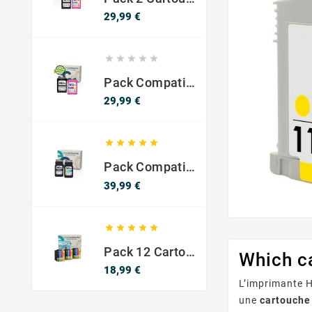
Prix
29,99 €





Pack Compatible Avec HP 302 XL Noir Et Couleur - SANS NIVEAU ENCRE
Prix
29,99 €





Pack Compatible Canon PG-540 XL / CL-541 XL – Noir & Couleur – Haute Capacité
Prix
39,99 €





Pack 12 Cartouches Compatible EPSON 603XL
Which ca
Prix
18,99 €
L’imprimante H
une
cartouche