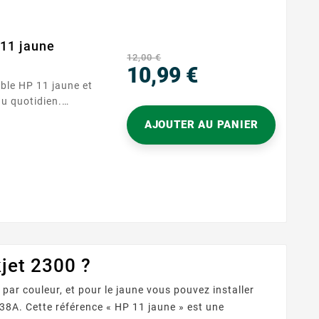
11 jaune
12,00 €
10,99 €
Prix
au quotidien.
ment aux
AJOUTER AU PANIER
ion simple et
graphiques et
 propre, avec des
jet 2300 ?
par couleur, et pour le jaune vous pouvez installer
38A. Cette référence « HP 11 jaune » est une