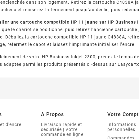
 enclenchée dans son logement. Retirez la cartouche C4838A j
lucheux et réinsérez‑la fermement jusqu’au déclic, puis redéma
ller une cartouche compatible HP 11 jaune sur HP Business I
 que le chariot se positionne, puis retirez l’ancienne cartouche
. Déballez la cartouche compatible HP 11 jaune C4838A, retirez
e, refermez le capot et laissez l’imprimante initialiser l’encre.
pleinement de votre HP Business Inkjet 2300, prenez le temps d
us adaptée parmi les produits présentés ci‑dessus sur Easycart
s
A Propos
Votre Compt
et d'encre
Livraison rapide et
Informations
sécurisée | Votre
personnelles
commande en ligne
Commandes