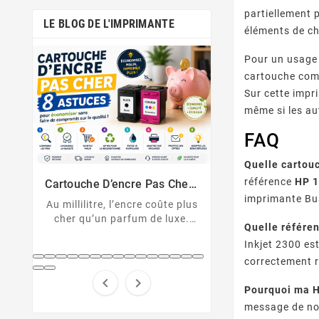
partiellement 
LE BLOG DE L'IMPRIMANTE
éléments de ch
Pour un usage 
cartouche comp
Sur cette impr
même si les au
FAQ
Comment Désactiver La Puce
Messages D’erreu
Quelle cartou
De La Cartouche HP
Sur Imprimante
Cartouche HP non reconnue ?
U043, 1403, B2
référence
HP 1
Solutions Et D
er :
Découvrez comment
cartouche non 
nt
imprimante Bus
 plus
désactiver la protection des
Décryptez les 
xe.
cartouches HP et contourner
d'erreur de votre
Quelle référe
pert
la puce HP en toute légalité.
Canon et résolv
Inkjet 2300 es
hes
code pas à
correctement r
...


Pourquoi ma H
message de non