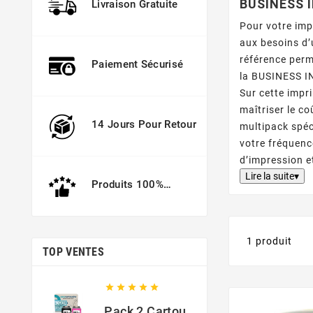
BUSINESS 
Livraison Gratuite
Pour votre im
aux besoins d’
référence perm
Paiement Sécurisé
la BUSINESS I
Sur cette impr
maîtriser le c
14 Jours Pour Retour
multipack spéc
votre fréquenc
d’impression e
Lire la suite▾
Produits 100%
Garantis
1 produit
TOP VENTES





Pack 2 Cartouches Compatible Avec HP 301 XL Noir Et Couleur