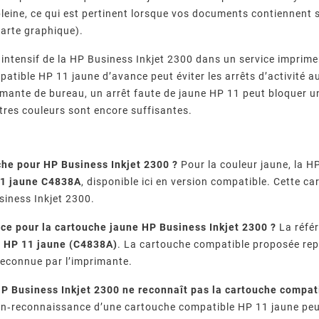
pleine, ce qui est pertinent lorsque vos documents contiennent 
arte graphique).
intensif de la HP Business Inkjet 2300 dans un service imprim
atible HP 11 jaune d’avance peut éviter les arrêts d’activité a
imante de bureau, un arrêt faute de jaune HP 11 peut bloquer u
tres couleurs sont encore suffisantes.
r Fréquents
Imprimante Epson : Que
Quels
che pour HP Business Inkjet 2300 ?
Pour la couleur jaune, la H
 Canon :
Faire Face Au Message «
Garantis
00, 5B00,
Votre imprimante Epson
Comment
1 jaune C4838A
, disponible ici en version compatible. Cette c
épannage
Cartouche Non Reconnue » ?
D’impress
reconnue…
affiche « cartouche non
fourniss
Leur
iness Inkjet 2300.
Com
messages
reconnue » ? Causes, méthode
compatible
 imprimante
de réinitialisation en 7 étapes,
qualité, 
nce pour la cartouche jaune HP Business Inkjet 2300 ?
La référ
ez chaque
piège des mises à jour
normes 
t
HP 11 jaune (C4838A)
. La cartouche compatible proposée rep
 pas.
firmware et ...
vérifi
econnue par l’imprimante.
P Business Inkjet 2300 ne reconnaît pas la cartouche compat
‑reconnaissance d’une cartouche compatible HP 11 jaune peut 