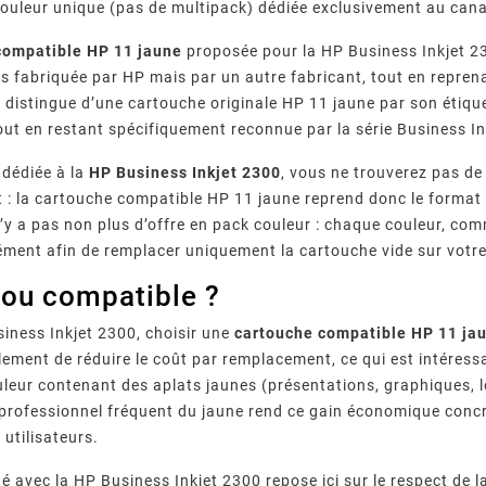
ouleur unique (pas de multipack) dédiée exclusivement au canal
compatible HP 11 jaune
proposée pour la HP Business Inkjet 23
pas fabriquée par HP mais par un autre fabricant, tout en repre
se distingue d’une cartouche originale HP 11 jaune par son éti
ut en restant spécifiquement reconnue par la série Business In
 dédiée à la
HP Business Inkjet 2300
, vous ne trouverez pas de
 : la cartouche compatible HP 11 jaune reprend donc le format
 n’y a pas non plus d’offre en pack couleur : chaque couleur, co
ment afin de remplacer uniquement la cartouche vide sur votre
 ou compatible ?
iness Inkjet 2300, choisir une
cartouche compatible HP 11 ja
ement de réduire le coût par remplacement, ce qui est intéress
eur contenant des aplats jaunes (présentations, graphiques, 
e professionnel fréquent du jaune rend ce gain économique concr
 utilisateurs.
té avec la HP Business Inkjet 2300 repose ici sur le respect de 