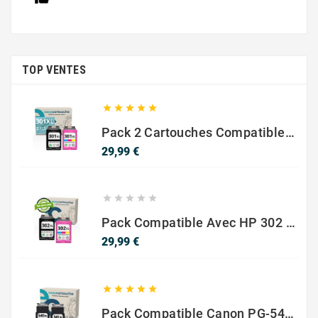
TOP VENTES





Pack 2 Cartouches Compatible Avec HP 301 XL Noir Et Couleur
Prix
29,99 €





Pack Compatible Avec HP 302 XL Noir Et Couleur - SANS NIVEAU ENCRE
Prix
29,99 €





Pack Compatible Canon PG-540 XL / CL-541 XL – Noir & Couleur – Haute Capacité