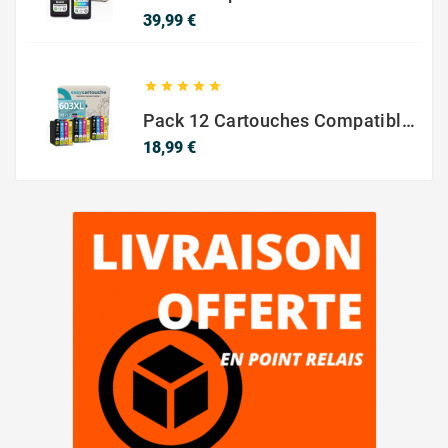
Prix
39,99 €





Pack 12 Cartouches Compatible EPSON 603XL
Prix
18,99 €