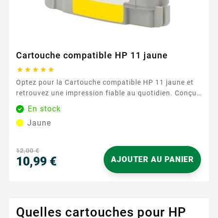
Cartouche compatible HP 11 jaune





Optez pour la Cartouche compatible HP 11 jaune et
retrouvez une impression fiable au quotidien. Conçue
pour s’intégrer parfaitement aux imprimantes
En stock
utilisant la série HP 11 (C4836/37/38) , cette
Jaune
cartouche offre une solution simple et rassurante
pour vos documents, graphiques et supports
marketing. Le rendu est propre, avec des jaunes
12,00 €
lumineux et constants,...
10,99 €
AJOUTER AU PANIER
Prix
Quelles cartouches pour HP