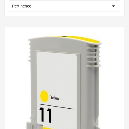

Pertinence