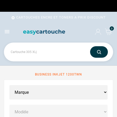
CARTOUCHES ENCRE ET TONERS A PRIX DISCOUNT

0

BUSINESS INKJET 1200TWN