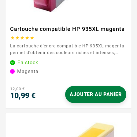
Cartouche compatible HP 935XL magenta





La cartouche d'encre compatible HP 935XL magenta
permet d'obtenir des couleurs riches et intenses,
parfaites pour les graphiques et les documents
En stock
nécessitant une reproduction fidèle des couleurs.
Magenta
Avec une capacité de 825 pages, cette cartouche
assure des résultats constants et fiables, même pour
les utilisateurs les plus exigeants. Sa formule d'encre
12,00 €
avancée garantit des couleurs riches et...
10,99 €
AJOUTER AU PANIER
Prix