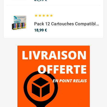





Pack 12 Cartouches Compatible EPSON 603XL
Prix
18,99 €