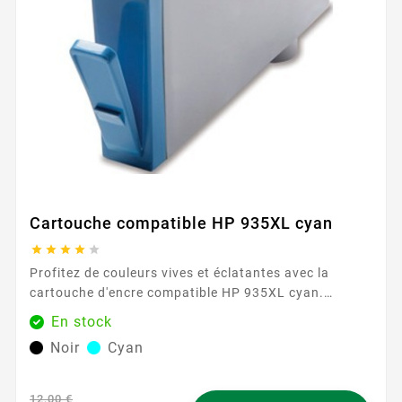
Cartouche compatible HP 935XL cyan





Profitez de couleurs vives et éclatantes avec la
cartouche d'encre compatible HP 935XL cyan.
Parfaite pour les photos et les documents colorés,
En stock
elle garantit des résultats de haute qualité et des
Noir
Cyan
nuances précises. Avec une capacité de 825 pages,
cette cartouche assure des impressions durables et
fiables, idéales pour les travaux nécessitant des
12,00 €