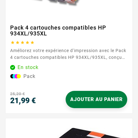
Pack 4 cartouches compatibles HP
934XL/935XL





Améliorez votre expérience d'impression avec le Pack
4 cartouches compatibles HP 934XL/935XL, conçu
pour offrir une qualité et une fiabilité exceptionnelles.
En stock
Chez Easycartouche, nous comprenons l'importance
Pack
des couleurs vives et du texte net pour les documents
personnels et professionnels. Ce pack offre une
solution économique sans compromettre la
25,20 €
performance. Nos cartouches...
21,99 €
AJOUTER AU PANIER
Prix