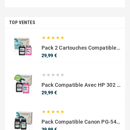
TOP VENTES





Pack 2 Cartouches Compatible Avec HP 301 XL Noir Et Couleur
Prix
29,99 €





Pack Compatible Avec HP 302 XL Noir Et Couleur - SANS NIVEAU ENCRE
Prix
29,99 €





Pack Compatible Canon PG-540 XL / CL-541 XL – Noir & Couleur – Haute Capacité
Prix
39,99 €