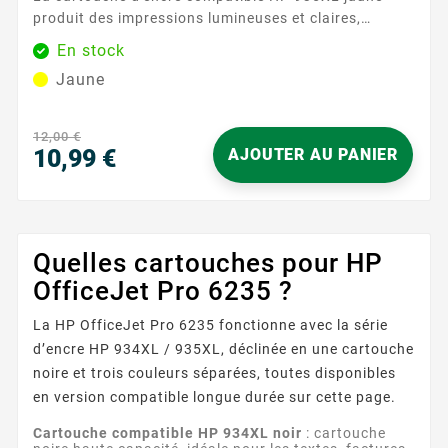
produit des impressions lumineuses et claires,
essentielles pour les documents colorés et les
En stock
images. Avec une capacité de 825 pages, cette
Jaune
cartouche assure des résultats constants et fiables,
même pour les utilisateurs les plus exigeants. Sa
formule d'encre avancée garantit des couleurs riches
12,00 €
et éclatantes, reproduisant fidèlement les nuances...
10,99 €
AJOUTER AU PANIER
Prix
Quelles cartouches pour HP
OfficeJet Pro 6235 ?
La HP OfficeJet Pro 6235 fonctionne avec la série
d’encre HP 934XL / 935XL, déclinée en une cartouche
noire et trois couleurs séparées, toutes disponibles
en version compatible longue durée sur cette page.
Cartouche compatible HP 934XL noir
: cartouche