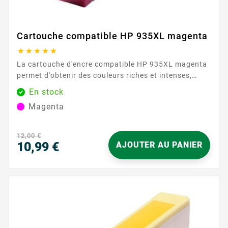
Cartouche compatible HP 935XL magenta





La cartouche d'encre compatible HP 935XL magenta
permet d'obtenir des couleurs riches et intenses,
parfaites pour les graphiques et les documents
En stock
nécessitant une reproduction fidèle des couleurs.
Magenta
Avec une capacité de 825 pages, cette cartouche
assure des résultats constants et fiables, même pour
les utilisateurs les plus exigeants. Sa formule d'encre
12,00 €
avancée garantit des couleurs riches et...
10,99 €
AJOUTER AU PANIER
Prix