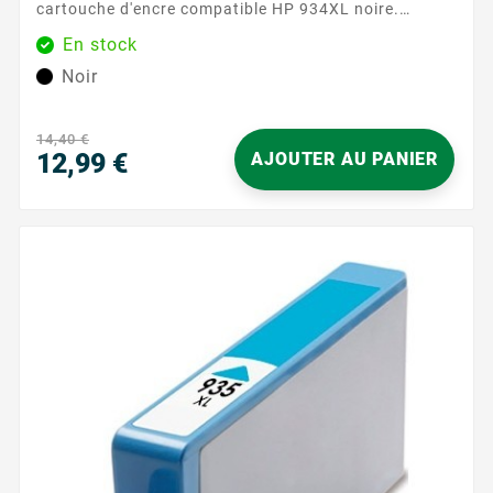
cartouche d'encre compatible HP 934XL noire.
Conçue pour offrir des impressions nettes et
En stock
précises, cette cartouche est idéale pour les
Noir
documents professionnels et les travaux quotidiens.
Avec une capacité de 1850 pages, cette cartouche
vous assure une performance fiable et durable,
14,40 €
réduisant ainsi les interruptions fréquentes pour le...
12,99 €
AJOUTER AU PANIER
Prix