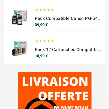





Pack Compatible Canon PG-540 XL / CL-541 XL – Noir & Couleur – Haute Capacité
Prix
39,99 €





Pack 12 Cartouches Compatible EPSON 603XL
Prix
18,99 €