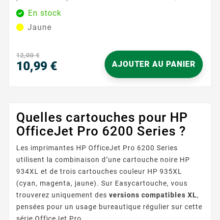
essentielles pour les documents colorés et les
En stock
images. Avec une capacité de 825 pages, cette
Jaune
cartouche assure des résultats constants et fiables,
même pour les utilisateurs les plus exigeants. Sa
formule d'encre avancée garantit des couleurs riches
12,00 €
et éclatantes, reproduisant fidèlement les nuances...
10,99 €
AJOUTER AU PANIER
Prix
Quelles cartouches pour HP
OfficeJet Pro 6200 Series ?
Les imprimantes HP OfficeJet Pro 6200 Series
utilisent la combinaison d’une cartouche noire HP
934XL et de trois cartouches couleur HP 935XL
(cyan, magenta, jaune). Sur Easycartouche, vous
trouverez uniquement des
versions compatibles XL
,
pensées pour un usage bureautique régulier sur cette
série OfficeJet Pro.