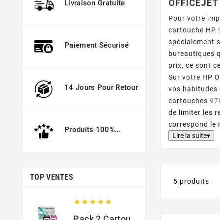
OFFICEJET
Livraison Gratuite
Pour votre im
cartouche HP
spécialement s
Paiement Sécurisé
bureautiques q
prix, ce sont c
Sur votre HP O
14 Jours Pour Retour
vos habitudes 
cartouches
97
de limiter les
correspond le 
Produits 100%
Lire la suite▾
Garantis
TOP VENTES
5 produits





Pack 2 Cartouches Compatible Avec HP 301 XL Noir Et Couleur