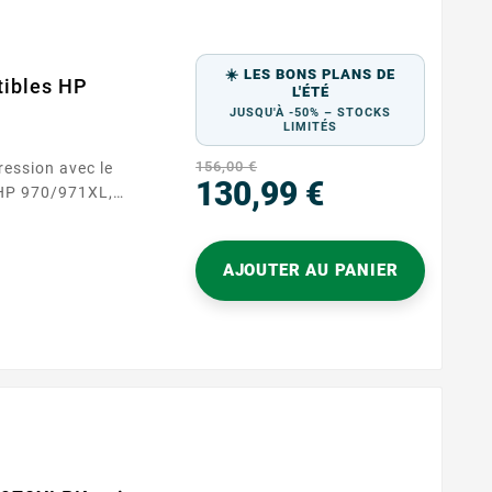
☀️ LES BONS PLANS DE
tibles HP
L'ÉTÉ
JUSQU'À -50% – STOCKS
LIMITÉS
156,00 €
ression avec le
130,99 €
 HP 970/971XL,
asycartouche.
Prix
ions de haute
ssent que chaque
AJOUTER AU PANIER
par des couleurs
us imprimiez des
s photos