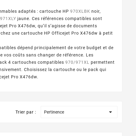
sommables adaptés : cartouche HP
970XLBK
noir,
P
971XLY
jaune. Ces références compatibles sont
cejet Pro X476dw, qu’il s’agisse de documents
erchez une cartouche HP Officejet Pro X476dw à petit
mpatibles dépend principalement de votre budget et de
re vos coûts sans changer de référence. Les
pack 4 cartouches compatibles
970/971XL
permettent
ensivement. Choisissez la cartouche ou le pack qui
icejet Pro X476dw.

Trier par :
Pertinence