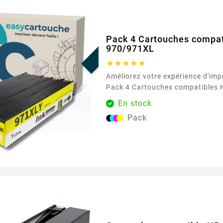
PROMO !
Pack 4 Cartouches compa
970/971XL





Améliorez votre expérience d'imp
Pack 4 Cartouches compatibles
disponible exclusivement chez E
En stock
Conçues pour offrir des impress
Pack
qualité, ces cartouches garanti
document et image se distingue 
vives et des détails nets. Que vo
documents professionnels ou de
éclatantes, ce pack offre...