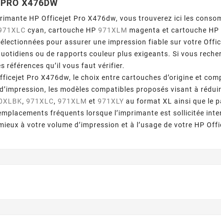
 PRO X476DW
primante HP Officejet Pro X476dw, vous trouverez ici les con
971XLC
cyan, cartouche HP
971XLM
magenta et cartouche H
électionnées pour assurer une impression fiable sur votre Offi
uotidiens ou de rapports couleur plus exigeants. Si vous rech
es références qu’il vous faut vérifier.
fficejet Pro X476dw, le choix entre cartouches d’origine et co
d’impression, les modèles compatibles proposés visant à rédui
0XLBK
,
971XLC
,
971XLM
et
971XLY
au format XL ainsi que le 
 remplacements fréquents lorsque l’imprimante est sollicitée int
mieux à votre volume d’impression et à l’usage de votre HP Off