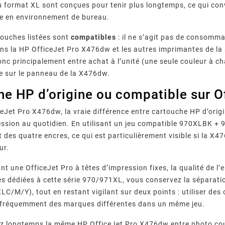
 format XL sont conçues pour tenir plus longtemps, ce qui co
ée en environnement de bureau.
touches listées sont
compatibles
: il ne s’agit pas de consomm
ns la HP OfficeJet Pro X476dw et les autres imprimantes de la sé
donc principalement entre achat à l’unité (une seule couleur à c
e sur le panneau de la X476dw.
he HP d’origine ou compatible sur O
ceJet Pro X476dw, la vraie différence entre cartouche HP d’orig
ssion au quotidien. En utilisant un jeu compatible 970XLBK + 9
 des quatre encres, ce qui est particulièrement visible si la X
ur.
 une OfficeJet Pro à têtes d’impression fixes, la qualité de l’e
s dédiées à cette série 970/971XL, vous conservez la séparatio
LC/M/Y), tout en restant vigilant sur deux points : utiliser des
 fréquemment des marques différentes dans un même jeu.
ez longtemps la même HP OfficeJet Pro X476dw entre photo coul