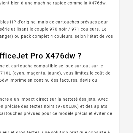
nvient bien à une machine rapide comme la X476dw,
ables HP d’origine, mais de cartouches prévues pour
rie utilisant le couple 970 noir / 971 couleurs. Le
hanger) ou pack complet 4 couleurs, selon l’état de vos
fficeJet Pro X476dw ?
ine et cartouche compatible se joue surtout sur le
71XL (cyan, magenta, jaune), vous limitez le coût de
476dw imprime en continu des factures, devis ou
ncre a un impact direct sur la netteté des jets. Avec
n précise des textes noirs (970XLBK) et des aplats
 cartouches prévues pour ce modèle précis et éviter de
eur et gros textes, une solution pratique consiste à