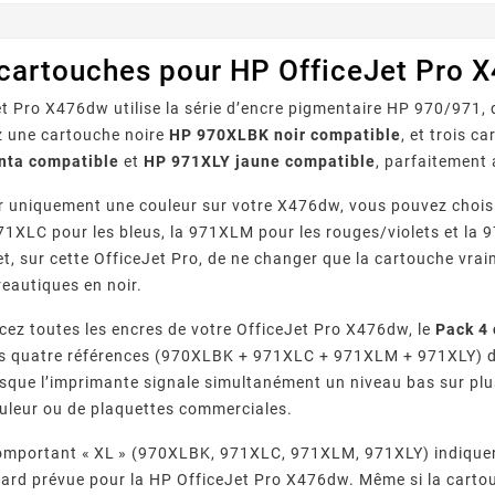
 cartouches pour HP OfficeJet Pro 
t Pro X476dw utilise la série d’encre pigmentaire HP 970/971, 
z une cartouche noire
HP 970XLBK noir compatible
, et trois c
ta compatible
et
HP 971XLY jaune compatible
, parfaitement
 uniquement une couleur sur votre X476dw, vous pouvez choisi
 971XLC pour les bleus, la 971XLM pour les rouges/violets et la
t, sur cette OfficeJet Pro, de ne changer que la cartouche vraim
eautiques en noir.
cez toutes les encres de votre OfficeJet Pro X476dw, le
Pack 4
s quatre références (970XLBK + 971XLC + 971XLM + 971XLY) da
rsque l’imprimante signale simultanément un niveau bas sur plu
uleur ou de plaquettes commerciales.
comportant « XL » (970XLBK, 971XLC, 971XLM, 971XLY) indiquent
rd prévue pour la HP OfficeJet Pro X476dw. Même si la cartouch