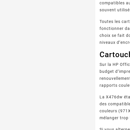
compatibles au
souvent utilis
Toutes les car
fonctionner da
choix se fait 
niveaux d’encr
Cartouc
Sur la HP Offi
budget d’impre
renouvellement
rapports coule
La X476dw étant
des compatible
couleurs (971X
mélanger trop
Si vous altern