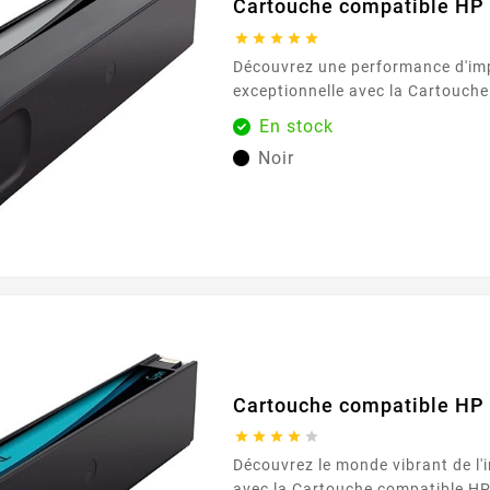
Cartouche compatible HP





Découvrez une performance d'im
exceptionnelle avec la Cartouche compatible HP
970XLBK noir , conçue pour répo
En stock
d'impression en volume élevé. Par
Noir
environnements domestiques et d
cartouche d'encre garantit des te
à chaque impression. Chez Easy
comprenons l'importance de solut
Cartouche compatible HP





Découvrez le monde vibrant de l'
avec la Cartouche compatible HP 971XLC cyan ,