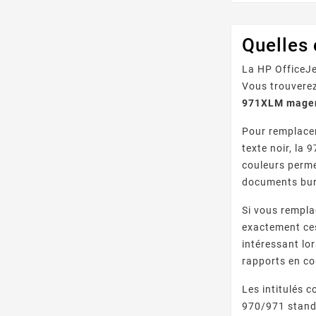
Quelles
La HP OfficeJe
Vous trouvere
971XLM magen
Pour remplacer
texte noir, la
couleurs perme
documents bur
Si vous rempla
exactement ce
intéressant lo
rapports en co
Les intitulés 
970/971 standa