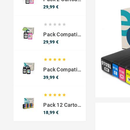
Prix
29,99 €





Pack Compatible Avec HP 302 XL Noir Et Couleur - SANS NIVEAU ENCRE
Prix
29,99 €





Pack Compatible Canon PG-540 XL / CL-541 XL – Noir & Couleur – Haute Capacité
Prix
39,99 €





Pack 12 Cartouches Compatible EPSON 603XL
Prix
18,99 €