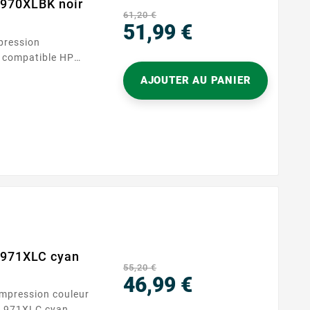
 970XLBK noir
61,20 €
51,99 €
pression
Prix
ndre à vos besoins
AJOUTER AU PANIER
faite pour les
e bureau, cette
xtes nets et clairs
cartouche, nous
ions...
 971XLC cyan
55,20 €
46,99 €
impression couleur
Prix