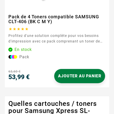
Pack de 4 Toners compatible SAMSUNG
CLT-406 (BK C M Y)





Profitez d'une solution complète pour vos besoins
d'impression avec ce pack comprenant un toner de
chaque couleur. Chaque toner assure des
En stock
impressions durables et fiables. Caractéristiques
Pack
principales : Couleurs : Noir, Cyan, Magenta, Jaune
Capacité d'impression : 1500 pages (noir), 1000
pages (chaque...
63,60 €
53,99 €
AJOUTER AU PANIER
Prix
Quelles cartouches / toners
pour Samsung Xpress SL-