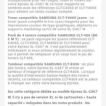
indispensable pour les rouges, roses et violets sur
votre Xpress SL-C467 W, ce toner magenta se
combine avec les références CLT-C406S et CLT-Y406S
pour obtenir un rendu couleur complet.
Toner compatible SAMSUNG CLT-Y406S jaune
: ce
toner jaune complète le trio cyan/magenta pour les
impressions couleur de type graphiques, dépliants ou
supports marketing sortis de votre SL-C467 W.
Pack de 4 toners compatible SAMSUNG CLT-406 (BK
C M Y)
: ce pack regroupe les quatre références CLT-
K406S, CLT-C406S, CLT-M406S et CLT-Y406S pour
votre Xpress SL-C467 W. Il est particulièrement
intéressant si vous utilisez régulièrement la couleur,
car il permet de remplacer d’un coup tout le jeu de
toners CLT-406.
Tambour compatible SAMSUNG CLT-R406
: en plus
des toners, votre Xpress SL-C467 W utilise un
tambour d’imagerie de référence CLT-R406. Lorsque
la qualité d’impression baisse malgré des toners
récents, ce tambour compatible CLT-R406 est la pièce
à changer sur cette série Samsung Xpress.
Sur cette catégorie dédiée au modèle Xpress SL-C467
W, il n’y a pas de version XL ni de cartouches « haute
capacité » indiquées dans les noms produits : les