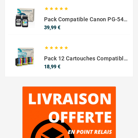





Pack Compatible Canon PG-540 XL / CL-541 XL – Noir & Couleur – Haute Capacité
Prix
39,99 €





Pack 12 Cartouches Compatible EPSON 603XL
Prix
18,99 €