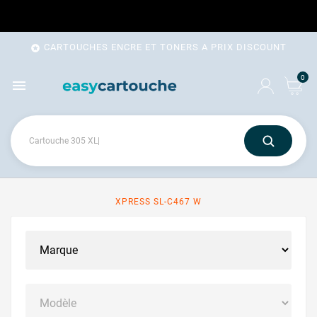
CARTOUCHES ENCRE ET TONERS A PRIX DISCOUNT

0

XPRESS SL-C467 W