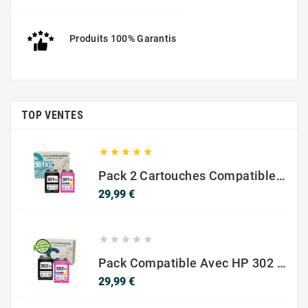
Produits 100% Garantis
TOP VENTES





Pack 2 Cartouches Compatible Avec HP 301 XL Noir Et Couleur
Prix
29,99 €





Pack Compatible Avec HP 302 XL Noir Et Couleur - SANS NIVEAU ENCRE
Prix
29,99 €