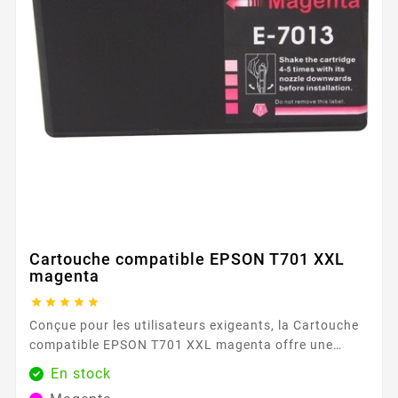
Cartouche compatible EPSON T701 XXL
magenta





Conçue pour les utilisateurs exigeants, la Cartouche
compatible EPSON T701 XXL magenta offre une
solution simple et fiable pour vos documents et
En stock
supports en couleur. Son magenta précis et régulier