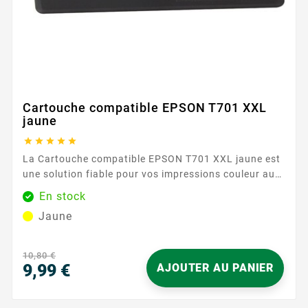
Cartouche compatible EPSON T701 XXL
jaune





La Cartouche compatible EPSON T701 XXL jaune est
une solution fiable pour vos impressions couleur au
quotidien. Conçue pour les imprimantes acceptant la
En stock
référence EPSON T701, elle s’intègre parfaitement à
Jaune
votre équipement et assure une compatibilité sans
souci. Son encre jaune nette et régulière met en
valeur graphiques, logos et documents
10,80 €
professionnels,...
9,99 €
AJOUTER AU PANIER
Prix