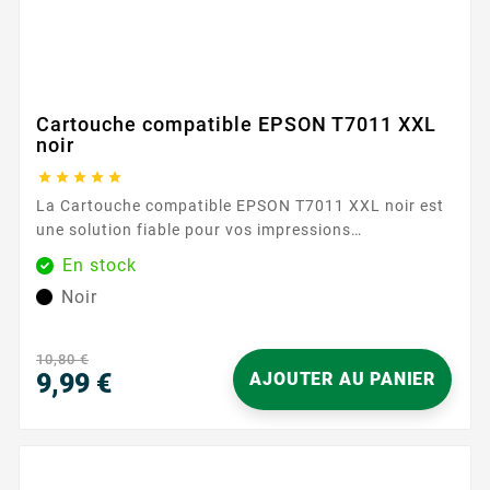
Cartouche compatible EPSON T7011 XXL
noir





La Cartouche compatible EPSON T7011 XXL noir est
une solution fiable pour vos impressions
quotidiennes et professionnelles. Conçue pour
En stock
fonctionner avec les imprimantes acceptant la
Noir
référence T7011, elle s’intègre facilement à votre
équipement et offre une expérience sans
complication. Son format XXL permet de réduire les
10,80 €
remplacements fréquents, afin de rester concentré
9,99 €
AJOUTER AU PANIER
sur...
Prix