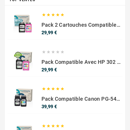





Pack 2 Cartouches Compatible Avec HP 301 XL Noir Et Couleur
Prix
29,99 €





Pack Compatible Avec HP 302 XL Noir Et Couleur - SANS NIVEAU ENCRE
Prix
29,99 €





Pack Compatible Canon PG-540 XL / CL-541 XL – Noir & Couleur – Haute Capacité
Prix
39,99 €




