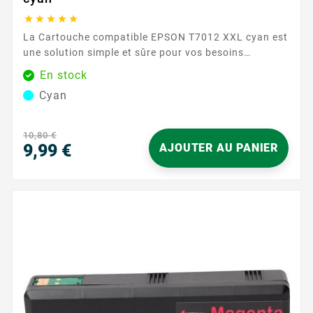





La Cartouche compatible EPSON T7012 XXL cyan est
une solution simple et sûre pour vos besoins
d’impression couleur. Conçue pour fonctionner avec
En stock
les imprimantes acceptant les références EPSON
Cyan
T701 , elle s’installe en quelques gestes et est
rapidement reconnue par votre appareil. Que vous
imprimiez des rapports, des présentations ou des
10,80 €
supports marketing,...
9,99 €
AJOUTER AU PANIER
Prix