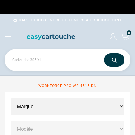
CARTOUCHES ENCRE ET TONERS A PRIX DISCOUNT

0

WORKFORCE PRO WP-4515 DN