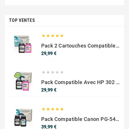
TOP VENTES





Pack 2 Cartouches Compatible Avec HP 301 XL Noir Et Couleur
Prix
29,99 €





Pack Compatible Avec HP 302 XL Noir Et Couleur - SANS NIVEAU ENCRE
Prix
29,99 €





Pack Compatible Canon PG-540 XL / CL-541 XL – Noir & Couleur – Haute Capacité
Prix
39,99 €