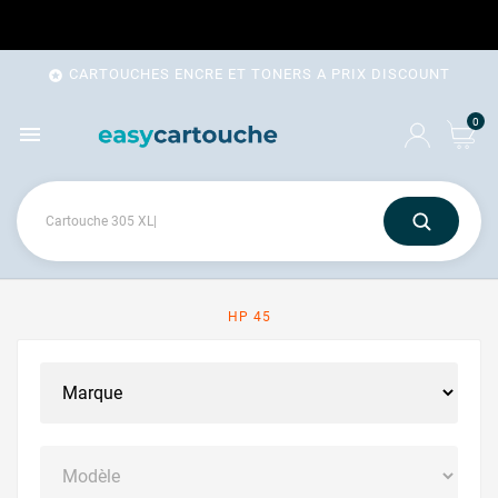
CARTOUCHES ENCRE ET TONERS A PRIX DISCOUNT

0

HP 45