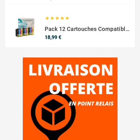





Pack 12 Cartouches Compatible EPSON 603XL
Prix
18,99 €