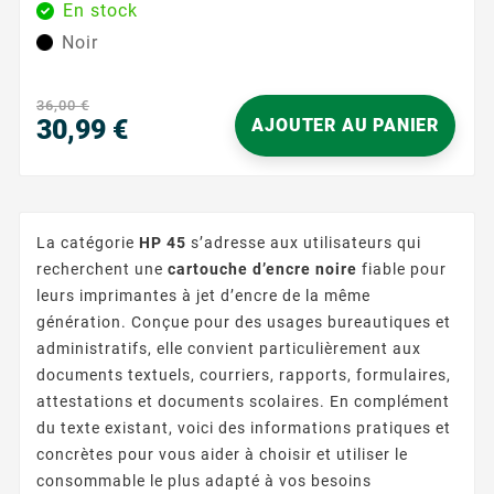
En stock
elle offre une expérience d’utilisation simple et
Noir
sereine. Que vous imprimiez des documents
professionnels, des rapports ou des supports de
cours, son encre noire assure des résultats nets et
36,00 €
réguliers, avec un texte...
30,99 €
AJOUTER AU PANIER
Prix
La catégorie
HP 45
s’adresse aux utilisateurs qui
recherchent une
cartouche d’encre noire
fiable pour
leurs imprimantes à jet d’encre de la même
génération. Conçue pour des usages bureautiques et
administratifs, elle convient particulièrement aux
documents textuels, courriers, rapports, formulaires,
attestations et documents scolaires. En complément
du texte existant, voici des informations pratiques et
concrètes pour vous aider à choisir et utiliser le
consommable le plus adapté à vos besoins