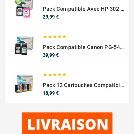
Pack Compatible Avec HP 302 XL Noir Et Couleur - SANS NIVEAU ENCRE
Prix
29,99 €





Pack Compatible Canon PG-540 XL / CL-541 XL – Noir & Couleur – Haute Capacité
Prix
39,99 €





Pack 12 Cartouches Compatible EPSON 603XL
Prix
18,99 €