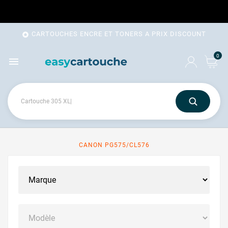
CARTOUCHES ENCRE ET TONERS A PRIX DISCOUNT

0

CANON PG575/CL576