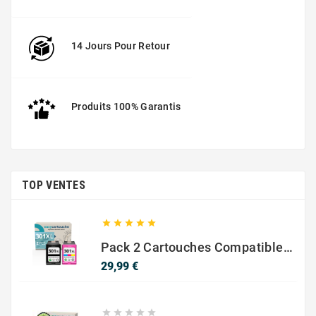
14 Jours Pour Retour
Produits 100% Garantis
TOP VENTES





Pack 2 Cartouches Compatible Avec HP 301 XL Noir Et Couleur
Prix
29,99 €




