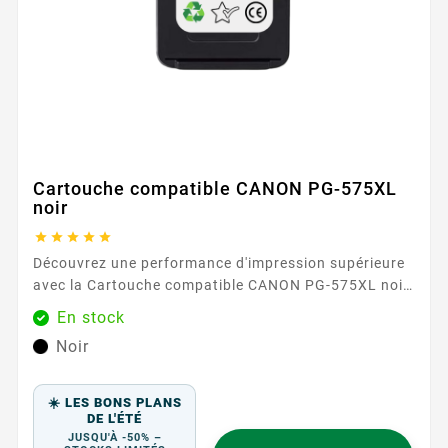
Cartouche compatible CANON PG-575XL
noir





Découvrez une performance d'impression supérieure
avec la Cartouche compatible CANON PG-575XL noir
, conçue pour répondre à tous vos besoins
En stock
d'impression avec une qualité et une efficacité
Noir
exceptionnelles. Cette cartouche d'encre haute
capacité est parfaite pour un usage domestique et
professionnel, garantissant un texte net et clair ainsi
☀️ LES BONS PLANS
que des tons noirs riches sur chaque...
DE L'ÉTÉ
JUSQU'À -50% –