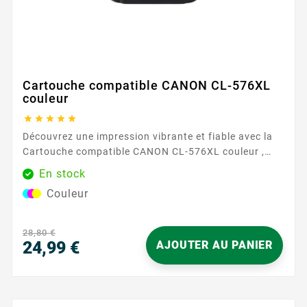
Cartouche compatible CANON CL-576XL
couleur





Découvrez une impression vibrante et fiable avec la
Cartouche compatible CANON CL-576XL couleur ,
exclusivement disponible chez Easycartouche. Cette
En stock
cartouche d'encre haute capacité est conçue pour
Couleur
répondre à tous vos besoins d'impression couleur,
offrant des résultats nets et vifs à chaque fois.
Parfaite pour un usage domestique et professionnel,
28,80 €
elle garantit que vos...
24,99 €
AJOUTER AU PANIER
Prix