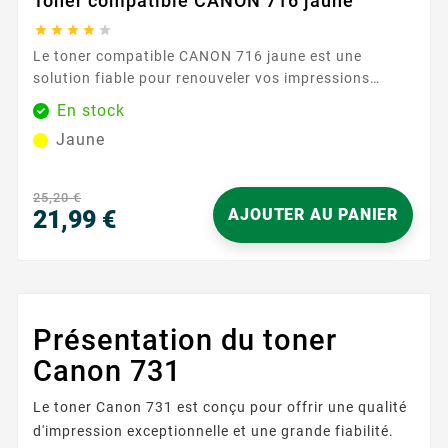
Toner compatible CANON 716 jaune





Le toner compatible CANON 716 jaune est une
solution fiable pour renouveler vos impressions
couleur au quotidien. Conçu pour remplacer la
En stock
référence Canon 716, il s’intègre facilement à votre
Jaune
imprimante, sans réglages complexes. Son
installation rapide vous permet de reprendre le travail
en quelques minutes, avec une compatibilité sûre et
25,20 €
éprouvée. Grâce à sa...
21,99 €
AJOUTER AU PANIER
Prix
Présentation du toner
Canon 731
Le toner Canon 731 est conçu pour offrir une qualité
d'impression exceptionnelle et une grande fiabilité.