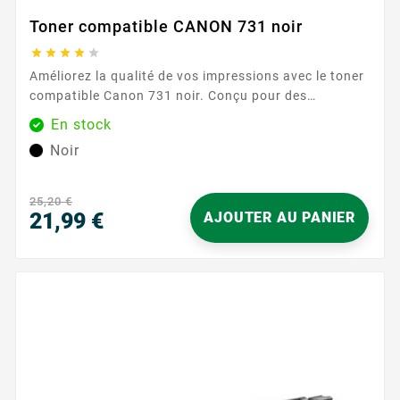
Toner compatible CANON 731 noir





Améliorez la qualité de vos impressions avec le toner
compatible Canon 731 noir. Conçu pour des
impressions nettes et précises, ce toner est idéal
En stock
pour les travaux quotidiens. Avec une capacité
Noir
d'impression de 2200 pages, ce toner assure des
performances fiables et durables. Caractéristiques
principales : Couleur : Noir ...
25,20 €
21,99 €
AJOUTER AU PANIER
Prix