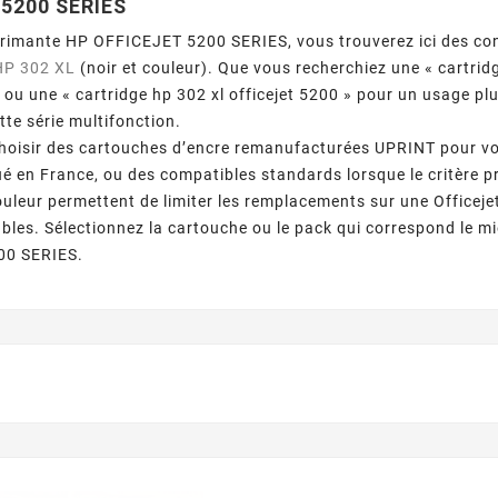
5200 SERIES
primante HP OFFICEJET 5200 SERIES, vous trouverez ici des c
HP 302 XL
(noir et couleur). Que vous recherchiez une « cartrid
 ou une « cartridge hp 302 xl officejet 5200 » pour un usage p
tte série multifonction.
hoisir des cartouches d’encre remanufacturées UPRINT pour vo
ué en France, ou des compatibles standards lorsque le critère pr
ouleur permettent de limiter les remplacements sur une Officejet 
es. Sélectionnez la cartouche ou le pack qui correspond le mie
00 SERIES.