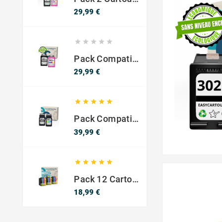
Prix
29,99 €





Pack Compatible Avec HP 302 XL Noir Et Couleur - SANS NIVEAU ENCRE
Prix
29,99 €





Pack Compatible Canon PG-540 XL / CL-541 XL – Noir & Couleur – Haute Capacité
Prix
39,99 €





Pack 12 Cartouches Compatible EPSON 603XL
Prix
18,99 €