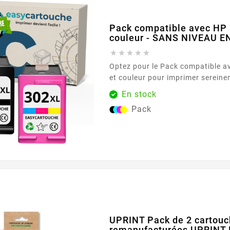
Pack compatible avec HP 
couleur - SANS NIVEAU 





Optez pour le Pack compatible avec HP 302 XL noir
et couleur pour imprimer sereinement tous vos
documents du quotidien. Conçu p
En stock
imprimantes acceptant la référence HP 302 
Pack
duo réunit une cartouche noire et une cartouche
couleur au format XL, idéal pour enchaîner les
impressions avec régularité. Vous
UPRINT Pack de 2 cartouc
remanufacturées UPRINT 