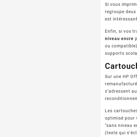
Si vous imprim
regroupe deux 
est intéressant
Enfin, si vos 
niveau encre
p
ou compatible)
supports scola
Cartouch
Sur une HP Off
remanufacturée
s’adressent au
reconditionne
Les cartouche
optimisé pour 
“sans niveau e
(texte qui s’é