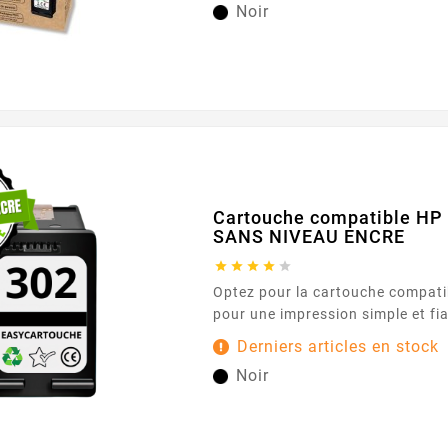
Noir
Cartouche compatible HP 
SANS NIVEAU ENCRE





Optez pour la cartouche compatible HP 302 BK noir
pour une impression simple et fia
Conçue pour les imprimantes utilisant l
Derniers articles en stock
302 , elle offre une expérience fl
Noir
idéale pour vos documents de bu
et vos courriers. Son encre noire délivre des textes
nets et lisibles, pour des résultat