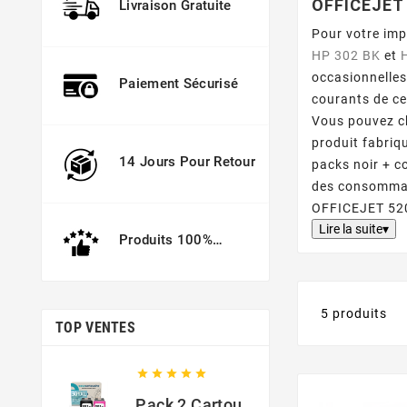
OFFICEJET 
Livraison Gratuite
Pour votre im
HP 302 BK
et
occasionnelles
Paiement Sécurisé
courants de ce
Vous pouvez c
produit fabriq
14 Jours Pour Retour
packs noir + c
des consommabl
OFFICEJET 52
Lire la suite▾
Produits 100%
Garantis
5 produits
TOP VENTES





Pack 2 Cartouches Compatible Avec HP 301 XL Noir Et Couleur