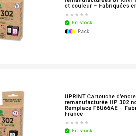
et couleur – Fabriquées e





En stock
Pack
UPRINT Cartouche d'encr
remanufacturée HP 302 no
Remplace F6U66AE – Fabr
France





En stock