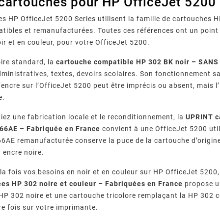
cartouches pour HP OfficeJet 5200 
s HP OfficeJet 5200 Series utilisent la famille de cartouches H
tibles et remanufacturées. Toutes ces références ont un poin
oir et en couleur, pour votre OfficeJet 5200.
oire standard, la
cartouche compatible HP 302 BK noir – SAN
ministratives, textes, devoirs scolaires. Son fonctionnement sa
encre sur l’OfficeJet 5200 peut être imprécis ou absent, mais
e.
giez une fabrication locale et le reconditionnement, la
UPRINT c
66AE – Fabriquée en France
convient à une OfficeJet 5200 uti
6AE remanufacturée conserve la puce de la cartouche d’origine
 encre noire.
 la fois vos besoins en noir et en couleur sur HP OfficeJet 5200,
es HP 302 noire et couleur – Fabriquées en France
propose un
HP 302 noire et une cartouche tricolore remplaçant la HP 302 c
re fois sur votre imprimante.