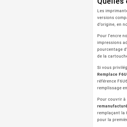
Quelles 
Les imprimante
versions compa
d’origine, en n
Pour l’encre n
impressions ad
pourcentage d’
de la cartouch
Si vous privilé
Remplace F6U
référence F6U6
remplissage en
Pour couvrir à
remanufacturé
remplaçant la 
pour la premiè