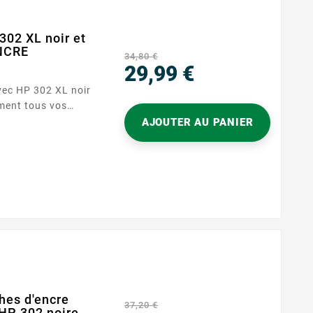
302 XL noir et
ENCRE
34,80 €
29,99 €
Prix
our les
AJOUTER AU PANIER
, ce
 profitez d’une...
hes d'encre
37,20 €
HP 302 noire