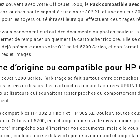
ez souvent avec votre OfficeJet 5200, le
Pack compatible avec
cartouches haute capacité : une noire 302 XL et une couleur 30
 pour les foyers ou télétravailleurs qui effectuent des tirages 
travaux concernent surtout des documents ou photos couleur, l
ermet de remplacer uniquement la cartouche tricolore. Elle se
 déjà présente dans votre OfficeJet 5200 Series, et son format
ires et images.
e d’origine ou compatible pour HP 
iceJet 5200 Series, l’arbitrage se fait surtout entre cartouches
s listées ci-dessus. Les cartouches remanufacturées UPRINT H
x utilisateurs qui souhaitent rester proches du comportement d
ment.
s compatibles HP 302 BK noir et HP 302 XL Couleur, toutes de
votre OfficeJet 5200, en échange d’un suivi de niveau moins préc
ncre” n’empêche pas d’imprimer vos documents, mais elle vous ob
claircit, couleurs qui se délavent) pour savoir quand changer la 