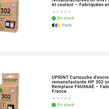
et couleur – Fabriquées e





En stock
Pack
UPRINT Cartouche d'encr
remanufacturée HP 302 no
Remplace F6U66AE – Fabr
France





En stock