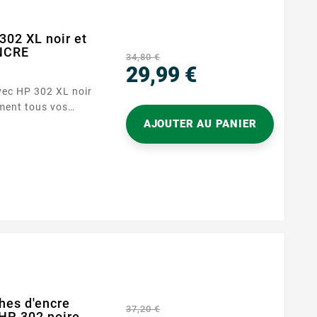
302 XL noir et
ENCRE
34,80 €
29,99 €
Prix
our les
AJOUTER AU PANIER
, ce
 profitez d’une...
hes d'encre
37,20 €
HP 302 noire