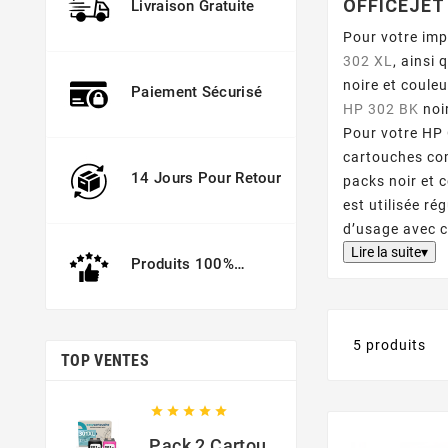
OFFICEJET
Livraison Gratuite
Pour votre im
302 XL
, ainsi
noire et coule
Paiement Sécurisé
HP 302 BK
noi
Pour votre HP
cartouches co
14 Jours Pour Retour
packs noir et 
est utilisée r
d’usage avec c
Lire la suite▾
Produits 100%
Garantis
5 produits
TOP VENTES





Pack 2 Cartouches Compatible Avec HP 301 XL Noir Et Couleur