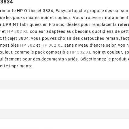
 3834
primante HP Officejet 3834, Easycartouche propose des conso
 que les packs mixtes noir et couleur. Vous trouverez notamme
ur UPRINT fabriquées en France, idéales pour remplacer la réf
r et
HP 302 XL
couleur adaptées aux besoins quotidiens de cet
 Officejet 3834, vous pouvez choisir des cartouches remanufa
mpatibles
HP 302
et
HP 302 XL
sans niveau d’encre selon vos 
couleur, comme le pack compatible
HP 302 XL
noir et couleur, s
égulièrement pour des documents variés. Sélectionnez le produit 
ette imprimante.