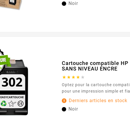
Noir
Cartouche compatible HP 
SANS NIVEAU ENCRE





Optez pour la cartouche compatible HP 302 BK noir
pour une impression simple et fia
Conçue pour les imprimantes utilisant l
Derniers articles en stock
302 , elle offre une expérience fl
Noir
idéale pour vos documents de bu
et vos courriers. Son encre noire délivre des textes
nets et lisibles, pour des résultat