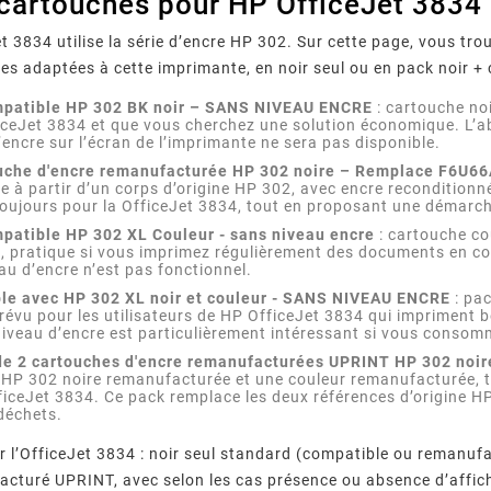
 cartouches pour HP OfficeJet 3834
t 3834 utilise la série d’encre HP 302. Sur cette page, vous t
s adaptées à cette imprimante, en noir seul ou en pack noir + 
mpatible HP 302 BK noir – SANS NIVEAU ENCRE
: cartouche no
iceJet 3834 et que vous cherchez une solution économique. L’ab
encre sur l’écran de l’imprimante ne sera pas disponible.
che d'encre remanufacturée HP 302 noire – Remplace F6U66
 à partir d’un corps d’origine HP 302, avec encre reconditionné
ujours pour la OfficeJet 3834, tout en proposant une démarch
patible HP 302 XL Couleur - sans niveau encre
: cartouche co
, pratique si vous imprimez régulièrement des documents en c
eau d’encre n’est pas fonctionnel.
le avec HP 302 XL noir et couleur - SANS NIVEAU ENCRE
: pa
révu pour les utilisateurs de HP OfficeJet 3834 qui impriment b
iveau d’encre est particulièrement intéressant si vous consom
e 2 cartouches d'encre remanufacturées UPRINT HP 302 noire
HP 302 noire remanufacturée et une couleur remanufacturée, t
iceJet 3834. Ce pack remplace les deux références d’origine HP
déchets.
 l’OfficeJet 3834 : noir seul standard (compatible ou remanufac
cturé UPRINT, avec selon les cas présence ou absence d’affic