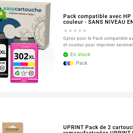
Pack compatible avec HP 
couleur - SANS NIVEAU 





Optez pour le Pack compatible avec HP 302 XL noir
et couleur pour imprimer sereinement tous vos
documents du quotidien. Conçu p
En stock
imprimantes acceptant la référence HP 302 
Pack
duo réunit une cartouche noire et une cartouche
couleur au format XL, idéal pour enchaîner les
impressions avec régularité. Vous
UPRINT Pack de 2 cartouc
remanufacturées UPRINT 