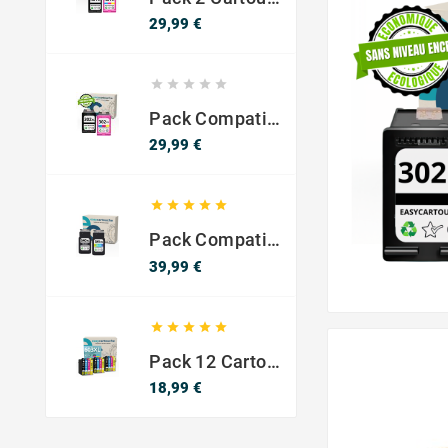
Prix
29,99 €





Pack Compatible Avec HP 302 XL Noir Et Couleur - SANS NIVEAU ENCRE
Prix
29,99 €





Pack Compatible Canon PG-540 XL / CL-541 XL – Noir & Couleur – Haute Capacité
Prix
39,99 €





Pack 12 Cartouches Compatible EPSON 603XL
Prix
18,99 €