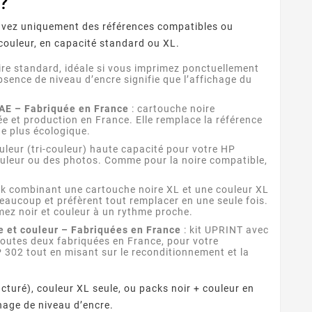
 ?
rouvez uniquement des références compatibles ou
couleur, en capacité standard ou XL.
ire standard, idéale si vous imprimez ponctuellement
sence de niveau d’encre signifie que l’affichage du
AE – Fabriquée en France
: cartouche noire
e et production en France. Elle remplace la référence
e plus écologique.
uleur (tri-couleur) haute capacité pour votre HP
ouleur ou des photos. Comme pour la noire compatible,
ck combinant une cartouche noire XL et une couleur XL
eaucoup et préfèrent tout remplacer en une seule fois.
mez noir et couleur à un rythme proche.
 et couleur – Fabriquées en France
: kit UPRINT avec
outes deux fabriquées en France, pour votre
 302 tout en misant sur le reconditionnement et la
turé), couleur XL seule, ou packs noir + couleur en
hage de niveau d’encre.