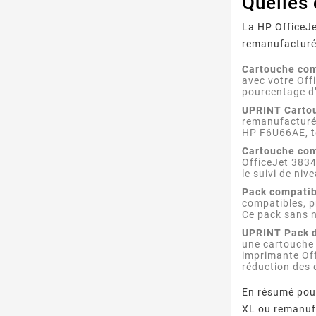
Quelles
La HP OfficeJe
remanufacturée
Cartouche co
avec votre Off
pourcentage d’
UPRINT Cartou
remanufacturée
HP F6U66AE, to
Cartouche com
OfficeJet 3834
le suivi de niv
Pack compatib
compatibles, p
Ce pack sans n
UPRINT Pack d
une cartouche 
imprimante Off
réduction des 
En résumé pour
XL ou remanufa