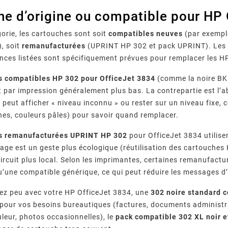
he d’origine ou compatible pour HP 
gorie, les cartouches sont soit
compatibles neuves
(par exemple
), soit
remanufacturées
(UPRINT HP 302 et pack UPRINT). Les or
ences listées sont spécifiquement prévues pour remplacer les HP
s compatibles HP 302 pour OfficeJet 3834
(comme la noire BK 
t par impression généralement plus bas. La contrepartie est l’
peut afficher « niveau inconnu » ou rester sur un niveau fixe, ce
es, couleurs pâles) pour savoir quand remplacer.
s remanufacturées UPRINT HP 302
pour OfficeJet 3834 utilise
tage est un geste plus écologique (réutilisation des cartouches 
 circuit plus local. Selon les imprimantes, certaines remanufact
u’une compatible générique, ce qui peut réduire les messages d’
ez peu avec votre HP OfficeJet 3834, une
302 noire standard 
 pour vos besoins bureautiques (factures, documents administrat
eur, photos occasionnelles), le
pack compatible 302 XL noir e