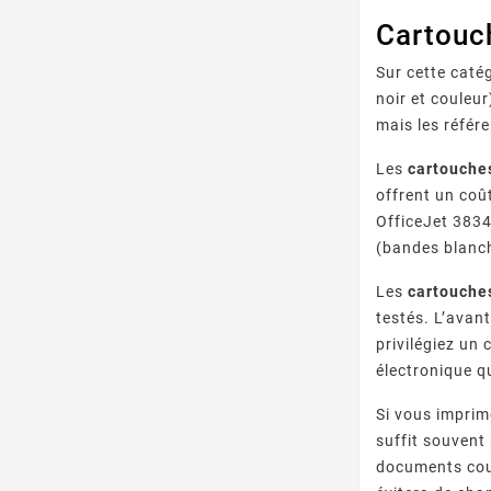
Cartouc
Sur cette caté
noir et couleur
mais les référ
Les
cartouche
offrent un coû
OfficeJet 3834 
(bandes blanch
Les
cartouche
testés. L’avan
privilégiez un
électronique q
Si vous imprim
suffit souvent
documents coul