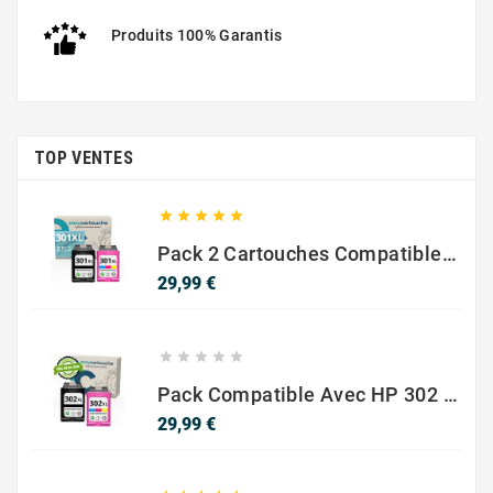
Produits 100% Garantis
TOP VENTES





Pack 2 Cartouches Compatible Avec HP 301 XL Noir Et Couleur
Prix
29,99 €





Pack Compatible Avec HP 302 XL Noir Et Couleur - SANS NIVEAU ENCRE
Prix
29,99 €