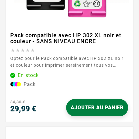
Pack compatible avec HP 302 XL noir et
couleur - SANS NIVEAU ENCRE





Optez pour le Pack compatible avec HP 302 XL noir
et couleur pour imprimer sereinement tous vos
documents du quotidien. Conçu pour les imprimantes
En stock
acceptant la référence HP 302 , ce duo réunit une
Pack
cartouche noire et une cartouche couleur au format
XL, idéal pour enchaîner les impressions avec
régularité. Vous profitez d’une...
34,80 €
29,99 €
AJOUTER AU PANIER
Prix