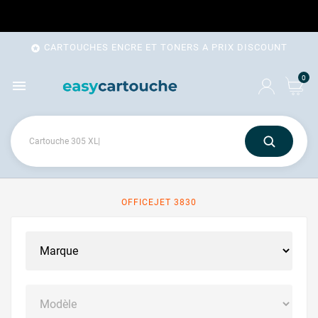
CARTOUCHES ENCRE ET TONERS A PRIX DISCOUNT

0

OFFICEJET 3830