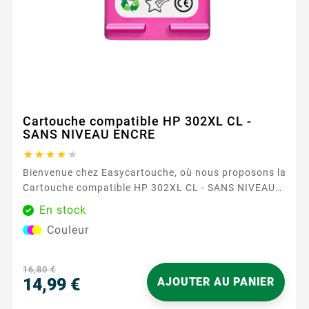
Cartouche compatible HP 302XL CL -
SANS NIVEAU ENCRE





Bienvenue chez Easycartouche, où nous proposons la
Cartouche compatible HP 302XL CL - SANS NIVEAU
ENCRE , un choix de premier plan pour ceux qui
En stock
recherchent qualité et fiabilité dans leurs besoins
Couleur
d'impression. Cette cartouche est conçue pour
fournir des impressions couleur éclatantes,
garantissant que vos documents et images se
16,80 €
démarquent avec clarté et précision. La...
14,99 €
AJOUTER AU PANIER
Prix