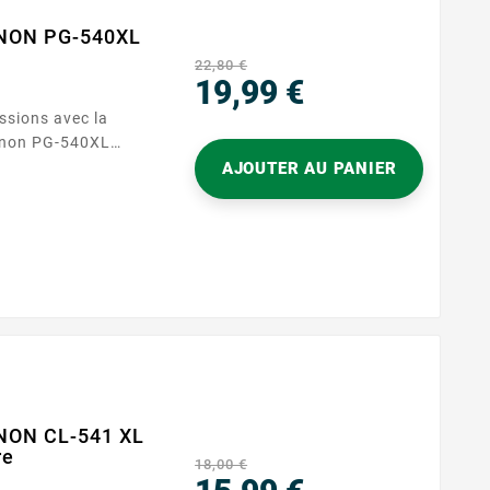
ANON PG-540XL
22,80 €
19,99 €
ssions avec la
Prix
anon PG-540XL
ressions nettes et
AJOUTER AU PANIER
ale pour les
 travaux
 600 pages, cette
rmance fiable et
ruptions
NON CL-541 XL
re
18,00 €