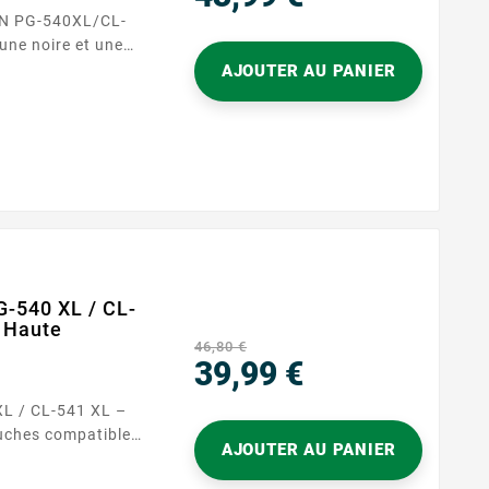
ON PG-540XL/CL-
Prix
une noire et une
ressions du
AJOUTER AU PANIER
ue
u du télétravail.
anon acceptant
-540 XL / CL-
– Haute
46,80 €
39,99 €
Prix
L / CL-541 XL –
AJOUTER AU PANIER
G-540 XL (noir) et
 impression fiable,