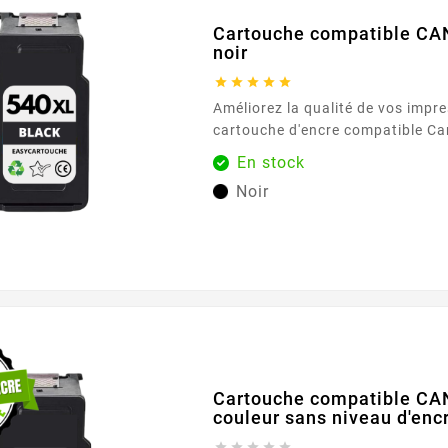
Cartouche compatible C
noir





Améliorez la qualité de vos impre
cartouche d'encre compatible C
noire. Conçue pour offrir des imp
En stock
précises, cette cartouche est idé
Noir
documents professionnels et les
quotidiens. Avec une capacité de
cartouche vous assure une perfo
durable, réduisant ainsi les inter
fréquentes pour le...
Cartouche compatible CA
couleur sans niveau d'enc




