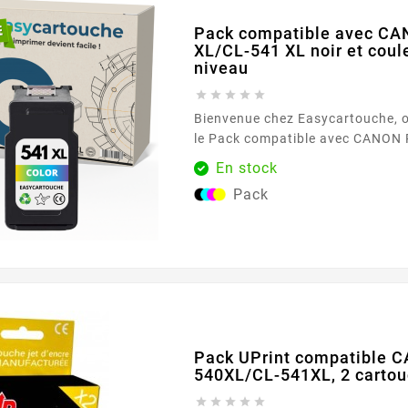
Pack compatible avec C
XL/CL-541 XL noir et coul
niveau





Bienvenue chez Easycartouche, 
le Pack compatible avec CANON PG-540 XL/CL-541
XL noir et couleur - Sans niveau 
En stock
répondre à tous vos besoins d'i
Pack
efficacité et fiabilité. Ce pack es
qui exigent des impressions de h
compromettre la rentabilité. Le pack compatible
CANON PG-540 XL/CL-541...
Pack UPrint compatible 
540XL/CL-541XL, 2 carto




