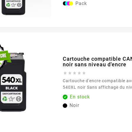
Pack
nette et économique pour toutes
Canon PIXMA compatibles. Pourquoi choisir ce
pack compatible ? Économies importantes par
rapport...
Cartouche compatible C
noir sans niveau d'encre





Cartouche d'encre compatible a
540XL noir Sans affichage du niveau d'encre =
sans puce électronique = économ
En stock
Découvrez les avantages de nos
Noir
Niveau d'Encre! Économies substantielles : Nos
cartouches sans niveau d'encre 
des prix très compétitifs, permet
réaliser des...