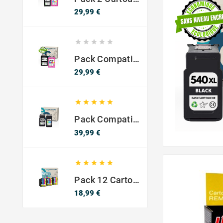
Prix
29,99 €





Pack Compatible Avec HP 302 XL Noir Et Couleur - SANS NIVEAU ENCRE
Prix
29,99 €





Pack Compatible Canon PG-540 XL / CL-541 XL – Noir & Couleur – Haute Capacité
Prix
39,99 €





Pack 12 Cartouches Compatible EPSON 603XL
Prix
18,99 €