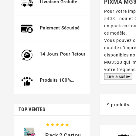
PIXMA MG
Livraison Gratuite
Pour votre im
540XL
noir et
un pack cartou
Paiement Sécurisé
ce modèle.
Vous pouvez o
qualité d’impr
14 Jours Pour Retour
disponibles no
MG3520 qui imp
votre fréquen
Lire la suite▾
Produits 100%
Garantis
9 produits
TOP VENTES





Pack 2 Cartouches Compatible Avec HP 301 XL Noir Et Couleur