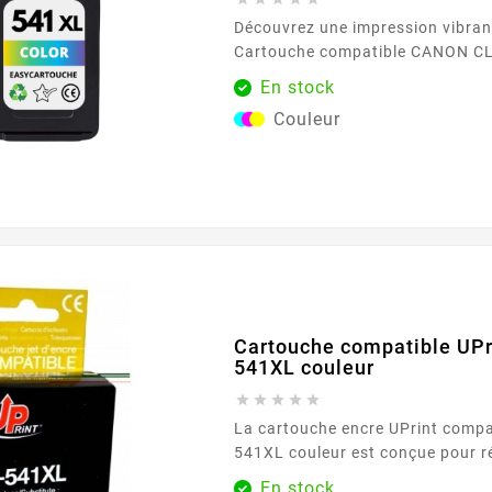
Découvrez une impression vibrant
Cartouche compatible CANON CL
sans niveau d'encre , disponible 
En stock
Easycartouche. Conçue pour rép
Couleur
besoins d'impression quotidiens,
garantit une sortie couleur de ha
compromettre les performances.
imprimiez des photos ou des doc
vous à des...
Cartouche compatible UPr
541XL couleur





La cartouche encre UPrint comp
541XL couleur est conçue pour 
besoins d’impressions couleur du
En stock