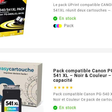
Le pack UPrint compatible CAN
541XL réunit deux cartouches — 
tricolore — pensées pour les imp
En stock
quotidien. Il couvre aussi bien les textes nets q
Pack
les documents en couleur , afin de répondre aux
besoins d’un foyer, d’un bureau o
Conçues pour les imprimantes C
ces références, ces...
Pack compatible Canon PG
541 XL – Noir & Couleur 
capacité





Pack compatible Canon PG-540 X
Noir et Couleur Ce pack de cartouches compatibles
remplace les références Canon P
En stock
CL-541 XL (couleur). Il offre une