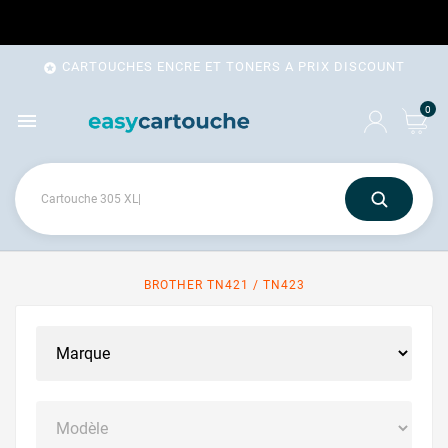
CARTOUCHES ENCRE ET TONERS A PRIX DISCOUNT

0

BROTHER TN421 / TN423