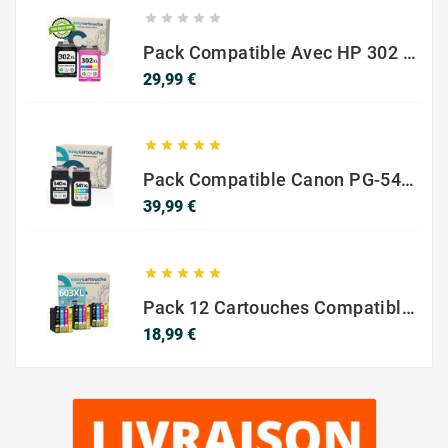





Pack Compatible Avec HP 302 XL Noir Et Couleur - SANS NIVEAU ENCRE
Prix
29,99 €





Pack Compatible Canon PG-540 XL / CL-541 XL – Noir & Couleur – Haute Capacité
Prix
39,99 €





Pack 12 Cartouches Compatible EPSON 603XL
Prix
18,99 €