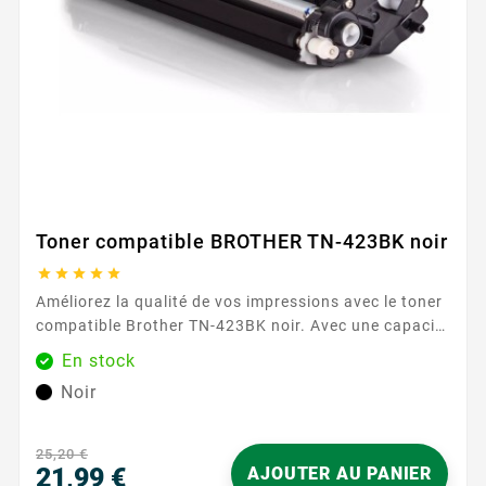
Toner compatible BROTHER TN-423BK noir





Améliorez la qualité de vos impressions avec le toner
compatible Brother TN-423BK noir. Avec une capacité
d'impression de 4500 pages, ce toner assure des
En stock
performances fiables et durables. Caractéristiques
Noir
principales : Couleur : Noir Capacité d'impression :
4500 pages Garantie : 2...
25,20 €
21,99 €
AJOUTER AU PANIER