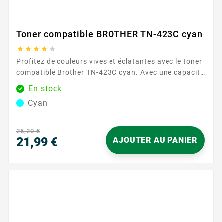
Toner compatible BROTHER TN-423C cyan





Profitez de couleurs vives et éclatantes avec le toner
compatible Brother TN-423C cyan. Avec une capacité
de 4000 pages, ce toner assure des impressions
En stock
durables et fiables. Caractéristiques principales :
Cyan
Couleur : Cyan Capacité d'impression : 4000 pages
Garantie : 2 ans ...
25,20 €
21,99 €
AJOUTER AU PANIER
Prix