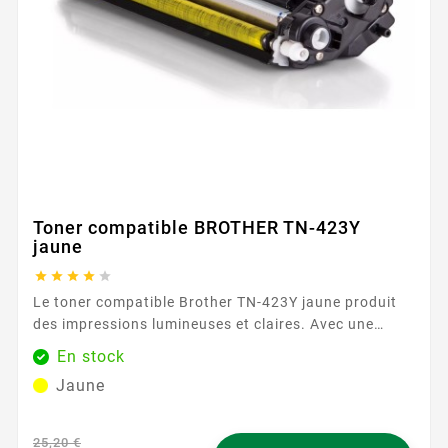
Toner compatible BROTHER TN-423Y
jaune





Le toner compatible Brother TN-423Y jaune produit
des impressions lumineuses et claires. Avec une
capacité de 4000 pages, ce toner assure des
En stock
résultats constants et fiables. Caractéristiques
Jaune
principales : Couleur : Jaune Capacité d'impression :
4000 pages Garantie : 2 ans ...
25,20 €