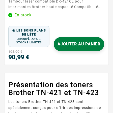
Tambour laser compatible DR-421CL pour
imprimantes Brother haute capacité Compatibilité
étendue avec les imprimantes Brother
En stock
professionnelles Ce tambour compatible Brother
DR421CL remplace parfaitement le tambour d'origine
Brother DR-421CL. Conçu pour les environnements
☀️ LES BONS PLANS
professionnels exigeants, il est compatible avec une
DE L'ÉTÉ
JUSQU'À -50% –
large gamme...
STOCKS LIMITÉS
AJOUTER AU PANIER
108,00 €
90,99 €
Prix
Présentation des toners
Brother TN-421 et TN-423
Les toners Brother TN-421 et TN-423 sont
spécialement conçus pour offrir des impressions de