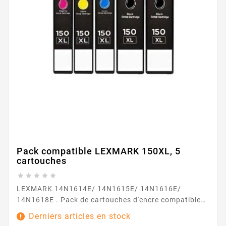
Pack compatible LEXMARK 150XL, 5
cartouches





LEXMARK 14N1614E/ 14N1615E/ 14N1616E/
14N1618E . Pack de cartouches d'encre compatibles
QUALITE PREMIUM de grande capacité . Pourquoi
Derniers articles en stock
choisir des cartouches de marque PREMIUM :