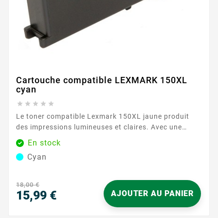
Cartouche compatible LEXMARK 150XL
cyan





Le toner compatible Lexmark 150XL jaune produit
des impressions lumineuses et claires. Avec une
capacité d'impression de 1000 pages, cette
En stock
cartouche assure des résultats constants et fiables.
Cyan
Caractéristiques principales : Couleur : Jaune
Capacité d'impression : 1000 pages Garantie : 2...
18,00 €
15,99 €
AJOUTER AU PANIER
Prix