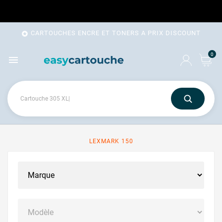
CARTOUCHES ENCRE ET TONERS A PRIX DISCOUNT

0

LEXMARK 150