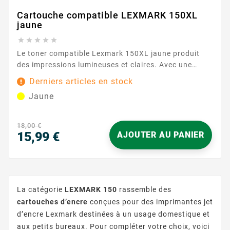
Cartouche compatible LEXMARK 150XL
jaune





Le toner compatible Lexmark 150XL jaune produit
des impressions lumineuses et claires. Avec une
capacité d'impression de 1000 pages, cette
Derniers articles en stock
cartouche assure des résultats constants et fiables.
Jaune
Caractéristiques principales : Couleur : Jaune
Capacité d'impression : 1000 pages Garantie : 2...
18,00 €
15,99 €
AJOUTER AU PANIER
Prix
La catégorie
LEXMARK 150
rassemble des
cartouches d’encre
conçues pour des imprimantes jet
d’encre Lexmark destinées à un usage domestique et
aux petits bureaux. Pour compléter votre choix, voici