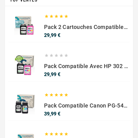





Pack 2 Cartouches Compatible Avec HP 301 XL Noir Et Couleur
Prix
29,99 €





Pack Compatible Avec HP 302 XL Noir Et Couleur - SANS NIVEAU ENCRE
Prix
29,99 €





Pack Compatible Canon PG-540 XL / CL-541 XL – Noir & Couleur – Haute Capacité
Prix
39,99 €




