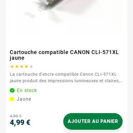
Cartouche compatible CANON CLI-571XL
jaune





La cartouche d'encre compatible Canon CLI-571XL
jaune produit des impressions lumineuses et claires,
essentielles pour les documents colorés et les
En stock
images. Avec une capacité de 680 pages, cette
Jaune
cartouche assure des résultats constants et fiables,
même pour les utilisateurs les plus exigeants. Sa
formule d'encre avancée garantit des couleurs riches
4,80 €
et éclatantes, reproduisant fidèlement les...
4,99 €
AJOUTER AU PANIER
Prix