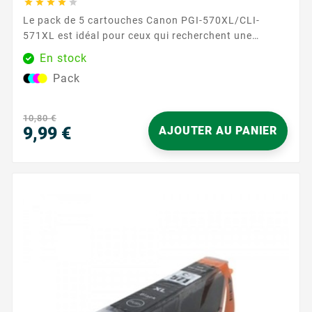





Le pack de 5 cartouches Canon PGI-570XL/CLI-
571XL est idéal pour ceux qui recherchent une
solution complète pour leurs besoins d'impression.
En stock
Comprenant une cartouche de chaque couleur (noir,
Pack
cyan, magenta, jaune, gris), ce pack assure une
couverture complète pour tous vos documents et
images, avec une qualité d'impression exceptionnelle.
10,80 €
Avec une capacité de 500 pages pour la cartouche
9,99 €
AJOUTER AU PANIER
noire...
Prix