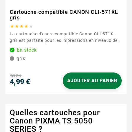
Cartouche compatible CANON CLI-571XL
gris





La cartouche d'encre compatible Canon CLI-571XL
gris est parfaite pour les impressions en niveaux de
gris, offrant des résultats précis et détaillés. Avec
En stock
une capacité de 680 pages, cette cartouche assure
gris
des performances fiables et durables, idéales pour
les documents nécessitant des nuances subtiles. Sa
formule d'encre avancée garantit des dégradés
4,80 €
harmonieux et des détails nets. ...
4,99 €
AJOUTER AU PANIER
Prix
Quelles cartouches pour
Canon PIXMA TS 5050
SERIES ?