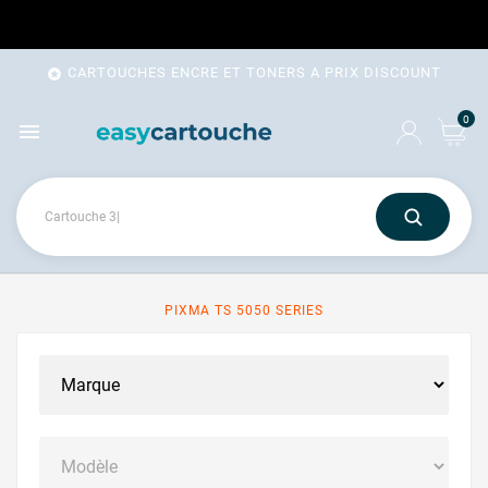
CARTOUCHES ENCRE ET TONERS A PRIX DISCOUNT

0

PIXMA TS 5050 SERIES