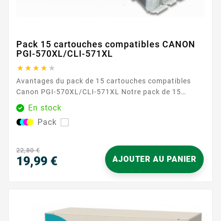
Pack 15 cartouches compatibles CANON
PGI-570XL/CLI-571XL





Avantages du pack de 15 cartouches compatibles
Canon PGI-570XL/CLI-571XL Notre pack de 15
cartouches compatibles Canon PGI-570XL/CLI-
En stock
571XL est conçu pour répondre aux besoins des
Pack
utilisateurs intensifs d'imprimantes Canon. Avec trois
cartouches de chaque couleur (noir, cyan, magenta,
jaune, photo noir), ce pack offre une couverture
22,80 €
complète pour toutes vos...
19,99 €
AJOUTER AU PANIER
Prix