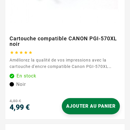
Cartouche compatible CANON PGI-570XL
noir





Améliorez la qualité de vos impressions avec la
cartouche d'encre compatible Canon PGI-570XL
noire. Conçue pour offrir des impressions nettes et
En stock
précises, cette cartouche est idéale pour les
Noir
documents professionnels et les travaux quotidiens.
Avec une capacité de 500 pages, cette cartouche
vous assure une performance fiable et durable,
4,80 €
réduisant ainsi les interruptions fréquentes pour le...
4,99 €
AJOUTER AU PANIER
Prix