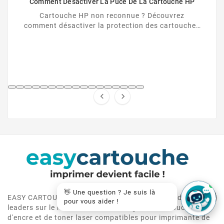
Comment Désactiver La Puce De La Cartouche HP
Cartouche HP non reconnue ? Découvrez
comment désactiver la protection des cartouches
HP et contourner la puce HP en toute légalité.


👋 Une question ? Je suis là
EASY CARTOUCHE est depuis plus de 10 ans un des
pour vous aider !
leaders sur le marché de vente en ligne de cartouche
d'encre et de toner laser compatibles pour imprimante de