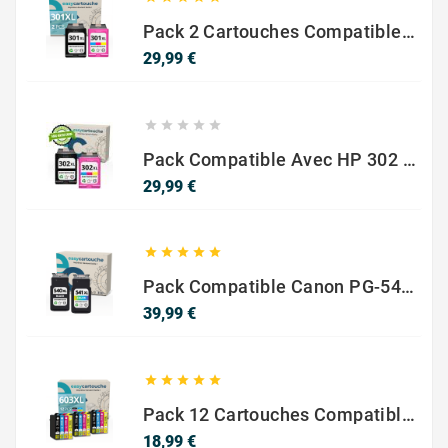
Pack 2 Cartouches Compatible Avec HP 301 XL Noir Et Couleur
Prix
29,99 €





Pack Compatible Avec HP 302 XL Noir Et Couleur - SANS NIVEAU ENCRE
Prix
29,99 €





Pack Compatible Canon PG-540 XL / CL-541 XL – Noir & Couleur – Haute Capacité
Prix
39,99 €





Pack 12 Cartouches Compatible EPSON 603XL
Prix
18,99 €