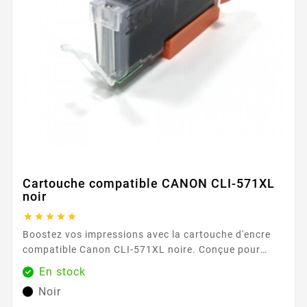
Cartouche compatible CANON CLI-571XL
noir





Boostez vos impressions avec la cartouche d'encre
compatible Canon CLI-571XL noire. Conçue pour
offrir des impressions nettes et précises, cette
En stock
cartouche est idéale pour les documents
Noir
professionnels et les travaux quotidiens. Avec une