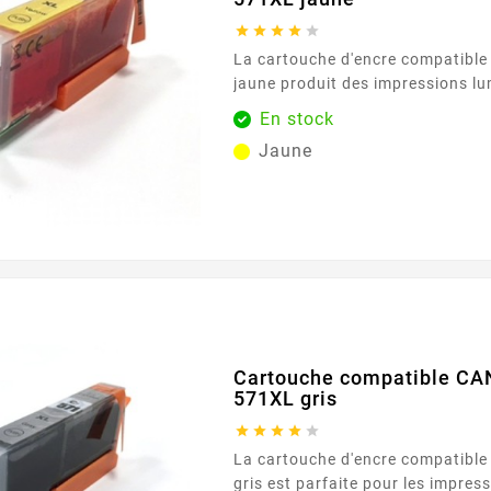





La cartouche d'encre compatibl
jaune produit des impressions l
claires, essentielles pour les do
En stock
les images. Avec une capacité de
Jaune
cartouche assure des résultats c
fiables, même pour les utilisateur
exigeants. Sa formule d'encre av
couleurs riches et éclatantes, re
fidèlement les...
Cartouche compatible CA
571XL gris





La cartouche d'encre compatibl
gris est parfaite pour les impres