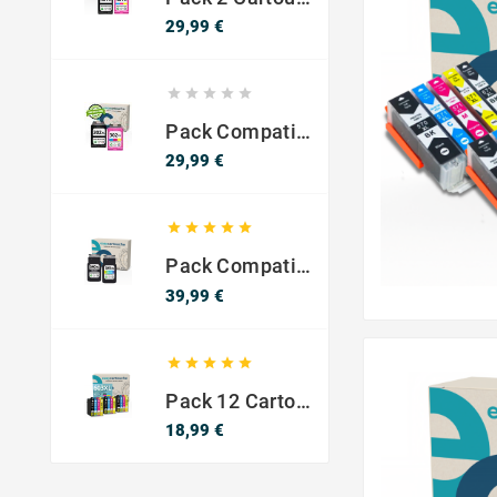
Prix
29,99 €





Pack Compatible Avec HP 302 XL Noir Et Couleur - SANS NIVEAU ENCRE
Prix
29,99 €





Pack Compatible Canon PG-540 XL / CL-541 XL – Noir & Couleur – Haute Capacité
Prix
39,99 €





Pack 12 Cartouches Compatible EPSON 603XL
Prix
18,99 €