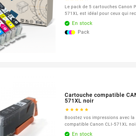
Le pack de 5 cartouches Canon 
571XL est idéal pour ceux qui re
solution complète pour leurs bes
En stock
Comprenant une cartouche de ch
Pack
(noir, cyan, magenta, jaune, gris
une couverture complète pour t
et images, avec une qualité d'im
exceptionnelle. Avec une capaci
pour la cartouche noire...
Cartouche compatible CA
571XL noir





Boostez vos impressions avec la
compatible Canon CLI-571XL noi
offrir des impressions nettes et p
En stock