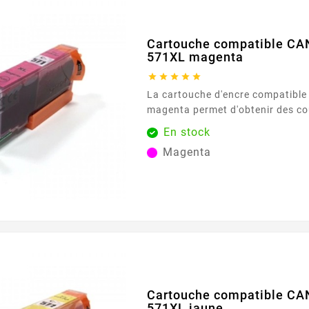
Cartouche compatible CA
571XL magenta





La cartouche d'encre compatibl
magenta permet d'obtenir des cou
intenses, parfaites pour les grap
En stock
documents nécessitant une repro
Magenta
couleurs. Avec une capacité de 6
cartouche assure des résultats c
fiables, même pour les utilisateur
exigeants. Sa formule d'encre av
couleurs...
Cartouche compatible CA
571XL jaune