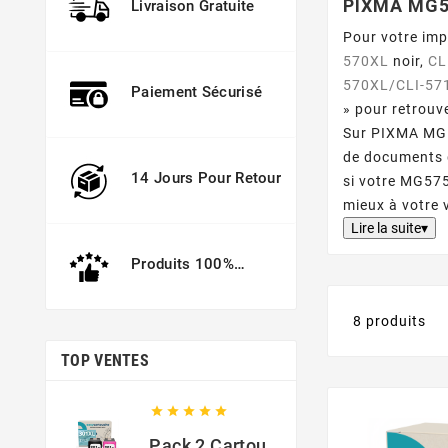
PIXMA MG
Livraison Gratuite
Pour votre im
570XL
noir,
CL
570XL/CLI-57
Paiement Sécurisé
» pour retrouv
Sur PIXMA MG57
de documents 
14 Jours Pour Retour
si votre MG575
mieux à votre
Lire la suite▾
Produits 100%
Garantis
8 produits
TOP VENTES





Pack 2 Cartouches Compatible Avec HP 301 XL Noir Et Couleur