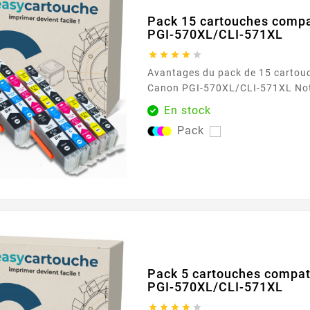
Pack 15 cartouches comp
PGI-570XL/CLI-571XL





Avantages du pack de 15 cartou
Canon PGI-570XL/CLI-571XL Notre pack de 15
cartouches compatibles Canon 
En stock
571XL est conçu pour répondre aux besoins des
Pack
utilisateurs intensifs d'imprima
trois cartouches de chaque couleu
magenta, jaune, photo noir), ce 
couverture complète pour toutes 
Pack 5 cartouches compa
PGI-570XL/CLI-571XL




