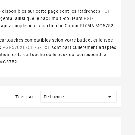
isponibles sur cette page sont les références
PGI-
enta, ainsi que le pack multi-couleurs
PGI-
, tapez simplement « cartouche Canon PIXMA MG5752
artouches compatibles selon votre budget et le type
es
PGI-570XL/CLI-571XL
sont particulièrement adaptés
ctionnez la cartouche ou le pack qui correspond le
A MG5752.

Trier par :
Pertinence