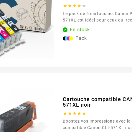





Le pack de 5 cartouches Canon 
571XL est idéal pour ceux qui re
solution complète pour leurs bes
En stock
Comprenant une cartouche de ch
Pack
(noir, cyan, magenta, jaune, gris
une couverture complète pour t
et images, avec une qualité d'im
exceptionnelle. Avec une capaci
pour la cartouche noire...
Cartouche compatible CA
571XL noir





Boostez vos impressions avec la
compatible Canon CLI-571XL noi