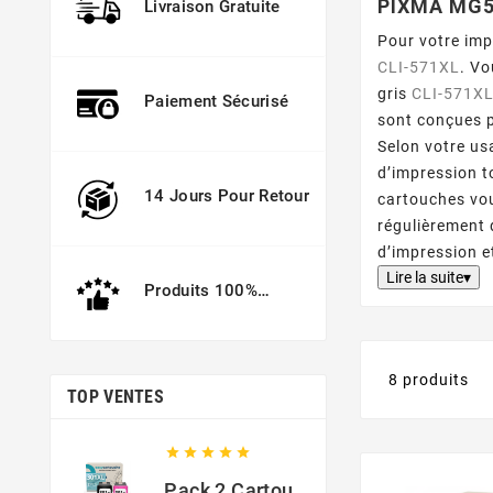
PIXMA MG
Livraison Gratuite
Pour votre im
CLI-571XL
. Vo
gris
CLI-571X
Paiement Sécurisé
sont conçues p
Selon votre us
d’impression t
14 Jours Pour Retour
cartouches vou
régulièrement 
d’impression e
Lire la suite▾
Produits 100%
Garantis
8 produits
TOP VENTES





Pack 2 Cartouches Compatible Avec HP 301 XL Noir Et Couleur