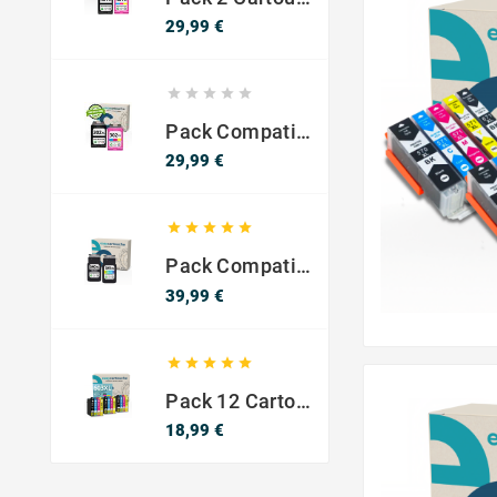
Prix
29,99 €





Pack Compatible Avec HP 302 XL Noir Et Couleur - SANS NIVEAU ENCRE
Prix
29,99 €





Pack Compatible Canon PG-540 XL / CL-541 XL – Noir & Couleur – Haute Capacité
Prix
39,99 €





Pack 12 Cartouches Compatible EPSON 603XL
Prix
18,99 €