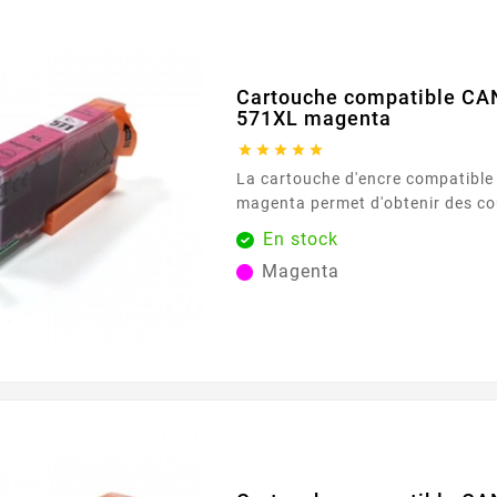
Cartouche compatible CA
571XL magenta





La cartouche d'encre compatibl
magenta permet d'obtenir des cou
intenses, parfaites pour les grap
En stock
documents nécessitant une repro
Magenta
couleurs. Avec une capacité de 6
cartouche assure des résultats c
fiables, même pour les utilisateur
exigeants. Sa formule d'encre av
couleurs...