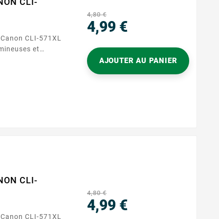
NON CLI-
4,80 €
4,99 €
e Canon CLI-571XL
Prix
umineuses et
cuments colorés et
AJOUTER AU PANIER
 680 pages, cette
onstants et
s les plus
ancée garantit des
produisant
NON CLI-
4,80 €
4,99 €
e Canon CLI-571XL
Prix