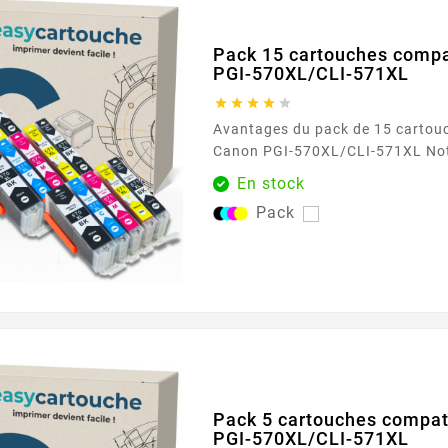
Pack 15 cartouches comp
PGI-570XL/CLI-571XL





Avantages du pack de 15 cartou
Canon PGI-570XL/CLI-571XL Notre pack de 15
cartouches compatibles Canon 
En stock
571XL est conçu pour répondre aux besoins des
Pack
utilisateurs intensifs d'imprima
trois cartouches de chaque couleu
magenta, jaune, photo noir), ce 
couverture complète pour toutes 
Pack 5 cartouches compa
PGI-570XL/CLI-571XL