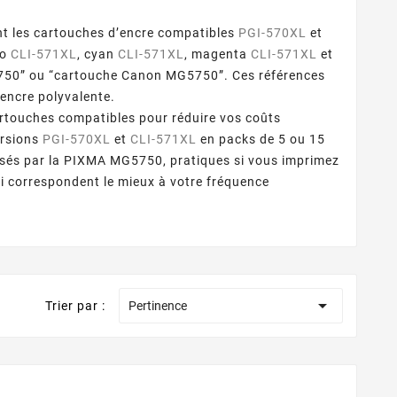
 les cartouches d’encre compatibles
PGI-570XL
et
to
CLI-571XL
, cyan
CLI-571XL
, magenta
CLI-571XL
et
5750” ou “cartouche Canon MG5750”. Ces références
encre polyvalente.
rtouches compatibles pour réduire vos coûts
ersions
PGI-570XL
et
CLI-571XL
en packs de 5 ou 15
lisés par la PIXMA MG5750, pratiques si vous imprimez
i correspondent le mieux à votre fréquence

Trier par :
Pertinence