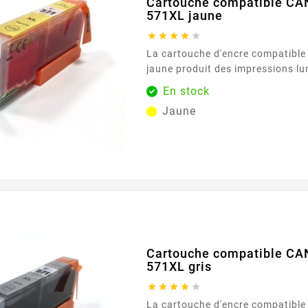
Cartouche compatible CA
571XL jaune





La cartouche d'encre compatibl
jaune produit des impressions l
claires, essentielles pour les do
En stock
les images. Avec une capacité de
Jaune
cartouche assure des résultats c
fiables, même pour les utilisateur
exigeants. Sa formule d'encre av
couleurs riches et éclatantes, re
fidèlement les...
Cartouche compatible CA
571XL gris





La cartouche d'encre compatibl