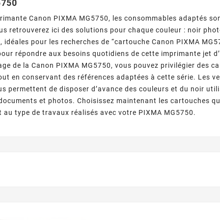
5750
primante Canon PIXMA MG5750, les consommables adaptés sont
us retrouverez ici des solutions pour chaque couleur : noir pho
L
, idéales pour les recherches de “cartouche Canon PIXMA MG
our répondre aux besoins quotidiens de cette imprimante jet d’
age de la Canon PIXMA MG5750, vous pouvez privilégier des ca
out en conservant des références adaptées à cette série. Les v
s permettent de disposer d’avance des couleurs et du noir uti
documents et photos. Choisissez maintenant les cartouches qu
t au type de travaux réalisés avec votre PIXMA MG5750.