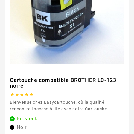
Cartouche compatible BROTHER LC-123
noire





Bienvenue chez Easycartouche, où la qualité
rencontre l'accessibilité avec notre Cartouche
compatible BROTHER LC-123 noire . Conçue
En stock
spécifiquement pour l'utilisateur exigeant, cette
Noir
cartouche d'encre garantit que vos besoins