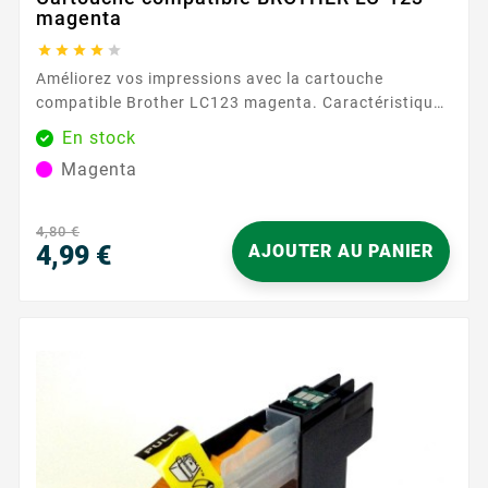
magenta





Améliorez vos impressions avec la cartouche
compatible Brother LC123 magenta. Caractéristiques
principales : Couleur : Magenta Capacité d'impression
En stock
: Jusqu'à 600 pages Qualité d'impression : Couleurs
Magenta
nettes et durables Compatibilité : Brother LC123
Découvrez...
4,80 €
4,99 €
AJOUTER AU PANIER
Prix