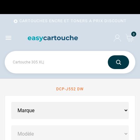
CARTOUCHES ENCRE ET TONERS A PRIX DISCOUNT

0

DCP-J552 DW