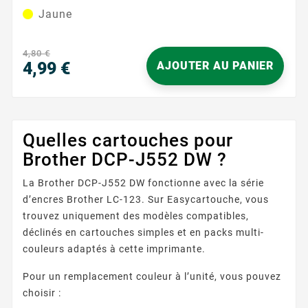
besoins d'impression. Parfaitement adaptée aux
Jaune
environnements domestiques et de bureau, cette
cartouche d'encre garantit que chaque page éclate de
teintes jaunes brillantes, rehaussant vos documents
4,80 €
et images avec une clarté...
4,99 €
AJOUTER AU PANIER
Prix
Quelles cartouches pour
Brother DCP-J552 DW ?
La Brother DCP-J552 DW fonctionne avec la série
d’encres Brother LC-123. Sur Easycartouche, vous
trouvez uniquement des modèles compatibles,
déclinés en cartouches simples et en packs multi-
couleurs adaptés à cette imprimante.
Pour un remplacement couleur à l’unité, vous pouvez
choisir :