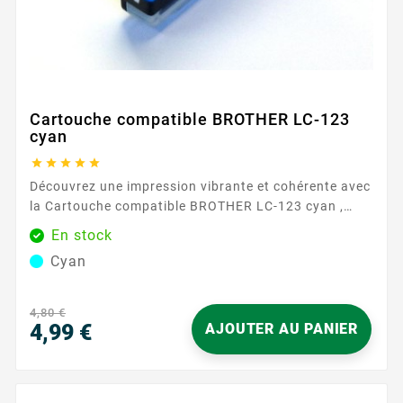
Cartouche compatible BROTHER LC-123
cyan





Découvrez une impression vibrante et cohérente avec
la Cartouche compatible BROTHER LC-123 cyan ,
disponible chez Easycartouche. Conçue pour
En stock
répondre à vos besoins d'impression de haute qualité,
Cyan
cette cartouche garantit que chaque page est
imprimée avec précision et clarté. Que vous
travailliez sur des documents professionnels ou des
4,80 €
projets créatifs, la riche teinte cyan...
4,99 €
AJOUTER AU PANIER
Prix