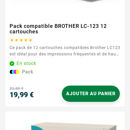
Pack compatible BROTHER LC-123 12
cartouches





Ce pack de 12 cartouches compatibles Brother LC123
est idéal pour des impressions fréquentes et de haute
qualité. Chaque cartouche garantit des couleurs
En stock
éclatantes et des textes nets. Caractéristiques
Pack
principales : Couleurs incluses : Noir, Cyan, Magenta,
Jaune Capacité d'impression : Jusqu'à 600 pages par
cartouche ...
22,80 €
19,99 €
AJOUTER AU PANIER
Prix