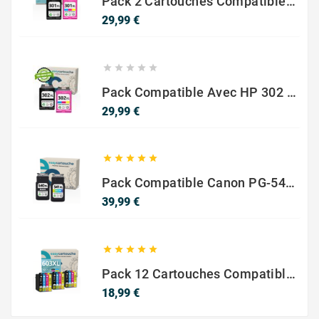
Pack 2 Cartouches Compatible Avec HP 301 XL Noir Et Couleur
Prix
29,99 €





Pack Compatible Avec HP 302 XL Noir Et Couleur - SANS NIVEAU ENCRE
Prix
29,99 €





Pack Compatible Canon PG-540 XL / CL-541 XL – Noir & Couleur – Haute Capacité
Prix
39,99 €





Pack 12 Cartouches Compatible EPSON 603XL
Prix
18,99 €