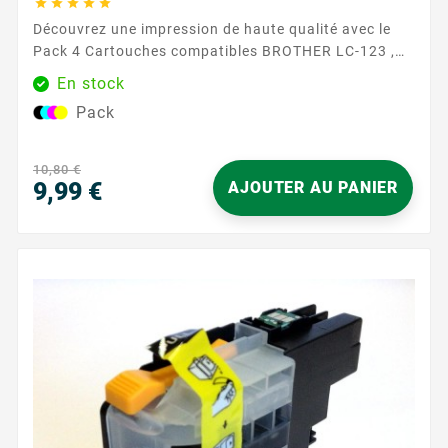





Découvrez une impression de haute qualité avec le
Pack 4 Cartouches compatibles BROTHER LC-123 ,
conçu pour répondre efficacement à tous vos besoins
En stock
d'impression. Chez Easycartouche, nous comprenons
Pack
l'importance de solutions fiables et économiques
pour votre maison ou votre bureau. Ce pack est
parfait pour ceux qui exigent l'excellence sans
10,80 €
compromettre leur budget. ...
9,99 €
AJOUTER AU PANIER
Prix