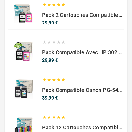





Pack 2 Cartouches Compatible Avec HP 301 XL Noir Et Couleur
Prix
29,99 €





Pack Compatible Avec HP 302 XL Noir Et Couleur - SANS NIVEAU ENCRE
Prix
29,99 €





Pack Compatible Canon PG-540 XL / CL-541 XL – Noir & Couleur – Haute Capacité
Prix
39,99 €





Pack 12 Cartouches Compatible EPSON 603XL