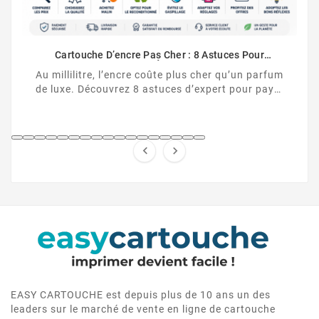
Comment Désactiver La Puce De La Cartouche HP
Cartouche HP non reconnue ? Découvrez
comment désactiver la protection des cartouches
HP et contourner la puce HP en toute légalité.
fum
yer


EASY CARTOUCHE est depuis plus de 10 ans un des
leaders sur le marché de vente en ligne de cartouche