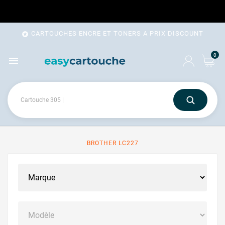
CARTOUCHES ENCRE ET TONERS A PRIX DISCOUNT

0

BROTHER LC227