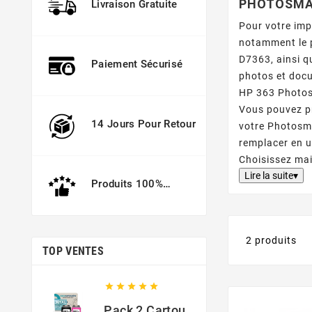
PHOTOSMA
Livraison Gratuite
Pour votre im
notamment le 
D7363, ainsi q
Paiement Sécurisé
photos et doc
HP 363 Photos
Vous pouvez pr
14 Jours Pour Retour
votre Photosma
remplacer en u
Choisissez mai
Lire la suite▾
Produits 100%
Garantis
2 produits
TOP VENTES





Pack 2 Cartouches Compatible Avec HP 301 XL Noir Et Couleur