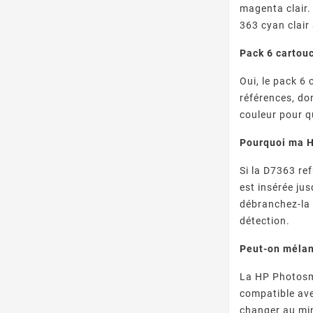
magenta clair
363 cyan clair 
Pack 6 cartou
Oui, le pack 6
références, do
couleur pour q
Pourquoi ma H
Si la D7363 ref
est insérée ju
débranchez-la 
détection.
Peut-on mélan
La HP Photosm
compatible avec
changer au min