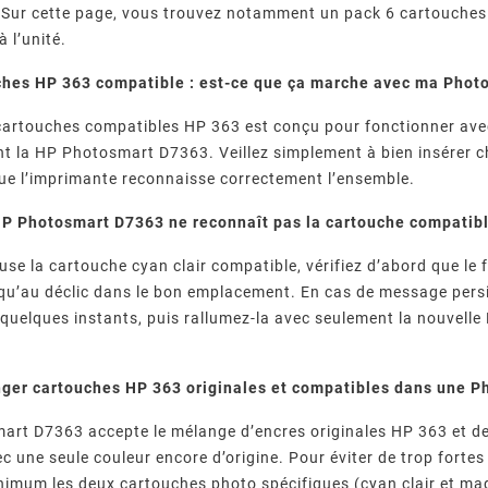
. Sur cette page, vous trouvez notamment un pack 6 cartouche
à l’unité.
ches HP 363 compatible : est-ce que ça marche avec ma Phot
 cartouches compatibles HP 363 est conçu pour fonctionner avec
nt la HP Photosmart D7363. Veillez simplement à bien insérer
ue l’imprimante reconnaisse correctement l’ensemble.
P Photosmart D7363 ne reconnaît pas la cartouche compatible
use la cartouche cyan clair compatible, vérifiez d’abord que le f
squ’au déclic dans le bon emplacement. En cas de message per
quelques instants, puis rallumez-la avec seulement la nouvelle 
ger cartouches HP 363 originales et compatibles dans une P
art D7363 accepte le mélange d’encres originales HP 363 et d
 une seule couleur encore d’origine. Pour éviter de trop fortes 
imum les deux cartouches photo spécifiques (cyan clair et ma