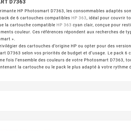
RT D7363
primante HP Photosmart D7363, les consommables adaptés son
pack de 6 cartouches compatibles
HP 363
, idéal pour couvrir 
ue la cartouche compatible
HP 363
cyan clair, conçue pour rest
uments couleur. Ces références répondent aux recherches de t
mart ».
ivilégier des cartouches d’origine HP ou opter pour des versi
rt D7363 selon vos priorités de budget et d’usage. Le pack 6
ne fois l’ensemble des couleurs de votre Photosmart D7363, to
ntenant la cartouche ou le pack le plus adapté à votre rythme