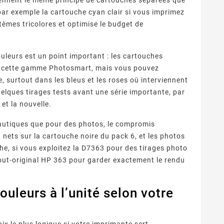
, par exemple la cartouche cyan clair si vous imprimez
tèmes tricolores et optimise le budget de
leurs est un point important : les cartouches
de cette gamme Photosmart, mais vous pouvez
, surtout dans les bleus et les roses où interviennent
quelques tirages tests avant une série importante, par
et la nouvelle.
 Fournisseurs
Quelles Marques Offrent Les
Q
sent Une Qualité
Meilleures Garanties Sur Les
autiques que pour des photos, le compromis
 reconnaître un
Découvrez quelles marques de
ion Optimale Avec
Cartouches D’encre
eur de cartouches
cartouches compatibles
pro
 nets sur la cartouche noire du pack 6, et les photos
s Cartouches
Compatibles ?
patibles ?
s fiable ? Contrôle
offrent les meilleures
ra
he, si vous exploitez la D7363 pour des tirages photo
puces, garanties,
garanties : fabricants
 tout-original HP 363 pour garder exactement le rendu
ISO/STMC, avis
premium, certifications,
com
és et stock ...
garanties 1 à 2 ans et ...
uleurs à l’unité selon votre
oix le plus logique si votre imprimante sert