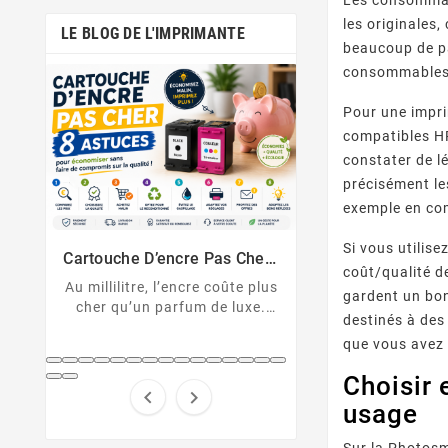
les originales,
LE BLOG DE L'IMPRIMANTE
beaucoup de pa
consommables 
Pour une impri
compatibles HP
constater de l
précisément les
exemple en com
Comment Désactiver La Puce
Messages D’erreu
De La Cartouche HP
Sur Imprimante
Si vous utilis
Cartouche HP non reconnue ?
U043, 1403, B2
Solutions Et D
er :
Découvrez comment
cartouche non 
coût/qualité d
nt
 plus
désactiver la protection des
Décryptez les 
gardent un bon
xe.
cartouches HP et contourner
d'erreur de votre
destinés à des
pert
la puce HP en toute légalité.
Canon et résolv
que vous avez 
hes
code pas à
...
Choisir 


usage
Sur la Photos