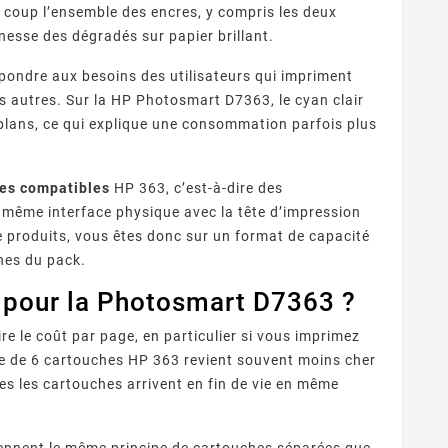
n coup l’ensemble des encres, y compris les deux
inesse des dégradés sur papier brillant.
ondre aux besoins des utilisateurs qui impriment
es autres. Sur la HP Photosmart D7363, le cyan clair
-plans, ce qui explique une consommation parfois plus
es compatibles
HP 363, c’est-à-dire des
 même interface physique avec la tête d’impression
e produits, vous êtes donc sur un format de capacité
ches du pack.
e pour la Photosmart D7363 ?
re le coût par page, en particulier si vous imprimez
e de 6 cartouches HP 363 revient souvent moins cher
tes les cartouches arrivent en fin de vie en même
nnent le même principe de cartouches séparées que