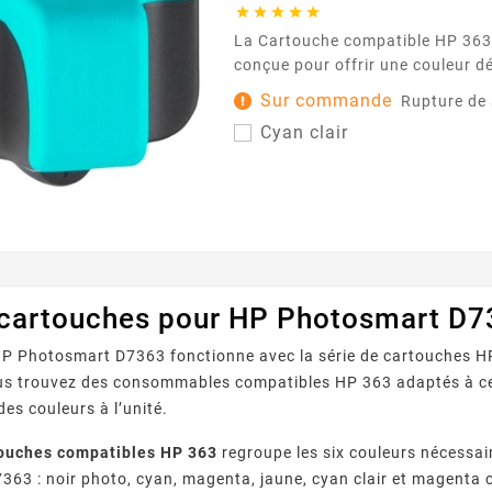





La Cartouche compatible HP 363 cyan clair est
conçue pour offrir une couleur dél
idéale pour les dégradés, les pho
Sur commande
Rupture de
graphiques où la finesse des nu
Cyan clair
Pensée pour fonctionner avec le
utilisant la référence HP 363 , elle s’intègre
facilement à votre routine d’imp
et aide à préserver...
 cartouches pour HP Photosmart D7
P Photosmart D7363 fonctionne avec la série de cartouches HP 
ous trouvez des consommables compatibles HP 363 adaptés à ce
des couleurs à l’unité.
touches compatibles HP 363
regroupe les six couleurs nécessair
63 : noir photo, cyan, magenta, jaune, cyan clair et magenta c