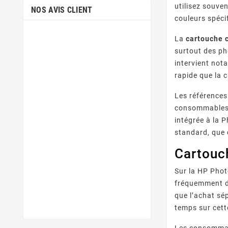
utilisez souve
NOS AVIS CLIENT
couleurs spéci
La
cartouche 
surtout des ph
intervient not
rapide que la 
Les références
consommables a
intégrée à la 
standard, que 
Cartouc
Sur la HP Pho
fréquemment d
que l’achat sép
temps sur cett
Les consommab