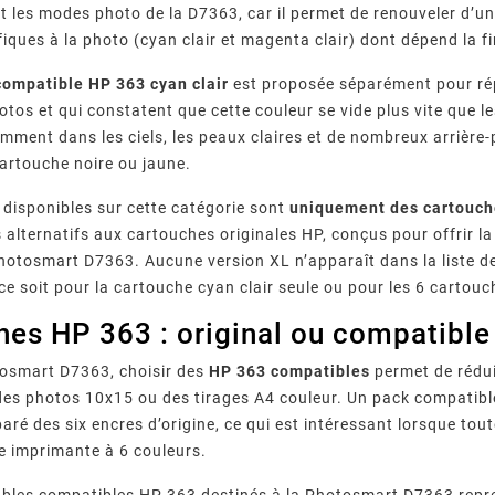
nt les modes photo de la D7363, car il permet de renouveler d’u
fiques à la photo (cyan clair et magenta clair) dont dépend la f
compatible HP 363 cyan clair
est proposée séparément pour rép
otos et qui constatent que cette couleur se vide plus vite que l
amment dans les ciels, les peaux claires et de nombreux arrière
cartouche noire ou jaune.
 disponibles sur cette catégorie sont
uniquement des cartouch
lternatifs aux cartouches originales HP, conçus pour offrir la
Photosmart D7363. Aucune version XL n’apparaît dans la liste d
ce soit pour la cartouche cyan clair seule ou pour les 6 cartou
hes HP 363 : original ou compatibl
tosmart D7363, choisir des
HP 363 compatibles
permet de rédui
es photos 10x15 ou des tirages A4 couleur. Un pack compatibl
aré des six encres d’origine, ce qui est intéressant lorsque tou
e imprimante à 6 couleurs.
les compatibles HP 363 destinés à la Photosmart D7363 repre