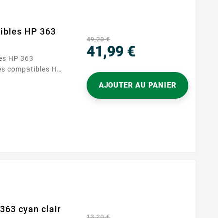
ibles HP 363
49,20 €
41,99 €
es HP 363
Prix
es compatibles HP
 vos besoins
AJOUTER AU PANIER
ceptionnelle. Ce
s : cyan, magenta,
t noir.
ation quotidienne,
et éclatantes,
363 cyan clair
13,20 €