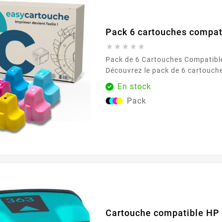
Pack 6 cartouches compat





Pack de 6 Cartouches Compatibl
Découvrez le pack de 6 cartouch
363, conçu pour répondre à tous
En stock
d'impression avec une qualité ex
Pack
pack inclut les couleurs suivante
jaune, cyan clair, magenta clair e
Parfaitement adapté à une utilis
il assure des impressions nettes 
idéales...
Cartouche compatible HP 