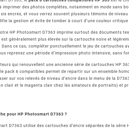
à imprimer des photos complètes, notamment en mode sans bord
 six encres, et vous verrez souvent plusieurs témoins de niveau b
ifie la gestion et évite de tomber à court d’une couleur critique 
i votre HP Photosmart D7363 imprime surtout des documents tex
st généralement plus élevée sur la cartouche noire et légèrement
é. Dans ce cas, compléter ponctuellement le jeu de cartouches 
vous reprenez une période d’impression photo intensive, sans 
sateurs qui renouvellent une ancienne série de cartouches HP 
le pack 6 compatibles permet de repartir sur un ensemble hom
ser sur vos relevés de niveau d’encre dans le menu de la D7363 
n clair et le magenta clair chez les amateurs de portraits) et p
che pour HP Photosmart D7363 ?
rt D7363 utilise des cartouches d’encre séparées de la série HP