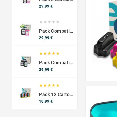
Prix
29,99 €





Pack Compatible Avec HP 302 XL Noir Et Couleur - SANS NIVEAU ENCRE
Prix
29,99 €





Pack Compatible Canon PG-540 XL / CL-541 XL – Noir & Couleur – Haute Capacité
Prix
39,99 €





Pack 12 Cartouches Compatible EPSON 603XL
Prix
18,99 €