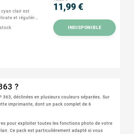
11,99 €
Prix
icate et régulière,
tos et les
INDISPONIBLE
 stock
ances compte.
s imprimantes
ression quotidienne
363 ?
363, déclinées en plusieurs couleurs séparées. Sur
tte imprimante, dont un pack complet de 6
es pour exploiter toutes les fonctions photo de votre
lair. Ce pack est particulièrement adapté si vous