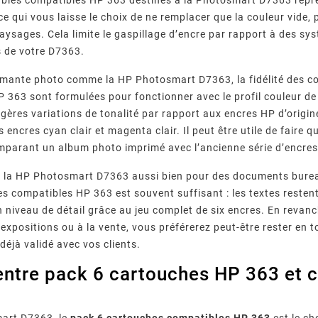
 ce qui vous laisse le choix de ne remplacer que la couleur vide
ysages. Cela limite le gaspillage d’encre par rapport à des sys
de votre D7363.
mante photo comme la HP Photosmart D7363, la fidélité des cou
 363 sont formulées pour fonctionner avec le profil couleur 
égères variations de tonalité par rapport aux encres HP d’origine
 encres cyan clair et magenta clair. Il peut être utile de faire 
parant un album photo imprimé avec l’ancienne série d’encres 
r Fréquents
Imprimante Epson : Que
Quels
 Canon :
Faire Face Au Message «
Garantis
ez la HP Photosmart D7363 aussi bien pour des documents bure
00, 5B00,
Votre imprimante Epson
Comment
épannage
Cartouche Non Reconnue » ?
D’impress
reconnue…
affiche « cartouche non
fourniss
es compatibles HP 363 est souvent suffisant : les textes restent
Leur
Com
messages
reconnue » ? Causes, méthode
compatible
 niveau de détail grâce au jeu complet de six encres. En revanc
 imprimante
de réinitialisation en 7 étapes,
qualité, 
 expositions ou à la vente, vous préférerez peut-être rester en
ez chaque
piège des mises à jour
normes 
déjà validé avec vos clients.
 pas.
firmware et ...
vérifi
entre pack 6 cartouches HP 363 et co
mart D7363, le
pack 6 cartouches compatibles HP 363
est le ch