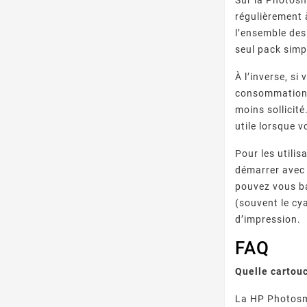
régulièrement 
l’ensemble des
seul pack simpl
À l’inverse, s
consommation e
moins sollicit
utile lorsque 
Pour les utili
démarrer avec 
pouvez vous ba
(souvent le cya
d’impression.
FAQ
Quelle cartou
La HP Photosma