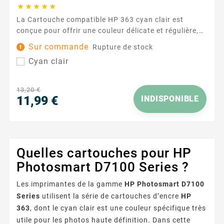





La Cartouche compatible HP 363 cyan clair est
conçue pour offrir une couleur délicate et régulière,
idéale pour les dégradés, les photos et les graphiques
Sur commande
Rupture de stock
où la finesse des nuances compte. Pensée pour
Cyan clair
fonctionner avec les imprimantes utilisant la
référence HP 363 , elle s’intègre facilement à votre
routine d’impression quotidienne et aide à
13,20 €
préserver...
11,99 €
INDISPONIBLE
Prix
Quelles cartouches pour HP
Photosmart D7100 Series ?
Les imprimantes de la gamme
HP Photosmart D7100
Series
utilisent la série de cartouches d’encre
HP
363
, dont le cyan clair est une couleur spécifique très
utile pour les photos haute définition. Dans cette