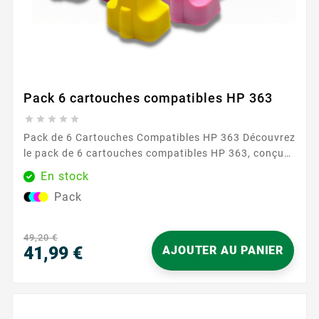
Pack 6 cartouches compatibles HP 363





Pack de 6 Cartouches Compatibles HP 363 Découvrez
le pack de 6 cartouches compatibles HP 363, conçu
pour répondre à tous vos besoins d'impression avec
En stock
une qualité exceptionnelle. Ce pack inclut les
Pack
couleurs suivantes : cyan, magenta, jaune, cyan clair,
magenta clair et noir. Parfaitement adapté à une
utilisation quotidienne, il assure des impressions
49,20 €
nettes et éclatantes, idéales...
41,99 €
AJOUTER AU PANIER
Prix