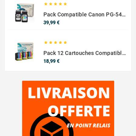





Pack Compatible Canon PG-540 XL / CL-541 XL – Noir & Couleur – Haute Capacité
Prix
39,99 €





Pack 12 Cartouches Compatible EPSON 603XL
Prix
18,99 €