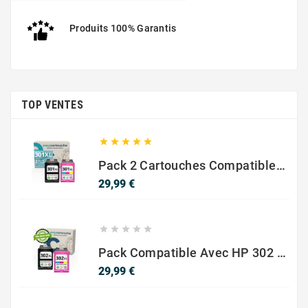
Produits 100% Garantis
TOP VENTES





Pack 2 Cartouches Compatible Avec HP 301 XL Noir Et Couleur
Prix
29,99 €





Pack Compatible Avec HP 302 XL Noir Et Couleur - SANS NIVEAU ENCRE
Prix
29,99 €