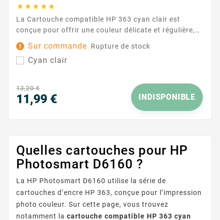





La Cartouche compatible HP 363 cyan clair est
conçue pour offrir une couleur délicate et régulière,
idéale pour les dégradés, les photos et les graphiques
Sur commande
Rupture de stock
où la finesse des nuances compte. Pensée pour
Cyan clair
fonctionner avec les imprimantes utilisant la
référence HP 363 , elle s’intègre facilement à votre
routine d’impression quotidienne et aide à
13,20 €
préserver...
11,99 €
INDISPONIBLE
Prix
Quelles cartouches pour HP
Photosmart D6160 ?
La HP Photosmart D6160 utilise la série de
cartouches d’encre HP 363, conçue pour l’impression
photo couleur. Sur cette page, vous trouvez
notamment la
cartouche compatible HP 363 cyan