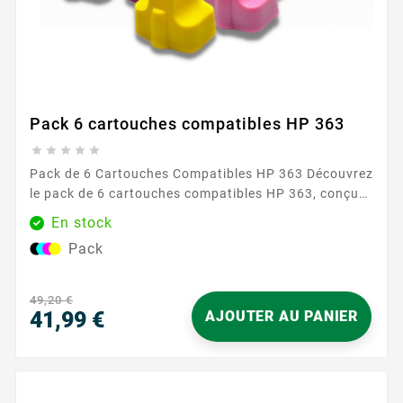
Pack 6 cartouches compatibles HP 363





Pack de 6 Cartouches Compatibles HP 363 Découvrez
le pack de 6 cartouches compatibles HP 363, conçu
pour répondre à tous vos besoins d'impression avec
En stock
une qualité exceptionnelle. Ce pack inclut les
Pack
couleurs suivantes : cyan, magenta, jaune, cyan clair,
magenta clair et noir. Parfaitement adapté à une
utilisation quotidienne, il assure des impressions
49,20 €
nettes et éclatantes, idéales...
41,99 €
AJOUTER AU PANIER
Prix