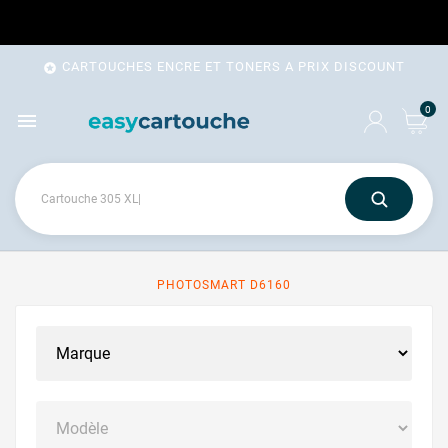
CARTOUCHES ENCRE ET TONERS A PRIX DISCOUNT

0

PHOTOSMART D6160