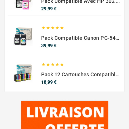
Pack Compatible Avec HP 302 XL Noir Et Couleur - SANS NIVEAU ENCRE
Prix
29,99 €





Pack Compatible Canon PG-540 XL / CL-541 XL – Noir & Couleur – Haute Capacité
Prix
39,99 €





Pack 12 Cartouches Compatible EPSON 603XL
Prix
18,99 €