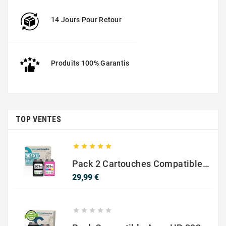
14 Jours Pour Retour
Produits 100% Garantis
TOP VENTES





Pack 2 Cartouches Compatible Avec HP 301 XL Noir Et Couleur
Prix
29,99 €




