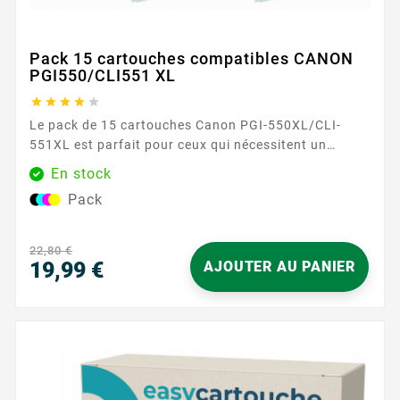
Pack 15 cartouches compatibles CANON
PGI550/CLI551 XL





Le pack de 15 cartouches Canon PGI-550XL/CLI-
551XL est parfait pour ceux qui nécessitent un
approvisionnement important en encre. Comprenant
En stock
trois cartouches de chaque couleur, ce pack offre une
Pack
performance fiable et économique. Avec une capacité
de 500 pages pour chaque cartouche noire et 695
pages pour chaque cartouche couleur, ce pack
22,80 €
garantit des résultats constants et durables. ...
19,99 €
AJOUTER AU PANIER
Prix