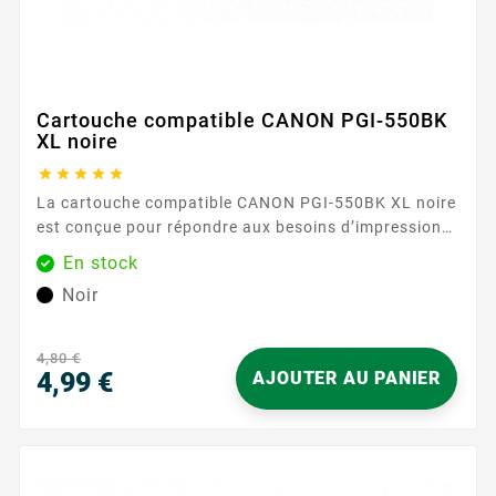
Cartouche compatible CANON PGI-550BK
XL noire





La cartouche compatible CANON PGI-550BK XL noire
est conçue pour répondre aux besoins d’impression
quotidienne dans un environnement domestique, en
En stock
télétravail ou en bureau. Adaptée à la catégorie
Noir
CANON PGI550/CLI551 , elle permet d’obtenir des
textes nets et lisibles, ainsi que des documents
professionnels soignés, qu’il s’agisse de rapports,
4,80 €
factures, courriers ou supports...
4,99 €
AJOUTER AU PANIER
Prix