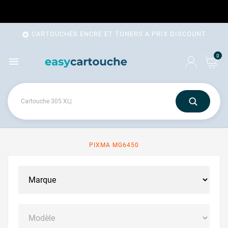
CARTOUCHES ENCRE ET TONERS A PRIX DISCOUNT

0

PIXMA MG6450