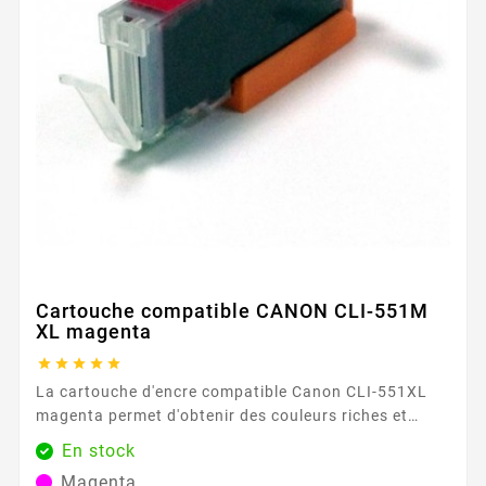
Cartouche compatible CANON CLI-551M
XL magenta





La cartouche d'encre compatible Canon CLI-551XL
magenta permet d'obtenir des couleurs riches et
intenses, parfaites pour les graphiques et les
En stock
documents nécessitant une reproduction fidèle des
Magenta