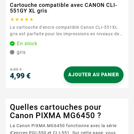
Cartouche compatible avec CANON CLI-
551GY XL gris





La cartouche d'encre compatible Canon CLI-551XL
gris est parfaite pour les impressions en niveaux de
gris, offrant des résultats précis et détaillés. Avec
En stock
une capacité de 695 pages, cette cartouche assure
gris
des performances fiables et durables, idéales pour
les documents nécessitant des nuances subtiles. Sa
formule d'encre avancée garantit des dégradés
4,80 €
harmonieux et des détails nets. ...
4,99 €
AJOUTER AU PANIER
Prix
Quelles cartouches pour
Canon PIXMA MG6450 ?
La Canon PIXMA MG6450 fonctionne avec la série
d’encres PGI-550 et CLI-551. Sur cette page, vous