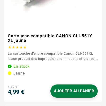
Cartouche compatible CANON CLI-551Y
XL jaune





La cartouche d'encre compatible Canon CLI-551XL
jaune produit des impressions lumineuses et claires,
essentielles pour les documents colorés et les
En stock
images. Avec une capacité de 695 pages, cette
Jaune
cartouche assure des résultats constants et fiables,
même pour les utilisateurs les plus exigeants. Sa
formule d'encre avancée garantit des couleurs riches
4,80 €
et éclatantes, reproduisant fidèlement les...
4,99 €
AJOUTER AU PANIER
Prix