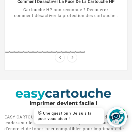
Comment Désactiver La Puce De La Cartouche HP
Cartouche HP non reconnue ? Découvrez
comment désactiver la protection des cartouches
HP et contourner la puce HP en toute légalité.


👋 Une question ? Je suis là
EASY CARTOUCHE est depuis plus de 10 ans un des
pour vous aider !
leaders sur le marché de vente en ligne de cartouche
d'encre et de toner laser compatibles pour imprimante de