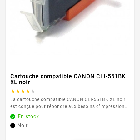
Cartouche compatible CANON CLI-551BK
XL noir





La cartouche compatible CANON CLI-551BK XL noir
est conçue pour répondre aux besoins d’impression
du quotidien, aussi bien au foyer qu’au bureau ou en
En stock
télétravail. Elle s’intègre dans les imprimantes
Noir
utilisant la série CANON PGI550/CLI551 et permet
d’obtenir des textes nets et lisibles, que ce soit pour