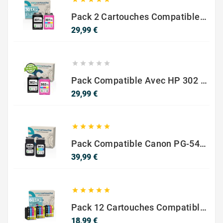
Pack 2 Cartouches Compatible Avec HP 301 XL Noir Et Couleur
Prix
29,99 €





Pack Compatible Avec HP 302 XL Noir Et Couleur - SANS NIVEAU ENCRE
Prix
29,99 €





Pack Compatible Canon PG-540 XL / CL-541 XL – Noir & Couleur – Haute Capacité
Prix
39,99 €





Pack 12 Cartouches Compatible EPSON 603XL
Prix
18,99 €