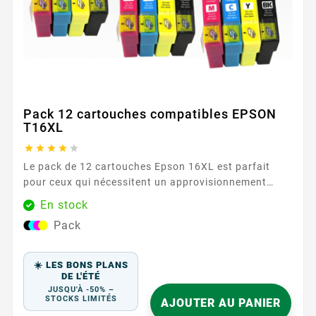
Pack 12 cartouches compatibles EPSON
T16XL





Le pack de 12 cartouches Epson 16XL est parfait
pour ceux qui nécessitent un approvisionnement
important en encre. Comprenant trois cartouches de
En stock
chaque couleur, ce pack offre une performance fiable
Pack
et économique. Avec une capacité de 500 pages pour
chaque cartouche noire et 450 pages pour chaque
cartouche couleur, ce pack garantit des résultats
☀️ LES BONS PLANS
constants et durables. ...
DE L'ÉTÉ
JUSQU'À -50% –
STOCKS LIMITÉS
AJOUTER AU PANIER