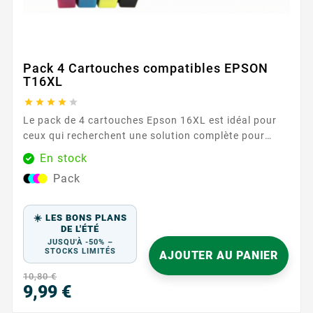
Pack 4 Cartouches compatibles EPSON
T16XL





Le pack de 4 cartouches Epson 16XL est idéal pour
ceux qui recherchent une solution complète pour
leurs besoins d'impression. Comprenant une
En stock
cartouche de chaque couleur (noir, cyan, magenta et
Pack
jaune), ce pack assure une couverture complète pour
tous vos documents et images, avec une qualité
d'impression exceptionnelle. Avec une capacité de
☀️ LES BONS PLANS
500 pages pour la cartouche noire et 450 pages
DE L'ÉTÉ
pour...
JUSQU'À -50% –
STOCKS LIMITÉS
AJOUTER AU PANIER
10,80 €
9,99 €
Prix