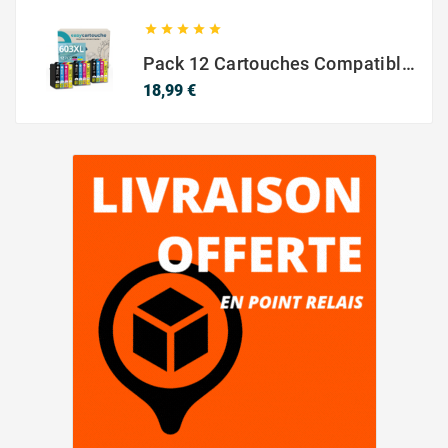





Pack 12 Cartouches Compatible EPSON 603XL
Prix
18,99 €