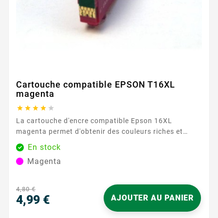
Cartouche compatible EPSON T16XL
magenta





La cartouche d'encre compatible Epson 16XL
magenta permet d'obtenir des couleurs riches et
intenses, parfaites pour les graphiques et les
En stock
documents nécessitant une reproduction fidèle des
Magenta
couleurs. Avec une capacité de 450 pages, cette
cartouche assure des résultats constants et fiables,
même pour les utilisateurs les plus exigeants. Sa
4,80 €
formule d'encre avancée garantit des couleurs riches
4,99 €
AJOUTER AU PANIER
et...
Prix