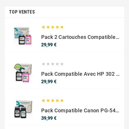
TOP VENTES





Pack 2 Cartouches Compatible Avec HP 301 XL Noir Et Couleur
Prix
29,99 €





Pack Compatible Avec HP 302 XL Noir Et Couleur - SANS NIVEAU ENCRE
Prix
29,99 €





Pack Compatible Canon PG-540 XL / CL-541 XL – Noir & Couleur – Haute Capacité
Prix
39,99 €