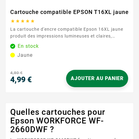
Cartouche compatible EPSON T16XL jaune





La cartouche d'encre compatible Epson 16XL jaune
produit des impressions lumineuses et claires,
essentielles pour les documents colorés et les
En stock
images. Avec une capacité de 450 pages, cette
Jaune
cartouche assure des résultats constants et fiables,
même pour les utilisateurs les plus exigeants. Sa
formule d'encre avancée garantit des couleurs riches
4,80 €
et éclatantes, reproduisant fidèlement les...
4,99 €
AJOUTER AU PANIER
Prix
Quelles cartouches pour
Epson WORKFORCE WF-
2660DWF ?