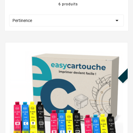
6 produits

Pertinence
PR