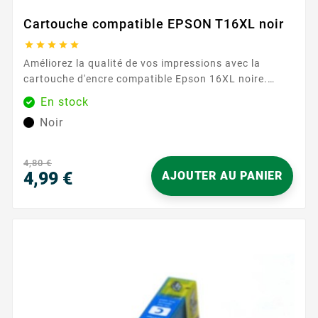
Cartouche compatible EPSON T16XL noir





Améliorez la qualité de vos impressions avec la
cartouche d'encre compatible Epson 16XL noire.
Conçue pour offrir des impressions nettes et
En stock
précises, cette cartouche est idéale pour les
Noir
documents professionnels et les travaux quotidiens.
Avec une capacité d'impression de 500 pages, cette
cartouche assure des performances fiables et
4,80 €
durables, réduisant ainsi les interruptions fréquentes
4,99 €
AJOUTER AU PANIER
pour...
Prix