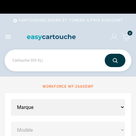
CARTOUCHES ENCRE ET TONERS A PRIX DISCOUNT

0

WORKFORCE WF-2660DWF